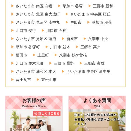
さいたま市 南区 白幡
草加市 谷塚
三郷市 新和
さいたま市 北区 東大成町
さいたま市 中央区 桜丘
さいたま市 見沼区 南中丸
戸田市
草加市 稲荷
川口市 安行
川口市 石神
さいたま市 見沼区 蓮沼
新座市
八潮市 中央
草加市 谷塚町
川口市 並木
三郷市 高州
蓮田市
上里町
八潮市 鶴ケ曽根
川口市 並木元町
三郷市 鷹野
三郷市 彦成
さいたま市 浦和区 本太
さいたま市 中央区 新中里
富士見市
東松山市
お客様の声
よくある質問
Customers Voice
Q&A