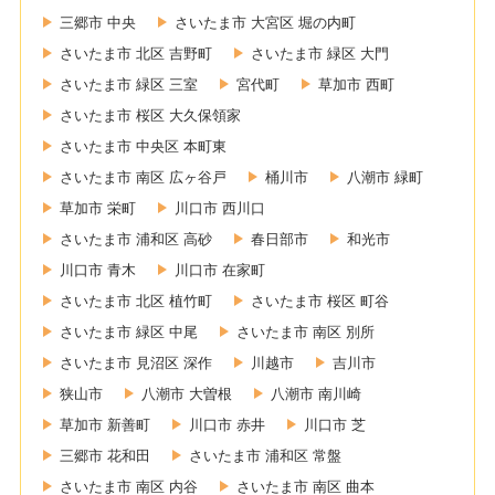
三郷市 中央
さいたま市 大宮区 堀の内町
さいたま市 北区 吉野町
さいたま市 緑区 大門
さいたま市 緑区 三室
宮代町
草加市 西町
さいたま市 桜区 大久保領家
さいたま市 中央区 本町東
さいたま市 南区 広ヶ谷戸
桶川市
八潮市 緑町
草加市 栄町
川口市 西川口
さいたま市 浦和区 高砂
春日部市
和光市
川口市 青木
川口市 在家町
さいたま市 北区 植竹町
さいたま市 桜区 町谷
さいたま市 緑区 中尾
さいたま市 南区 別所
さいたま市 見沼区 深作
川越市
吉川市
狭山市
八潮市 大曽根
八潮市 南川崎
草加市 新善町
川口市 赤井
川口市 芝
三郷市 花和田
さいたま市 浦和区 常盤
さいたま市 南区 内谷
さいたま市 南区 曲本