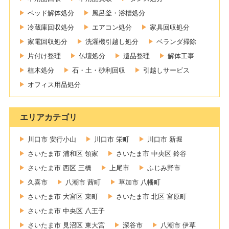
ベッド解体処分
風呂釜・浴槽処分
冷蔵庫回収処分
エアコン処分
家具回収処分
家電回収処分
洗濯機引越し処分
ベランダ掃除
片付け整理
仏壇処分
遺品整理
解体工事
植木処分
石・土・砂利回収
引越しサービス
オフィス用品処分
エリアカテゴリ
川口市 安行小山
川口市 栄町
川口市 新堀
さいたま市 浦和区 領家
さいたま市 中央区 鈴谷
さいたま市 西区 三橋
上尾市
ふじみ野市
久喜市
八潮市 茜町
草加市 八幡町
さいたま市 大宮区 東町
さいたま市 北区 宮原町
さいたま市 中央区 八王子
さいたま市 見沼区 東大宮
深谷市
八潮市 伊草