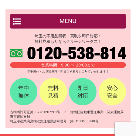
MENU
埼玉の不用品回収・買取を即日対応！
無料見積もりならクリーンワークス！
営業時間 9:00 〜 20:00まで
年中無休・お見積無料・即日引き取りもご対応いたします！
年中
無料
即日
安心
無休
見積
対応
安全
古物商許可証第307761207261号 ／ 貨物軽自動車運送事業 関東運輸局
東京運輸支局
埼玉県産業廃棄物収集運搬業許可番号 第01100165888号