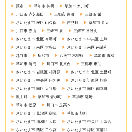
蕨市
草加市 神明
草加市 氷川町
川口市 赤芝新田
三郷市 東町
三郷市 栄
さいたま市 桜区 山久保
吉見町
草加市 弁天
川口市 赤山
三郷市 泉
三郷市 番匠免
さいたま市 北区 今羽町
さいたま市 中央区 上峰
さいたま市 南区 大谷口
さいたま市 南区 南浦和
越谷市
所沢市
八潮市 木曽根
草加市 青柳
草加市 清門
川口市 北原台
三郷市 市助
さいたま市 岩槻区 相野原
さいたま市 北区 土呂町
さいたま市 中央区 円阿弥
さいたま市 西区 指扇
さいたま市 南区 大谷場
さいたま市 南区 南本町
嵐山町
草加市 青柳町
草加市 瀬崎
草加市 松原
川口市 芝高木
さいたま市 見沼区 御蔵
草加市 旭町
さいたま市 浦和区 大原
さいたま市 中央区 上落合
さいたま市 西区 二ツ宮
さいたま市 緑区 東浦和