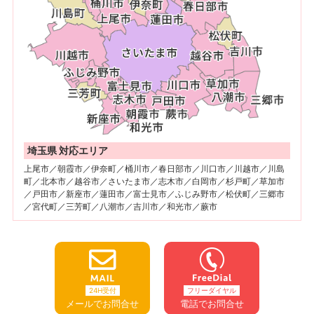
埼玉県 対応エリア
上尾市／朝霞市／伊奈町／桶川市／春日部市／川口市／川越市／川島
町／北本市／越谷市／さいたま市／志木市／白岡市／杉戸町／草加市
／戸田市／新座市／蓮田市／富士見市／ふじみ野市／松伏町／三郷市
／宮代町／三芳町／八潮市／吉川市／和光市／蕨市
24H受付
フリーダイヤル
メールでお問合せ
電話でお問合せ