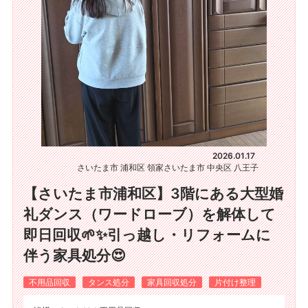
2026.01.17
さいたま市 浦和区 領家
さいたま市 中央区 八王子
【さいたま市浦和区】3階にある大型婚
礼ダンス（ワードローブ）を解体して
即日回収🌱✨引っ越し・リフォームに
伴う家具処分😍
不用品回収
タンス処分
家具回収処分
片付け整理