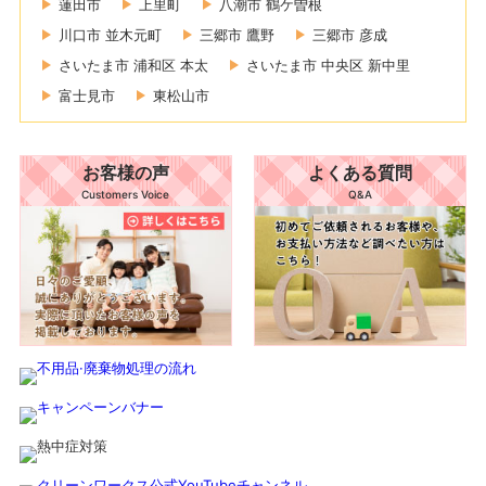
蓮田市
上里町
八潮市 鶴ケ曽根
川口市 並木元町
三郷市 鷹野
三郷市 彦成
さいたま市 浦和区 本太
さいたま市 中央区 新中里
富士見市
東松山市
お客様の声
よくある質問
Customers Voice
Q&A