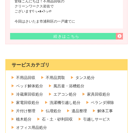
皆様こんにちは！不用品回収の
クリーンワークス岩佐で
ございますʕ⁠っ⁠•⁠ᴥ⁠•⁠ʔ⁠っ🌱
今回はさいたま市浦和区の一戸建てに
続きはこちら
サービスカテゴリ
不用品回収
不用品買取
タンス処分
ベッド解体処分
風呂釜・浴槽処分
冷蔵庫回収処分
エアコン処分
家具回収処分
家電回収処分
洗濯機引越し処分
ベランダ掃除
片付け整理
仏壇処分
遺品整理
解体工事
植木処分
石・土・砂利回収
引越しサービス
オフィス用品処分