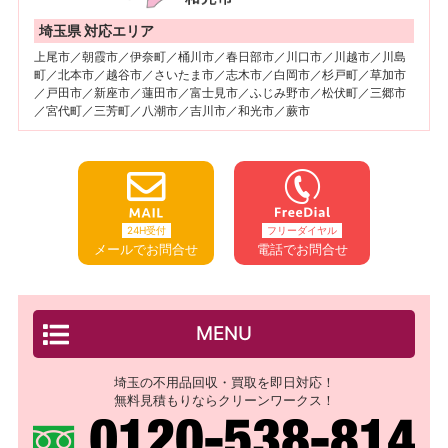
埼玉県 対応エリア
上尾市／朝霞市／伊奈町／桶川市／春日部市／川口市／川越市／川島
町／北本市／越谷市／さいたま市／志木市／白岡市／杉戸町／草加市
／戸田市／新座市／蓮田市／富士見市／ふじみ野市／松伏町／三郷市
／宮代町／三芳町／八潮市／吉川市／和光市／蕨市
24H受付
フリーダイヤル
メールでお問合せ
電話でお問合せ
MENU
埼玉の不用品回収・買取を即日対応！
無料見積もりならクリーンワークス！