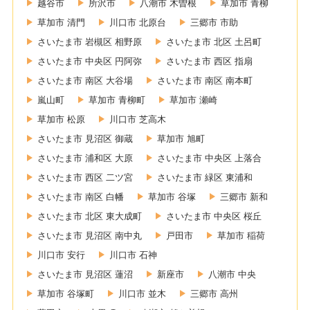
越谷市
所沢市
八潮市 木曽根
草加市 青柳
草加市 清門
川口市 北原台
三郷市 市助
さいたま市 岩槻区 相野原
さいたま市 北区 土呂町
さいたま市 中央区 円阿弥
さいたま市 西区 指扇
さいたま市 南区 大谷場
さいたま市 南区 南本町
嵐山町
草加市 青柳町
草加市 瀬崎
草加市 松原
川口市 芝高木
さいたま市 見沼区 御蔵
草加市 旭町
さいたま市 浦和区 大原
さいたま市 中央区 上落合
さいたま市 西区 二ツ宮
さいたま市 緑区 東浦和
さいたま市 南区 白幡
草加市 谷塚
三郷市 新和
さいたま市 北区 東大成町
さいたま市 中央区 桜丘
さいたま市 見沼区 南中丸
戸田市
草加市 稲荷
川口市 安行
川口市 石神
さいたま市 見沼区 蓮沼
新座市
八潮市 中央
草加市 谷塚町
川口市 並木
三郷市 高州