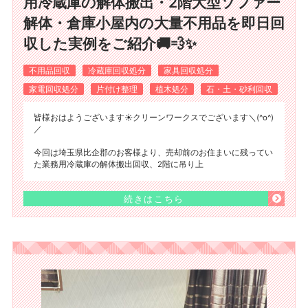
用冷蔵庫の解体搬出・2階大型ソファー
解体・倉庫小屋内の大量不用品を即日回
収した実例をご紹介🚚💨✨
不用品回収
冷蔵庫回収処分
家具回収処分
家電回収処分
片付け整理
植木処分
石・土・砂利回収
皆様おはようございます☀️クリーンワークスでございます＼(^o^)
／
今回は埼玉県比企郡のお客様より、売却前のお住まいに残ってい
た業務用冷蔵庫の解体搬出回収、2階に吊り上
続きはこちら