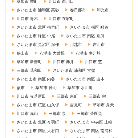
草加市 栄町
川口市 西川口
さいたま市 浦和区 高砂
春日部市
和光市
川口市 青木
川口市 在家町
さいたま市 北区 植竹町
さいたま市 桜区 町谷
さいたま市 緑区 中尾
さいたま市 南区 別所
さいたま市 見沼区 深作
川越市
吉川市
狭山市
八潮市 大曽根
八潮市 南川崎
草加市 新善町
川口市 赤井
川口市 芝
三郷市 花和田
さいたま市 浦和区 常盤
さいたま市 南区 内谷
さいたま市 南区 曲本
蕨市
草加市 神明
草加市 氷川町
川口市 赤芝新田
三郷市 東町
三郷市 栄
さいたま市 桜区 山久保
吉見町
草加市 弁天
川口市 赤山
三郷市 泉
三郷市 番匠免
さいたま市 北区 今羽町
さいたま市 中央区 上峰
さいたま市 南区 大谷口
さいたま市 南区 南浦和