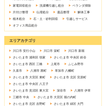
家電回収処分
洗濯機引越し処分
ベランダ掃除
片付け整理
仏壇処分
遺品整理
解体工事
植木処分
石・土・砂利回収
引越しサービス
オフィス用品処分
エリアカテゴリ
川口市 安行小山
川口市 栄町
川口市 新堀
さいたま市 浦和区 領家
さいたま市 中央区 鈴谷
さいたま市 西区 三橋
上尾市
ふじみ野市
久喜市
八潮市 茜町
草加市 八幡町
さいたま市 大宮区 東町
さいたま市 北区 宮原町
さいたま市 中央区 八王子
さいたま市 見沼区 東大宮
深谷市
八潮市 伊草
三郷市 中央
さいたま市 大宮区 堀の内町
さいたま市 北区 吉野町
さいたま市 緑区 大門