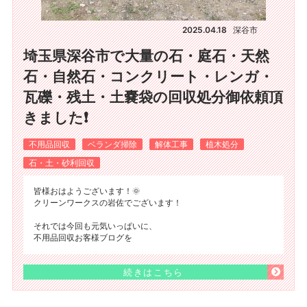
2025.04.18
深谷市
埼玉県深谷市で大量の石・庭石・天然
石・自然石・コンクリート・レンガ・
瓦礫・残土・土嚢袋の回収処分御依頼頂
きました❗
不用品回収
ベランダ掃除
解体工事
植木処分
石・土・砂利回収
皆様おはようございます！🌞
クリーンワークスの岩佐でございます！
それでは今回も元気いっぱいに、
不用品回収お客様ブログを
続きはこちら