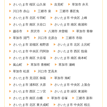
さいたま市 桜区 山久保
吉見町
草加市 弁天
川口市 赤山
三郷市 泉
三郷市 番匠免
さいたま市 北区 今羽町
さいたま市 中央区 上峰
さいたま市 南区 大谷口
さいたま市 南区 南浦和
越谷市
所沢市
八潮市 木曽根
草加市 青柳
草加市 清門
川口市 北原台
三郷市 市助
さいたま市 岩槻区 相野原
さいたま市 北区 土呂町
さいたま市 中央区 円阿弥
さいたま市 西区 指扇
さいたま市 南区 大谷場
さいたま市 南区 南本町
嵐山町
草加市 青柳町
草加市 瀬崎
草加市 松原
川口市 芝高木
さいたま市 見沼区 御蔵
草加市 旭町
さいたま市 浦和区 大原
さいたま市 中央区 上落合
さいたま市 西区 二ツ宮
さいたま市 緑区 東浦和
さいたま市 南区 白幡
草加市 谷塚
三郷市 新和
さいたま市 北区 東大成町
さいたま市 中央区 桜丘