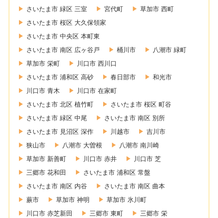
さいたま市 緑区 三室
宮代町
草加市 西町
さいたま市 桜区 大久保領家
さいたま市 中央区 本町東
さいたま市 南区 広ヶ谷戸
桶川市
八潮市 緑町
草加市 栄町
川口市 西川口
さいたま市 浦和区 高砂
春日部市
和光市
川口市 青木
川口市 在家町
さいたま市 北区 植竹町
さいたま市 桜区 町谷
さいたま市 緑区 中尾
さいたま市 南区 別所
さいたま市 見沼区 深作
川越市
吉川市
狭山市
八潮市 大曽根
八潮市 南川崎
草加市 新善町
川口市 赤井
川口市 芝
三郷市 花和田
さいたま市 浦和区 常盤
さいたま市 南区 内谷
さいたま市 南区 曲本
蕨市
草加市 神明
草加市 氷川町
川口市 赤芝新田
三郷市 東町
三郷市 栄