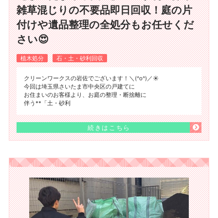
雑草混じりの不要品即日回収！庭の片
付けや遺品整理の全処分もお任せくだ
さい😍
植木処分
石・土・砂利回収
クリーンワークスの岩佐でございます！＼(^o^)／☀️
今回は埼玉県さいたま市中央区の戸建てに
お住まいのお客様より、お庭の整理・断捨離に
伴う**「土・砂利
続きはこちら