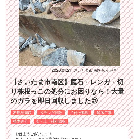
2026.01.21
さいたま市 南区 広ヶ谷戸
【さいたま市南区】庭石・レンガ・切
り株根っこの処分にお困りなら！大量
のガラを即日回収しました😍
不用品回収
ベランダ掃除
片付け整理
解体工事
植木処分
石・土・砂利回収
おはようございます！