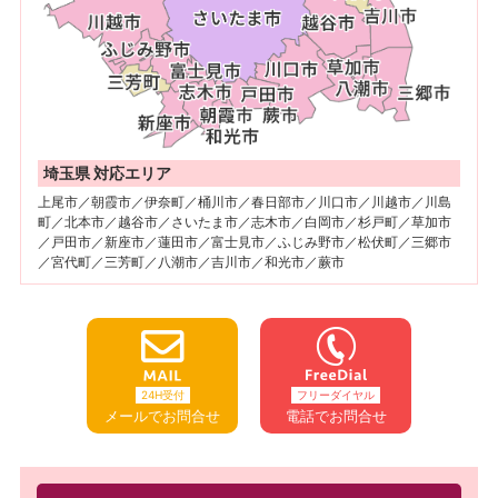
埼玉県 対応エリア
上尾市／朝霞市／伊奈町／桶川市／春日部市／川口市／川越市／川島
町／北本市／越谷市／さいたま市／志木市／白岡市／杉戸町／草加市
／戸田市／新座市／蓮田市／富士見市／ふじみ野市／松伏町／三郷市
／宮代町／三芳町／八潮市／吉川市／和光市／蕨市
24H受付
フリーダイヤル
メールでお問合せ
電話でお問合せ