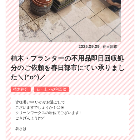
2025.09.09
春日部市
植木・プランターの不用品即日回収処
分のご依頼を春日部市にてい承りまし
た＼(^o^)／
植木処分
石・土・砂利回収
皆様暑い中 いかがお過ごしで
ございますでしょうか！🥵☀️
クリーンワークスの岩佐でございます！
ごきげんよう(^o^)
暑さは