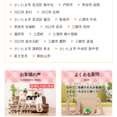
さいたま市 見沼区 南中丸
戸田市
草加市 稲荷
川口市 安行
川口市 石神
さいたま市 見沼区 蓮沼
新座市
八潮市 中央
草加市 谷塚町
川口市 並木
三郷市 高州
蓮田市
上里町
八潮市 鶴ケ曽根
川口市 並木元町
三郷市 鷹野
三郷市 彦成
さいたま市 浦和区 本太
さいたま市 中央区 新中里
富士見市
東松山市
お客様の声
よくある質問
Customers Voice
Q&A