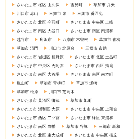
さいたま市 桜区 山久保
吉見町
草加市 弁天
川口市 赤山
三郷市 泉
三郷市 番匠免
さいたま市 北区 今羽町
さいたま市 中央区 上峰
さいたま市 南区 大谷口
さいたま市 南区 南浦和
越谷市
所沢市
八潮市 木曽根
草加市 青柳
草加市 清門
川口市 北原台
三郷市 市助
さいたま市 岩槻区 相野原
さいたま市 北区 土呂町
さいたま市 中央区 円阿弥
さいたま市 西区 指扇
さいたま市 南区 大谷場
さいたま市 南区 南本町
嵐山町
草加市 青柳町
草加市 瀬崎
草加市 松原
川口市 芝高木
さいたま市 見沼区 御蔵
草加市 旭町
さいたま市 浦和区 大原
さいたま市 中央区 上落合
さいたま市 西区 二ツ宮
さいたま市 緑区 東浦和
さいたま市 南区 白幡
草加市 谷塚
三郷市 新和
さいたま市 北区 東大成町
さいたま市 中央区 桜丘