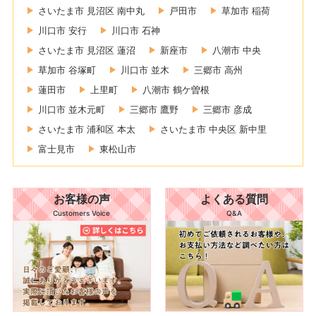
さいたま市 見沼区 南中丸
戸田市
草加市 稲荷
川口市 安行
川口市 石神
さいたま市 見沼区 蓮沼
新座市
八潮市 中央
草加市 谷塚町
川口市 並木
三郷市 高州
蓮田市
上里町
八潮市 鶴ケ曽根
川口市 並木元町
三郷市 鷹野
三郷市 彦成
さいたま市 浦和区 本太
さいたま市 中央区 新中里
富士見市
東松山市
お客様の声
よくある質問
Customers Voice
Q&A