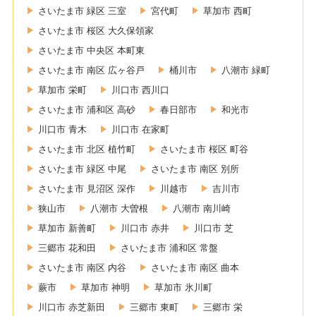
さいたま市 緑区 三室
宮代町
草加市 西町
さいたま市 桜区 大久保領家
さいたま市 中央区 本町東
さいたま市 南区 広ヶ谷戸
桶川市
八潮市 緑町
草加市 栄町
川口市 西川口
さいたま市 浦和区 高砂
春日部市
和光市
川口市 青木
川口市 在家町
さいたま市 北区 植竹町
さいたま市 桜区 町谷
さいたま市 緑区 中尾
さいたま市 南区 別所
さいたま市 見沼区 深作
川越市
吉川市
狭山市
八潮市 大曽根
八潮市 南川崎
草加市 新善町
川口市 赤井
川口市 芝
三郷市 花和田
さいたま市 浦和区 常盤
さいたま市 南区 内谷
さいたま市 南区 曲本
蕨市
草加市 神明
草加市 氷川町
川口市 赤芝新田
三郷市 東町
三郷市 栄