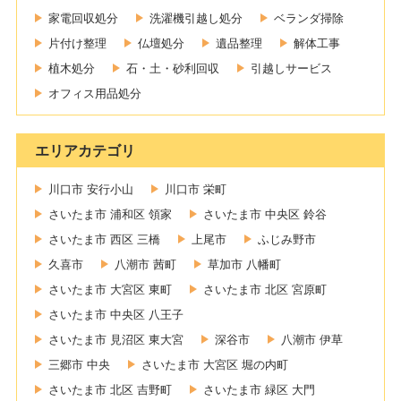
家電回収処分
洗濯機引越し処分
ベランダ掃除
片付け整理
仏壇処分
遺品整理
解体工事
植木処分
石・土・砂利回収
引越しサービス
オフィス用品処分
エリアカテゴリ
川口市 安行小山
川口市 栄町
さいたま市 浦和区 領家
さいたま市 中央区 鈴谷
さいたま市 西区 三橋
上尾市
ふじみ野市
久喜市
八潮市 茜町
草加市 八幡町
さいたま市 大宮区 東町
さいたま市 北区 宮原町
さいたま市 中央区 八王子
さいたま市 見沼区 東大宮
深谷市
八潮市 伊草
三郷市 中央
さいたま市 大宮区 堀の内町
さいたま市 北区 吉野町
さいたま市 緑区 大門