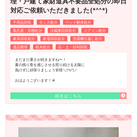
理・戸建て家財道具不要品全処分の即日
対応ご依頼いただきました(*^^*)
不用品回収
タンス処分
ベッド解体処分
風呂釜・浴槽処分
冷蔵庫回収処分
エアコン処分
家具回収処分
家電回収処分
洗濯機引越し処分
遺品整理
植木処分
石・土・砂利回収
まだまだ暑さが続きますね〜！
夏の残り香を感じさせる照り続ける太陽に
負けずに頑張りましょう皆様＼(^o^)／
おはようございます！☀️
続きはこちら