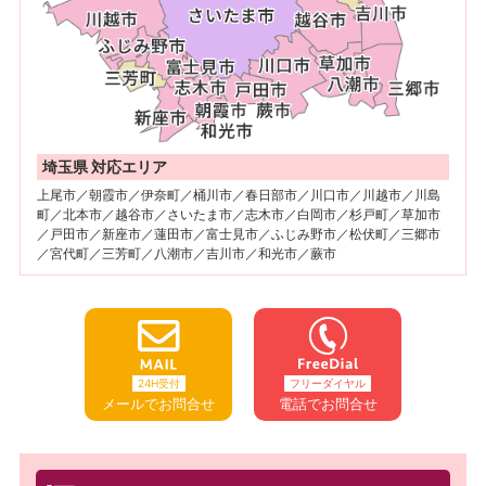
埼玉県 対応エリア
上尾市／朝霞市／伊奈町／桶川市／春日部市／川口市／川越市／川島
町／北本市／越谷市／さいたま市／志木市／白岡市／杉戸町／草加市
／戸田市／新座市／蓮田市／富士見市／ふじみ野市／松伏町／三郷市
／宮代町／三芳町／八潮市／吉川市／和光市／蕨市
24H受付
フリーダイヤル
メールでお問合せ
電話でお問合せ