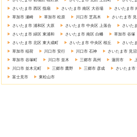
さいたま市 西区 指扇
さいたま市 南区 大谷場
さいたま市 
草加市 瀬崎
草加市 松原
川口市 芝高木
さいたま市 見
さいたま市 浦和区 大原
さいたま市 中央区 上落合
さいたま
さいたま市 緑区 東浦和
さいたま市 南区 白幡
草加市 谷塚
さいたま市 北区 東大成町
さいたま市 中央区 桜丘
さいたま
草加市 稲荷
川口市 安行
川口市 石神
さいたま市 見沼
草加市 谷塚町
川口市 並木
三郷市 高州
蓮田市
川口市 並木元町
三郷市 鷹野
三郷市 彦成
さいたま市 
富士見市
東松山市