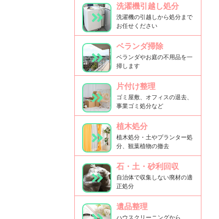
洗濯機引越し処分
洗濯機の引越しから処分まで
お任せください
ベランダ掃除
ベランダやお庭の不用品を一
掃します
片付け整理
ゴミ屋敷、オフィスの退去、
事業ゴミ処分など
植木処分
植木処分・土やプランター処
分、観葉植物の撤去
石・土・砂利回収
自治体で収集しない廃材の適
正処分
遺品整理
ハウスクリーニングから、