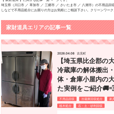
埼玉県（川口市 ／ 草加市 ／ 三郷市 ／ さいたま市 ／ 八潮市）の不用
しなどで不用品処分にお困りの方はお気軽にご相談下さい。クリーンワーク
家財道具エリアの記事一覧
2026.04.08
吉見町
【埼玉県比企郡の
冷蔵庫の解体搬出・
体・倉庫小屋内の
た実例をご紹介🚚
不用品回収
冷蔵庫回収処分
家
植木処分
石・土・砂利回収