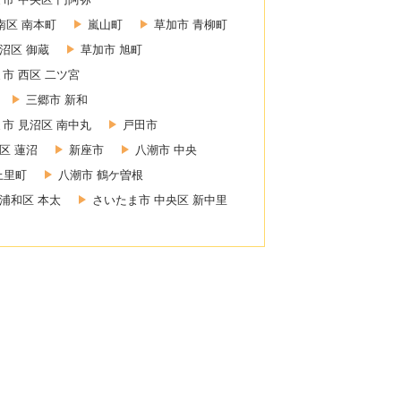
南区 南本町
嵐山町
草加市 青柳町
沼区 御蔵
草加市 旭町
市 西区 二ツ宮
三郷市 新和
市 見沼区 南中丸
戸田市
区 蓮沼
新座市
八潮市 中央
上里町
八潮市 鶴ケ曽根
浦和区 本太
さいたま市 中央区 新中里