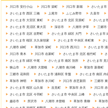
川口市 安行小山
川口市 栄町
川口市 新堀
さいたま市 
さいたま市 西区 三橋
上尾市
ふじみ野市
久喜市
さいたま市 大宮区 東町
さいたま市 北区 宮原町
さいたま市
さいたま市 見沼区 東大宮
深谷市
八潮市 伊草
三郷市
さいたま市 北区 吉野町
さいたま市 緑区 大門
さいたま市 
さいたま市 桜区 大久保領家
さいたま市 中央区 本町東
さ
八潮市 緑町
草加市 栄町
川口市 西川口
さいたま市 浦
川口市 青木
川口市 在家町
さいたま市 北区 植竹町
さ
さいたま市 緑区 中尾
さいたま市 南区 別所
さいたま市 見
狭山市
八潮市 大曽根
八潮市 南川崎
草加市 新善町
三郷市 花和田
さいたま市 浦和区 常盤
さいたま市 南区 内
草加市 神明
草加市 氷川町
川口市 赤芝新田
三郷市 
さいたま市 桜区 山久保
吉見町
草加市 弁天
川口市 
さいたま市 北区 今羽町
さいたま市 中央区 上峰
さいたま市
越谷市
所沢市
八潮市 木曽根
草加市 青柳
草加市
さいたま市 岩槻区 相野原
さいたま市 北区 土呂町
さいたま