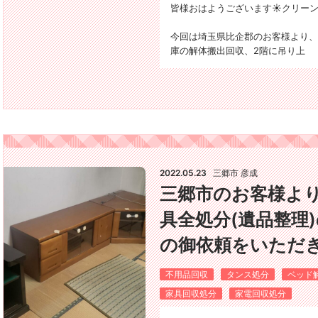
皆様おはようございます☀️クリーン
今回は埼玉県比企郡のお客様より、
庫の解体搬出回収、2階に吊り上
2022.05.23
三郷市 彦成
三郷市のお客様よ
具全処分(遺品整理
の御依頼をいただき
不用品回収
タンス処分
ベッド
家具回収処分
家電回収処分