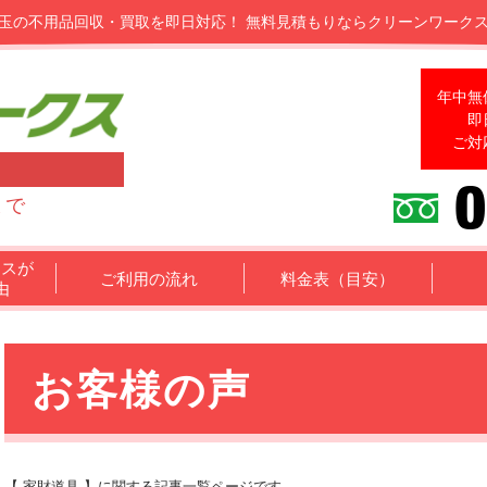
玉の不用品回収・買取を即日対応！
無料見積もりならクリーンワーク
年中無
即
ご対
まで
クスが
ご利用の流れ
料金表（目安）
由
お客様の声
【 家財道具 】に関する記事一覧ページです。