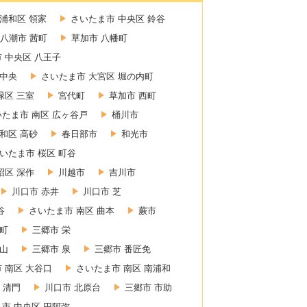
浦和区 領家
さいたま市 中央区 鈴谷
八潮市 茜町
草加市 八幡町
 中央区 八王子
 中央
さいたま市 大宮区 堀の内町
緑区 三室
宮代町
草加市 西町
いたま市 南区 広ヶ谷戸
桶川市
和区 高砂
春日部市
和光市
いたま市 桜区 町谷
沼区 深作
川越市
吉川市
川口市 赤井
川口市 芝
谷
さいたま市 南区 曲本
蕨市
東町
三郷市 栄
赤山
三郷市 泉
三郷市 番匠免
 南区 大谷口
さいたま市 南区 南浦和
 清門
川口市 北原台
三郷市 市助
市 中央区 円阿弥