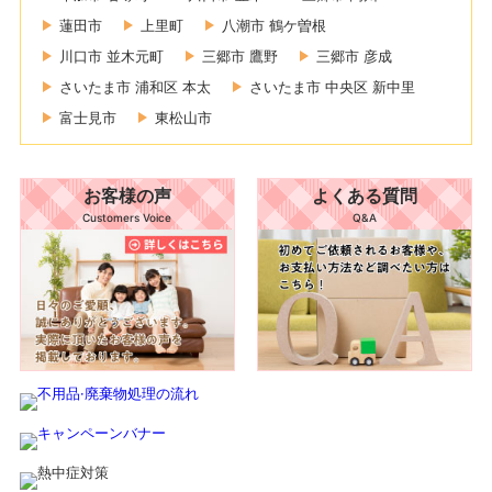
蓮田市
上里町
八潮市 鶴ケ曽根
川口市 並木元町
三郷市 鷹野
三郷市 彦成
さいたま市 浦和区 本太
さいたま市 中央区 新中里
富士見市
東松山市
お客様の声
よくある質問
Customers Voice
Q&A