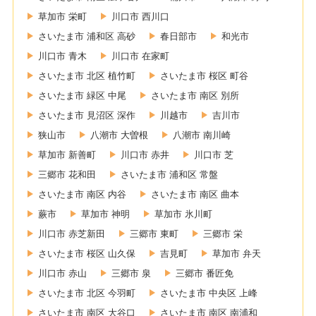
草加市 栄町
川口市 西川口
さいたま市 浦和区 高砂
春日部市
和光市
川口市 青木
川口市 在家町
さいたま市 北区 植竹町
さいたま市 桜区 町谷
さいたま市 緑区 中尾
さいたま市 南区 別所
さいたま市 見沼区 深作
川越市
吉川市
狭山市
八潮市 大曽根
八潮市 南川崎
草加市 新善町
川口市 赤井
川口市 芝
三郷市 花和田
さいたま市 浦和区 常盤
さいたま市 南区 内谷
さいたま市 南区 曲本
蕨市
草加市 神明
草加市 氷川町
川口市 赤芝新田
三郷市 東町
三郷市 栄
さいたま市 桜区 山久保
吉見町
草加市 弁天
川口市 赤山
三郷市 泉
三郷市 番匠免
さいたま市 北区 今羽町
さいたま市 中央区 上峰
さいたま市 南区 大谷口
さいたま市 南区 南浦和