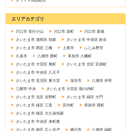
エリアカテゴリ
川口市 安行小山
川口市 栄町
川口市 新堀
さいたま市 浦和区 領家
さいたま市 中央区 鈴谷
さいたま市 西区 三橋
上尾市
ふじみ野市
久喜市
八潮市 茜町
草加市 八幡町
さいたま市 大宮区 東町
さいたま市 北区 宮原町
さいたま市 中央区 八王子
さいたま市 見沼区 東大宮
深谷市
八潮市 伊草
三郷市 中央
さいたま市 大宮区 堀の内町
さいたま市 北区 吉野町
さいたま市 緑区 大門
さいたま市 緑区 三室
宮代町
草加市 西町
さいたま市 桜区 大久保領家
さいたま市 中央区 本町東
さいたま市 南区 広ヶ谷戸
桶川市
八潮市 緑町