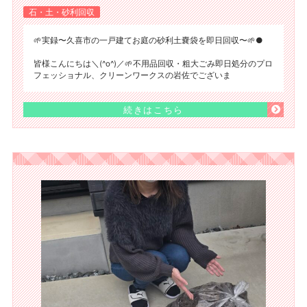
石・土・砂利回収
🌱実録〜久喜市の一戸建てお庭の砂利土嚢袋を即日回収〜🌱●
皆様こんにちは＼(^o^)／🌱不用品回収・粗大ごみ即日処分のプロ
フェッショナル、クリーンワークスの岩佐でございま
続きはこちら