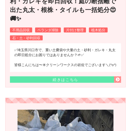
利・ガレキを即日回収！庭の断捨離で
出た丸太・根株・タイルも一括処分😍
🚚✨
不用品回収
ベランダ掃除
片付け整理
植木処分
石・土・砂利回収
✅️埼玉県川口市で、重い土嚢袋や大量の土・砂利・ガレキ・丸太
の即日処分にお困りではありませんか？🌱✅️
皆様こんにちは〜☀️クリーンワークスの岩佐でございます＼(^o^)
続きはこちら