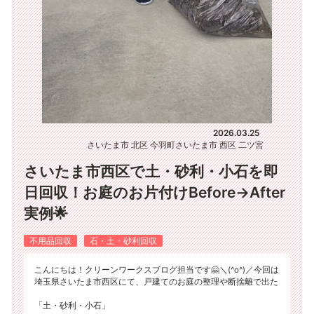
2026.03.25
さいたま市 北区 今羽町
さいたま市 西区 二ツ宮
さいたま市西区で土・砂利・小石を即
日回収！お庭のお片付けBefore→After
実例🌟
不用品回収
石・土・砂利回収
こんにちは！クリーンワークスブログ担当です🤗＼(^o^)／今回は
埼玉県さいたま市西区にて、戸建てのお庭の整理や断捨離で出た
「土・砂利・小石」