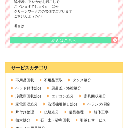
皆様暑い中 いかがお過ごしで
ございますでしょうか！🥵☀️
クリーンワークスの岩佐でございます！
ごきげんよう(^o^)
暑さは
続きはこちら
サービスカテゴリ
不用品回収
不用品買取
タンス処分
ベッド解体処分
風呂釜・浴槽処分
冷蔵庫回収処分
エアコン処分
家具回収処分
家電回収処分
洗濯機引越し処分
ベランダ掃除
片付け整理
仏壇処分
遺品整理
解体工事
植木処分
石・土・砂利回収
引越しサービス
オフィス用品処分