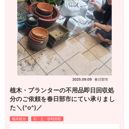
2025.09.09
春日部市
植木・プランターの不用品即日回収処
分のご依頼を春日部市にてい承りまし
た＼(^o^)／
植木処分
石・土・砂利回収