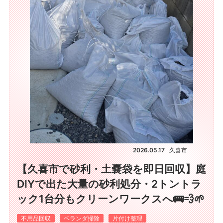
2026.05.17
久喜市
【久喜市で砂利・土嚢袋を即日回収】庭
DIYで出た大量の砂利処分・2トントラ
ック1台分もクリーンワークスへ🚌💨🌱
不用品回収
ベランダ掃除
片付け整理