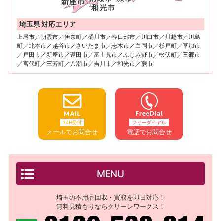
埼玉県 対応エリア
上尾市／朝霞市／伊奈町／桶川市／春日部市／川口市／川越市／川島
町／北本市／越谷市／さいたま市／志木市／白岡市／杉戸町／草加市
／戸田市／新座市／蓮田市／富士見市／ふじみ野市／松伏町／三郷市
／宮代町／三芳町／八潮市／吉川市／和光市／蕨市
24H受付
フリーダイヤル
メールでお問合せ
電話でお問合せ
MENU
埼玉の不用品回収・買取を即日対応！
無料見積もりならクリーンワークス！