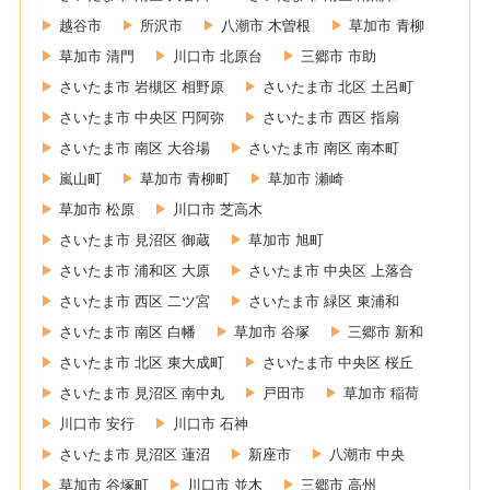
越谷市
所沢市
八潮市 木曽根
草加市 青柳
草加市 清門
川口市 北原台
三郷市 市助
さいたま市 岩槻区 相野原
さいたま市 北区 土呂町
さいたま市 中央区 円阿弥
さいたま市 西区 指扇
さいたま市 南区 大谷場
さいたま市 南区 南本町
嵐山町
草加市 青柳町
草加市 瀬崎
草加市 松原
川口市 芝高木
さいたま市 見沼区 御蔵
草加市 旭町
さいたま市 浦和区 大原
さいたま市 中央区 上落合
さいたま市 西区 二ツ宮
さいたま市 緑区 東浦和
さいたま市 南区 白幡
草加市 谷塚
三郷市 新和
さいたま市 北区 東大成町
さいたま市 中央区 桜丘
さいたま市 見沼区 南中丸
戸田市
草加市 稲荷
川口市 安行
川口市 石神
さいたま市 見沼区 蓮沼
新座市
八潮市 中央
草加市 谷塚町
川口市 並木
三郷市 高州