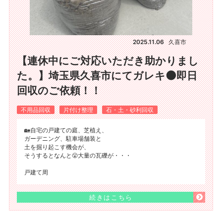
2025.11.06
久喜市
【連休中にご対応いただき助かりまし
た。】埼玉県久喜市にてガレキ🌑即日
回収のご依頼！！
不用品回収
片付け整理
石・土・砂利回収
🏡自宅の戸建ての庭、芝植え、
ガーデニング、駐車場舗装と
土を掘り起こす機会が、
そうするとなんと😤大量の瓦礫が・・・
戸建て周
続きはこちら