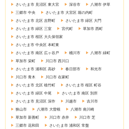
さいたま市 見沼区 東大宮
深谷市
八潮市 伊草
三郷市 中央
さいたま市 大宮区 堀の内町
さいたま市 北区 吉野町
さいたま市 緑区 大門
さいたま市 緑区 三室
宮代町
草加市 西町
さいたま市 桜区 大久保領家
さいたま市 中央区 本町東
さいたま市 南区 広ヶ谷戸
桶川市
八潮市 緑町
草加市 栄町
川口市 西川口
さいたま市 浦和区 高砂
春日部市
和光市
川口市 青木
川口市 在家町
さいたま市 北区 植竹町
さいたま市 桜区 町谷
さいたま市 緑区 中尾
さいたま市 南区 別所
さいたま市 見沼区 深作
川越市
吉川市
狭山市
八潮市 大曽根
八潮市 南川崎
草加市 新善町
川口市 赤井
川口市 芝
三郷市 花和田
さいたま市 浦和区 常盤