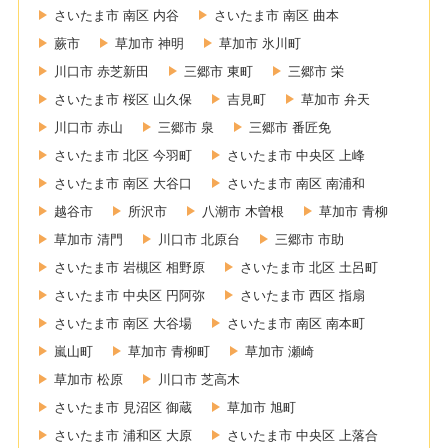
さいたま市 南区 内谷
さいたま市 南区 曲本
蕨市
草加市 神明
草加市 氷川町
川口市 赤芝新田
三郷市 東町
三郷市 栄
さいたま市 桜区 山久保
吉見町
草加市 弁天
川口市 赤山
三郷市 泉
三郷市 番匠免
さいたま市 北区 今羽町
さいたま市 中央区 上峰
さいたま市 南区 大谷口
さいたま市 南区 南浦和
越谷市
所沢市
八潮市 木曽根
草加市 青柳
草加市 清門
川口市 北原台
三郷市 市助
さいたま市 岩槻区 相野原
さいたま市 北区 土呂町
さいたま市 中央区 円阿弥
さいたま市 西区 指扇
さいたま市 南区 大谷場
さいたま市 南区 南本町
嵐山町
草加市 青柳町
草加市 瀬崎
草加市 松原
川口市 芝高木
さいたま市 見沼区 御蔵
草加市 旭町
さいたま市 浦和区 大原
さいたま市 中央区 上落合