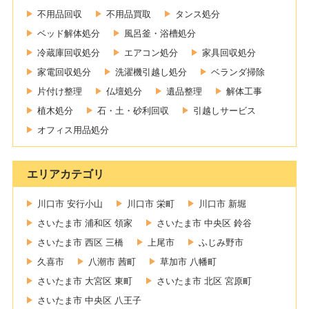
不用品回収
不用品買取
タンス処分
ベッド解体処分
風呂釜・浴槽処分
冷蔵庫回収処分
エアコン処分
家具回収処分
家電回収処分
洗濯機引越し処分
ベランダ掃除
片付け整理
仏壇処分
遺品整理
解体工事
植木処分
石・土・砂利回収
引越しサービス
オフィス用品処分
エリアカテゴリ
川口市 安行小山
川口市 栄町
川口市 新堀
さいたま市 浦和区 領家
さいたま市 中央区 鈴谷
さいたま市 西区 三橋
上尾市
ふじみ野市
久喜市
八潮市 茜町
草加市 八幡町
さいたま市 大宮区 東町
さいたま市 北区 宮原町
さいたま市 中央区 八王子