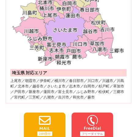
埼玉県 対応エリア
上尾市／朝霞市／伊奈町／桶川市／春日部市／川口市／川越市／川島
町／北本市／越谷市／さいたま市／志木市／白岡市／杉戸町／草加市
／戸田市／新座市／蓮田市／富士見市／ふじみ野市／松伏町／三郷市
／宮代町／三芳町／八潮市／吉川市／和光市／蕨市
24H受付
フリーダイヤル