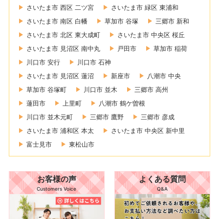
さいたま市 西区 二ツ宮
さいたま市 緑区 東浦和
さいたま市 南区 白幡
草加市 谷塚
三郷市 新和
さいたま市 北区 東大成町
さいたま市 中央区 桜丘
さいたま市 見沼区 南中丸
戸田市
草加市 稲荷
川口市 安行
川口市 石神
さいたま市 見沼区 蓮沼
新座市
八潮市 中央
草加市 谷塚町
川口市 並木
三郷市 高州
蓮田市
上里町
八潮市 鶴ケ曽根
川口市 並木元町
三郷市 鷹野
三郷市 彦成
さいたま市 浦和区 本太
さいたま市 中央区 新中里
富士見市
東松山市
お客様の声
よくある質問
Customers Voice
Q&A