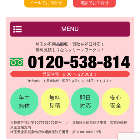
メールでお問合せ
電話でお問合せ
MENU
埼玉の不用品回収・買取を即日対応！
無料見積もりならクリーンワークス！
営業時間 9:00 〜 20:00まで
年中無休・お見積無料・即日引き取りもご対応いたします！
年中
無料
即日
安心
無休
見積
対応
安全
古物商許可証第307761207261号 ／ 貨物軽自動車運送事業 関東運輸局
東京運輸支局
埼玉県産業廃棄物収集運搬業許可番号 第01100165888号