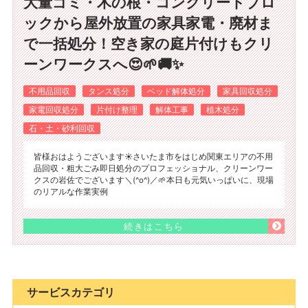
大量ゴミ・木の根・コンクリートブロ
ックから屋外放置の家具家電・廃材ま
で一括処分！空き家の庭片付けもクリ
ーンワークスへ😍🌱🚚✨
不用品回収
タンス処分
ベッド解体処分
家具回収処分
家電回収処分
片付け整理
解体工事
植木処分
石・土・砂利回収
皆様おはようございます☀️さいたま市をはじめ関東エリアの不用
品回収・粗大ごみ即日処分のプロフェッショナル、クリーンワー
クスの岩佐でございます＼(^o^)／🌱本日も元気いっぱいに、現場
のリアルな作業実例
続きはこちら
サービスカテゴリ