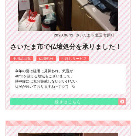
2020.08.12
さいたま市 北区 宮原町
さいたま市で仏壇処分を承りました！
不用品回収
仏壇処分
引越しサービス
今年の夏は猛暑に見舞われ、気温が
40℃を超える地域もございまして、
熱中症には充分警戒しないといけない
状況が続いておりますね～(''◇'')ゞ💦
続きはこちら