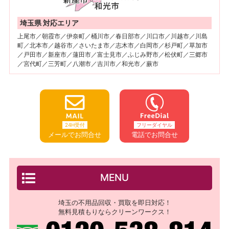
埼玉県 対応エリア
上尾市／朝霞市／伊奈町／桶川市／春日部市／川口市／川越市／川島
町／北本市／越谷市／さいたま市／志木市／白岡市／杉戸町／草加市
／戸田市／新座市／蓮田市／富士見市／ふじみ野市／松伏町／三郷市
／宮代町／三芳町／八潮市／吉川市／和光市／蕨市
24H受付
フリーダイヤル
メールでお問合せ
電話でお問合せ
MENU
埼玉の不用品回収・買取を即日対応！
無料見積もりならクリーンワークス！