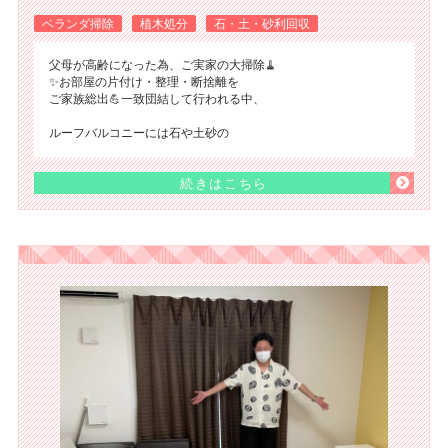
ベランダ掃除
植木処分
石・土・砂利回収
父母が高齢になった為、ご実家の大掃除🧹
✨お部屋の片付け・整理・断捨離を
ご家族総出💪一致団結して行われる中、
ルーフバルコニーには石や土砂の
続きはこちら