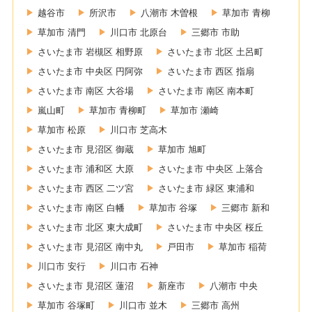
越谷市
所沢市
八潮市 木曽根
草加市 青柳
草加市 清門
川口市 北原台
三郷市 市助
さいたま市 岩槻区 相野原
さいたま市 北区 土呂町
さいたま市 中央区 円阿弥
さいたま市 西区 指扇
さいたま市 南区 大谷場
さいたま市 南区 南本町
嵐山町
草加市 青柳町
草加市 瀬崎
草加市 松原
川口市 芝高木
さいたま市 見沼区 御蔵
草加市 旭町
さいたま市 浦和区 大原
さいたま市 中央区 上落合
さいたま市 西区 二ツ宮
さいたま市 緑区 東浦和
さいたま市 南区 白幡
草加市 谷塚
三郷市 新和
さいたま市 北区 東大成町
さいたま市 中央区 桜丘
さいたま市 見沼区 南中丸
戸田市
草加市 稲荷
川口市 安行
川口市 石神
さいたま市 見沼区 蓮沼
新座市
八潮市 中央
草加市 谷塚町
川口市 並木
三郷市 高州