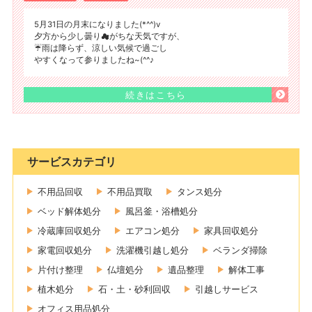
5月31日の月末になりました(*^^)v
夕方から少し曇り☁がちな天気ですが、
☔雨は降らず、涼しい気候で過ごし
やすくなって参りましたね~(^^♪
続きはこちら
サービスカテゴリ
不用品回収
不用品買取
タンス処分
ベッド解体処分
風呂釜・浴槽処分
冷蔵庫回収処分
エアコン処分
家具回収処分
家電回収処分
洗濯機引越し処分
ベランダ掃除
片付け整理
仏壇処分
遺品整理
解体工事
植木処分
石・土・砂利回収
引越しサービス
オフィス用品処分