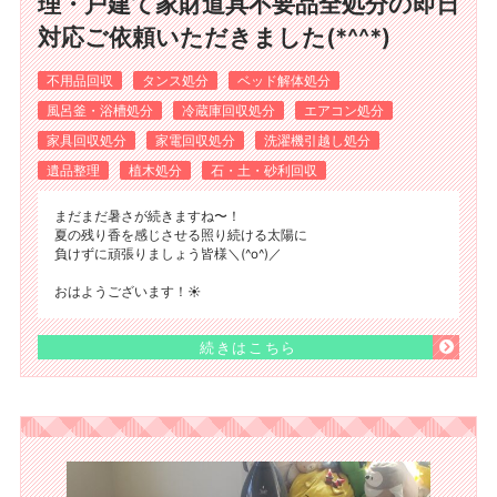
理・戸建て家財道具不要品全処分の即日
対応ご依頼いただきました(*^^*)
不用品回収
タンス処分
ベッド解体処分
風呂釜・浴槽処分
冷蔵庫回収処分
エアコン処分
家具回収処分
家電回収処分
洗濯機引越し処分
遺品整理
植木処分
石・土・砂利回収
まだまだ暑さが続きますね〜！
夏の残り香を感じさせる照り続ける太陽に
負けずに頑張りましょう皆様＼(^o^)／
おはようございます！☀️
続きはこちら