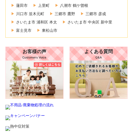
蓮田市
上里町
八潮市 鶴ケ曽根
川口市 並木元町
三郷市 鷹野
三郷市 彦成
さいたま市 浦和区 本太
さいたま市 中央区 新中里
富士見市
東松山市
お客様の声
よくある質問
Customers Voice
Q&A