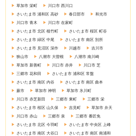
草加市 栄町
川口市 西川口
さいたま市 浦和区 高砂
春日部市
和光市
川口市 青木
川口市 在家町
さいたま市 北区 植竹町
さいたま市 桜区 町谷
さいたま市 緑区 中尾
さいたま市 南区 別所
さいたま市 見沼区 深作
川越市
吉川市
狭山市
八潮市 大曽根
八潮市 南川崎
草加市 新善町
川口市 赤井
川口市 芝
三郷市 花和田
さいたま市 浦和区 常盤
さいたま市 南区 内谷
さいたま市 南区 曲本
蕨市
草加市 神明
草加市 氷川町
川口市 赤芝新田
三郷市 東町
三郷市 栄
さいたま市 桜区 山久保
吉見町
草加市 弁天
川口市 赤山
三郷市 泉
三郷市 番匠免
さいたま市 北区 今羽町
さいたま市 中央区 上峰
さいたま市 南区 大谷口
さいたま市 南区 南浦和