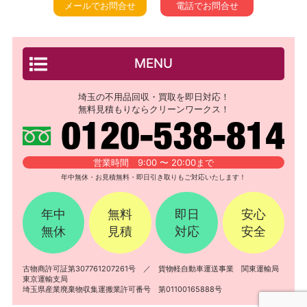
メールでお問合せ
電話でお問合せ
MENU
埼玉の不用品回収・買取を即日対応！
無料見積もりならクリーンワークス！
営業時間 9:00 〜 20:00まで
年中無休・お見積無料・即日引き取りもご対応いたします！
年中
無料
即日
安心
無休
見積
対応
安全
古物商許可証第307761207261号 ／ 貨物軽自動車運送事業 関東運輸局
東京運輸支局
埼玉県産業廃棄物収集運搬業許可番号 第01100165888号