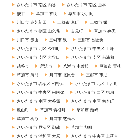
さいたま市 南区 内谷
さいたま市 南区 曲本
蕨市
草加市 神明
草加市 氷川町
川口市 赤芝新田
三郷市 東町
三郷市 栄
さいたま市 桜区 山久保
吉見町
草加市 弁天
川口市 赤山
三郷市 泉
三郷市 番匠免
さいたま市 北区 今羽町
さいたま市 中央区 上峰
さいたま市 南区 大谷口
さいたま市 南区 南浦和
越谷市
所沢市
八潮市 木曽根
草加市 青柳
草加市 清門
川口市 北原台
三郷市 市助
さいたま市 岩槻区 相野原
さいたま市 北区 土呂町
さいたま市 中央区 円阿弥
さいたま市 西区 指扇
さいたま市 南区 大谷場
さいたま市 南区 南本町
嵐山町
草加市 青柳町
草加市 瀬崎
草加市 松原
川口市 芝高木
さいたま市 見沼区 御蔵
草加市 旭町
さいたま市 浦和区 大原
さいたま市 中央区 上落合