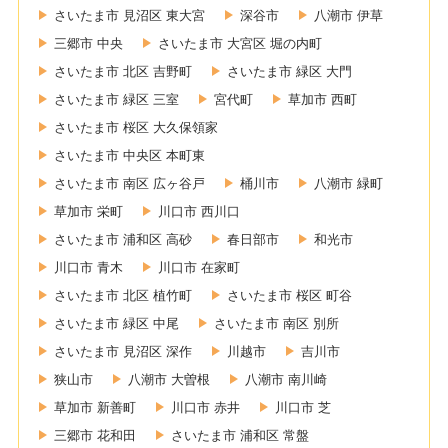
さいたま市 見沼区 東大宮
深谷市
八潮市 伊草
三郷市 中央
さいたま市 大宮区 堀の内町
さいたま市 北区 吉野町
さいたま市 緑区 大門
さいたま市 緑区 三室
宮代町
草加市 西町
さいたま市 桜区 大久保領家
さいたま市 中央区 本町東
さいたま市 南区 広ヶ谷戸
桶川市
八潮市 緑町
草加市 栄町
川口市 西川口
さいたま市 浦和区 高砂
春日部市
和光市
川口市 青木
川口市 在家町
さいたま市 北区 植竹町
さいたま市 桜区 町谷
さいたま市 緑区 中尾
さいたま市 南区 別所
さいたま市 見沼区 深作
川越市
吉川市
狭山市
八潮市 大曽根
八潮市 南川崎
草加市 新善町
川口市 赤井
川口市 芝
三郷市 花和田
さいたま市 浦和区 常盤