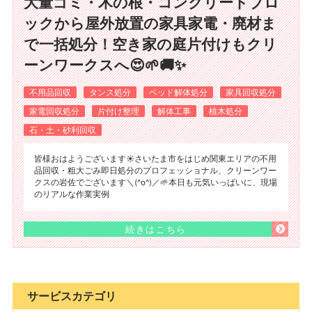
大量ゴミ・木の根・コンクリートブロ
ックから屋外放置の家具家電・廃材ま
で一括処分！空き家の庭片付けもクリ
ーンワークスへ😍🌱🚚✨
不用品回収
タンス処分
ベッド解体処分
家具回収処分
家電回収処分
片付け整理
解体工事
植木処分
石・土・砂利回収
皆様おはようございます☀️さいたま市をはじめ関東エリアの不用
品回収・粗大ごみ即日処分のプロフェッショナル、クリーンワー
クスの岩佐でございます＼(^o^)／🌱本日も元気いっぱいに、現場
のリアルな作業実例
続きはこちら
サービスカテゴリ