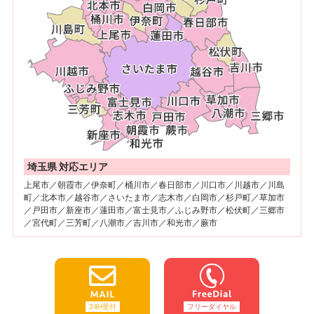
埼玉県 対応エリア
上尾市／朝霞市／伊奈町／桶川市／春日部市／川口市／川越市／川島
町／北本市／越谷市／さいたま市／志木市／白岡市／杉戸町／草加市
／戸田市／新座市／蓮田市／富士見市／ふじみ野市／松伏町／三郷市
／宮代町／三芳町／八潮市／吉川市／和光市／蕨市
24H受付
フリーダイヤル