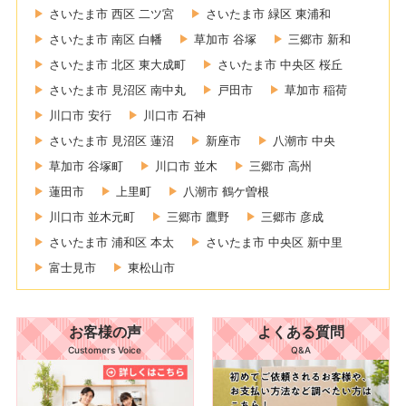
さいたま市 西区 二ツ宮
さいたま市 緑区 東浦和
さいたま市 南区 白幡
草加市 谷塚
三郷市 新和
さいたま市 北区 東大成町
さいたま市 中央区 桜丘
さいたま市 見沼区 南中丸
戸田市
草加市 稲荷
川口市 安行
川口市 石神
さいたま市 見沼区 蓮沼
新座市
八潮市 中央
草加市 谷塚町
川口市 並木
三郷市 高州
蓮田市
上里町
八潮市 鶴ケ曽根
川口市 並木元町
三郷市 鷹野
三郷市 彦成
さいたま市 浦和区 本太
さいたま市 中央区 新中里
富士見市
東松山市
お客様の声
よくある質問
Customers Voice
Q&A