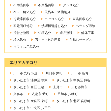
不用品回収
不用品買取
タンス処分
ベッド解体処分
風呂釜・浴槽処分
冷蔵庫回収処分
エアコン処分
家具回収処分
家電回収処分
洗濯機引越し処分
ベランダ掃除
片付け整理
仏壇処分
遺品整理
解体工事
植木処分
石・土・砂利回収
引越しサービス
オフィス用品処分
エリアカテゴリ
川口市 安行小山
川口市 栄町
川口市 新堀
さいたま市 浦和区 領家
さいたま市 中央区 鈴谷
さいたま市 西区 三橋
上尾市
ふじみ野市
久喜市
八潮市 茜町
草加市 八幡町
さいたま市 大宮区 東町
さいたま市 北区 宮原町
さいたま市 中央区 八王子