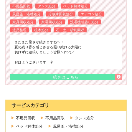
不用品回収
タンス処分
ベッド解体処分
風呂釜・浴槽処分
冷蔵庫回収処分
エアコン処分
家具回収処分
家電回収処分
洗濯機引越し処分
遺品整理
植木処分
石・土・砂利回収
まだまだ暑さが続きますね〜！
夏の残り香を感じさせる照り続ける太陽に
負けずに頑張りましょう皆様＼(^o^)／
おはようございます！☀️
続きはこちら
サービスカテゴリ
不用品回収
不用品買取
タンス処分
ベッド解体処分
風呂釜・浴槽処分