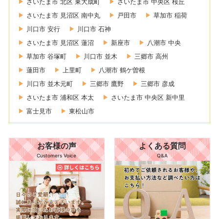
さいたま市 北区 東大成町
さいたま市 中央区 桜丘
さいたま市 見沼区 南中丸
戸田市
草加市 稲荷
川口市 安行
川口市 石神
さいたま市 見沼区 蓮沼
新座市
八潮市 中央
草加市 谷塚町
川口市 並木
三郷市 高州
蓮田市
上里町
八潮市 鶴ケ曽根
川口市 並木元町
三郷市 鷹野
三郷市 彦成
さいたま市 浦和区 本太
さいたま市 中央区 新中里
富士見市
東松山市
お客様の声
よくある質問
Customers Voice
Q&A