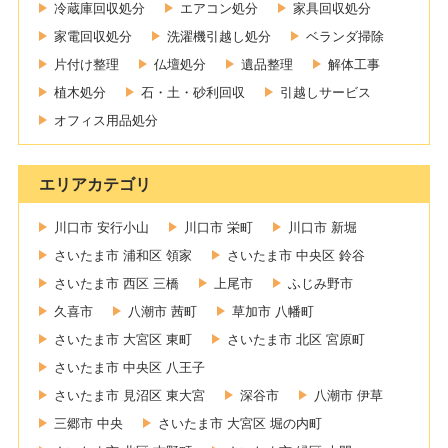
冷蔵庫回収処分
エアコン処分
家具回収処分
家電回収処分
洗濯機引越し処分
ベランダ掃除
片付け整理
仏壇処分
遺品整理
解体工事
植木処分
石・土・砂利回収
引越しサービス
オフィス用品処分
エリアカテゴリ
川口市 安行小山
川口市 栄町
川口市 新堀
さいたま市 浦和区 領家
さいたま市 中央区 鈴谷
さいたま市 西区 三橋
上尾市
ふじみ野市
久喜市
八潮市 茜町
草加市 八幡町
さいたま市 大宮区 東町
さいたま市 北区 宮原町
さいたま市 中央区 八王子
さいたま市 見沼区 東大宮
深谷市
八潮市 伊草
三郷市 中央
さいたま市 大宮区 堀の内町