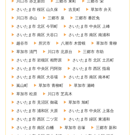
川口市 赤芝新田
三郷市 東町
三郷市 栄
さいたま市 桜区 山久保
吉見町
草加市 弁天
川口市 赤山
三郷市 泉
三郷市 番匠免
さいたま市 北区 今羽町
さいたま市 中央区 上峰
さいたま市 南区 大谷口
さいたま市 南区 南浦和
越谷市
所沢市
八潮市 木曽根
草加市 青柳
草加市 清門
川口市 北原台
三郷市 市助
さいたま市 岩槻区 相野原
さいたま市 北区 土呂町
さいたま市 中央区 円阿弥
さいたま市 西区 指扇
さいたま市 南区 大谷場
さいたま市 南区 南本町
嵐山町
草加市 青柳町
草加市 瀬崎
草加市 松原
川口市 芝高木
さいたま市 見沼区 御蔵
草加市 旭町
さいたま市 浦和区 大原
さいたま市 中央区 上落合
さいたま市 西区 二ツ宮
さいたま市 緑区 東浦和
さいたま市 南区 白幡
草加市 谷塚
三郷市 新和