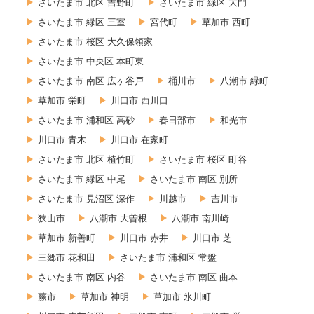
さいたま市 北区 吉野町
さいたま市 緑区 大門
さいたま市 緑区 三室
宮代町
草加市 西町
さいたま市 桜区 大久保領家
さいたま市 中央区 本町東
さいたま市 南区 広ヶ谷戸
桶川市
八潮市 緑町
草加市 栄町
川口市 西川口
さいたま市 浦和区 高砂
春日部市
和光市
川口市 青木
川口市 在家町
さいたま市 北区 植竹町
さいたま市 桜区 町谷
さいたま市 緑区 中尾
さいたま市 南区 別所
さいたま市 見沼区 深作
川越市
吉川市
狭山市
八潮市 大曽根
八潮市 南川崎
草加市 新善町
川口市 赤井
川口市 芝
三郷市 花和田
さいたま市 浦和区 常盤
さいたま市 南区 内谷
さいたま市 南区 曲本
蕨市
草加市 神明
草加市 氷川町