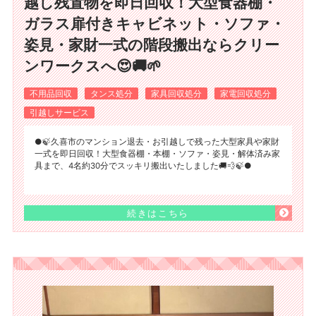
越し残置物を即日回収！大型食器棚・
ガラス扉付きキャビネット・ソファ・
姿見・家財一式の階段搬出ならクリー
ンワークスへ😍🚚🌱
不用品回収
タンス処分
家具回収処分
家電回収処分
引越しサービス
●🍃久喜市のマンション退去・お引越しで残った大型家具や家財
一式を即日回収！大型食器棚・本棚・ソファ・姿見・解体済み家
具まで、4名約30分でスッキリ搬出いたしました🚚💨🍃●
続きはこちら