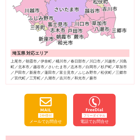
埼玉県 対応エリア
上尾市／朝霞市／伊奈町／桶川市／春日部市／川口市／川越市／川島
町／北本市／越谷市／さいたま市／志木市／白岡市／杉戸町／草加市
／戸田市／新座市／蓮田市／富士見市／ふじみ野市／松伏町／三郷市
／宮代町／三芳町／八潮市／吉川市／和光市／蕨市
24H受付
フリーダイヤル
メールでお問合せ
電話でお問合せ