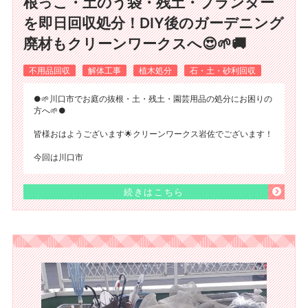
根っこ・土のう袋・残土・プランター
を即日回収処分！DIY後のガーデニング
廃材もクリーンワークスへ😍🌱🚚
不用品回収
解体工事
植木処分
石・土・砂利回収
●🌱川口市でお庭の抜根・土・残土・園芸用品の処分にお困りの
方へ🌱●
皆様おはようございます🌟クリーンワークス岩佐でございます！
今回は川口市
続きはこちら