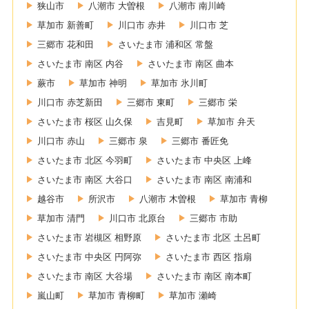
狭山市
八潮市 大曽根
八潮市 南川崎
草加市 新善町
川口市 赤井
川口市 芝
三郷市 花和田
さいたま市 浦和区 常盤
さいたま市 南区 内谷
さいたま市 南区 曲本
蕨市
草加市 神明
草加市 氷川町
川口市 赤芝新田
三郷市 東町
三郷市 栄
さいたま市 桜区 山久保
吉見町
草加市 弁天
川口市 赤山
三郷市 泉
三郷市 番匠免
さいたま市 北区 今羽町
さいたま市 中央区 上峰
さいたま市 南区 大谷口
さいたま市 南区 南浦和
越谷市
所沢市
八潮市 木曽根
草加市 青柳
草加市 清門
川口市 北原台
三郷市 市助
さいたま市 岩槻区 相野原
さいたま市 北区 土呂町
さいたま市 中央区 円阿弥
さいたま市 西区 指扇
さいたま市 南区 大谷場
さいたま市 南区 南本町
嵐山町
草加市 青柳町
草加市 瀬崎