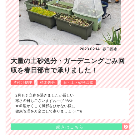
2023.02.14
春日部市
大量の土砂処分・ガーデニングごみ回
収を春日部市で承りました！
片付け整理
植木処分
石・土・砂利回収
2月も🌷立春を過ぎましたが厳しい
寒さの日もございますね～(;^_^A💦
🧣🧥暖かくして風邪をひかない様に
健康管理を万全にして参りましょう(^^)/
続きはこちら