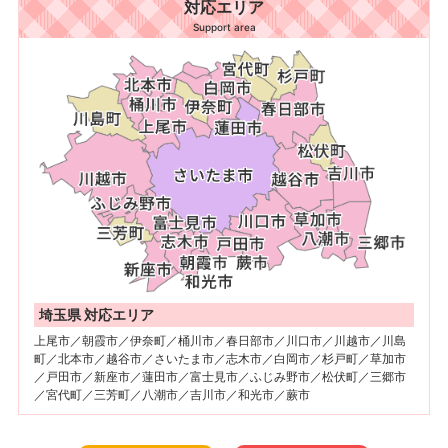
対応エリア
Support area
埼玉県 対応エリア
上尾市／朝霞市／伊奈町／桶川市／春日部市／川口市／川越市／川島
町／北本市／越谷市／さいたま市／志木市／白岡市／杉戸町／草加市
／戸田市／新座市／蓮田市／富士見市／ふじみ野市／松伏町／三郷市
／宮代町／三芳町／八潮市／吉川市／和光市／蕨市