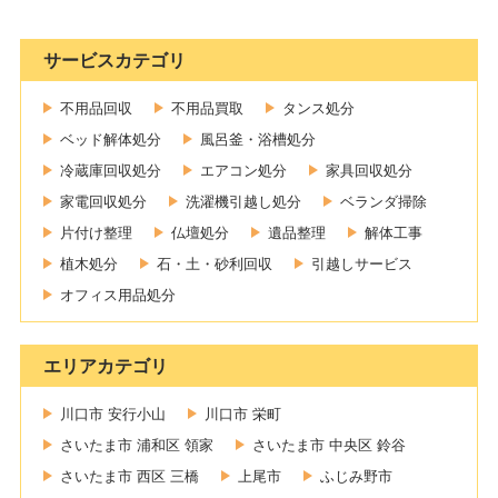
サービスカテゴリ
不用品回収
不用品買取
タンス処分
ベッド解体処分
風呂釜・浴槽処分
冷蔵庫回収処分
エアコン処分
家具回収処分
家電回収処分
洗濯機引越し処分
ベランダ掃除
片付け整理
仏壇処分
遺品整理
解体工事
植木処分
石・土・砂利回収
引越しサービス
オフィス用品処分
エリアカテゴリ
川口市 安行小山
川口市 栄町
さいたま市 浦和区 領家
さいたま市 中央区 鈴谷
さいたま市 西区 三橋
上尾市
ふじみ野市