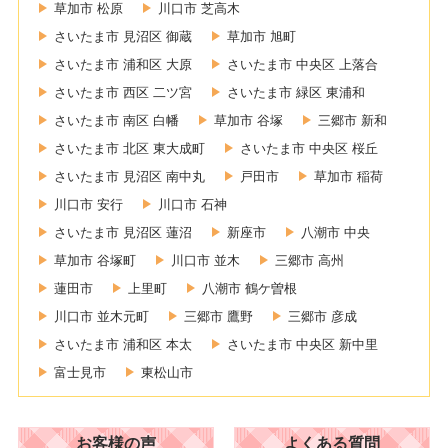
草加市 松原
川口市 芝高木
さいたま市 見沼区 御蔵
草加市 旭町
さいたま市 浦和区 大原
さいたま市 中央区 上落合
さいたま市 西区 二ツ宮
さいたま市 緑区 東浦和
さいたま市 南区 白幡
草加市 谷塚
三郷市 新和
さいたま市 北区 東大成町
さいたま市 中央区 桜丘
さいたま市 見沼区 南中丸
戸田市
草加市 稲荷
川口市 安行
川口市 石神
さいたま市 見沼区 蓮沼
新座市
八潮市 中央
草加市 谷塚町
川口市 並木
三郷市 高州
蓮田市
上里町
八潮市 鶴ケ曽根
川口市 並木元町
三郷市 鷹野
三郷市 彦成
さいたま市 浦和区 本太
さいたま市 中央区 新中里
富士見市
東松山市
お客様の声
よくある質問