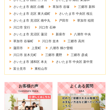
さいたま市 南区 白幡
草加市 谷塚
三郷市 新和
さいたま市 北区 東大成町
さいたま市 中央区 桜丘
さいたま市 見沼区 南中丸
戸田市
草加市 稲荷
川口市 安行
川口市 石神
さいたま市 見沼区 蓮沼
新座市
八潮市 中央
草加市 谷塚町
川口市 並木
三郷市 高州
蓮田市
上里町
八潮市 鶴ケ曽根
川口市 並木元町
三郷市 鷹野
三郷市 彦成
さいたま市 浦和区 本太
さいたま市 中央区 新中里
富士見市
東松山市
お客様の声
よくある質問
Customers Voice
Q&A