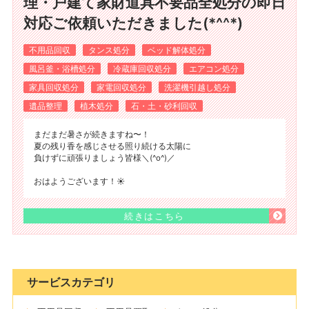
理・戸建て家財道具不要品全処分の即日
対応ご依頼いただきました(*^^*)
不用品回収
タンス処分
ベッド解体処分
風呂釜・浴槽処分
冷蔵庫回収処分
エアコン処分
家具回収処分
家電回収処分
洗濯機引越し処分
遺品整理
植木処分
石・土・砂利回収
まだまだ暑さが続きますね〜！
夏の残り香を感じさせる照り続ける太陽に
負けずに頑張りましょう皆様＼(^o^)／
おはようございます！☀️
続きはこちら
サービスカテゴリ