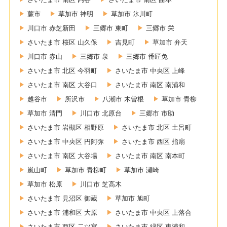
蕨市
草加市 神明
草加市 氷川町
川口市 赤芝新田
三郷市 東町
三郷市 栄
さいたま市 桜区 山久保
吉見町
草加市 弁天
川口市 赤山
三郷市 泉
三郷市 番匠免
さいたま市 北区 今羽町
さいたま市 中央区 上峰
さいたま市 南区 大谷口
さいたま市 南区 南浦和
越谷市
所沢市
八潮市 木曽根
草加市 青柳
草加市 清門
川口市 北原台
三郷市 市助
さいたま市 岩槻区 相野原
さいたま市 北区 土呂町
さいたま市 中央区 円阿弥
さいたま市 西区 指扇
さいたま市 南区 大谷場
さいたま市 南区 南本町
嵐山町
草加市 青柳町
草加市 瀬崎
草加市 松原
川口市 芝高木
さいたま市 見沼区 御蔵
草加市 旭町
さいたま市 浦和区 大原
さいたま市 中央区 上落合
さいたま市 西区 二ツ宮
さいたま市 緑区 東浦和