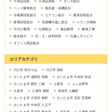
不用品回収
不用品買取
タンス処分
ベッド解体処分
風呂釜・浴槽処分
冷蔵庫回収処分
エアコン処分
家具回収処分
家電回収処分
洗濯機引越し処分
ベランダ掃除
片付け整理
仏壇処分
遺品整理
解体工事
植木処分
石・土・砂利回収
引越しサービス
オフィス用品処分
エリアカテゴリ
川口市 安行小山
川口市 栄町
さいたま市 浦和区 領家
さいたま市 中央区 鈴谷
さいたま市 西区 三橋
上尾市
ふじみ野市
久喜市
八潮市 茜町
草加市 八幡町
さいたま市 大宮区 東町
さいたま市 北区 宮原町
さいたま市 中央区 八王子
さいたま市 見沼区 東大宮
深谷市
八潮市 伊草