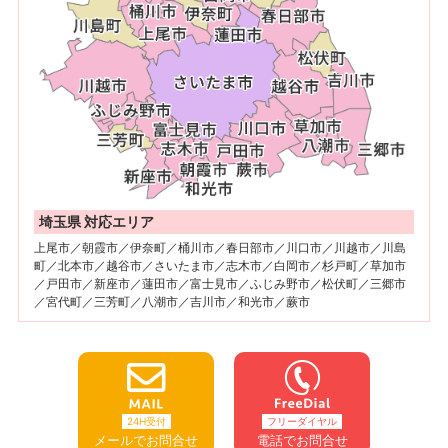
埼玉県 対応エリア
上尾市／朝霞市／伊奈町／桶川市／春日部市／川口市／川越市／川島
町／北本市／越谷市／さいたま市／志木市／白岡市／杉戸町／草加市
／戸田市／新座市／蓮田市／富士見市／ふじみ野市／松伏町／三郷市
／宮代町／三芳町／八潮市／吉川市／和光市／蕨市
24H受付
フリーダイヤル
メールでお問合せ
電話でお問合せ