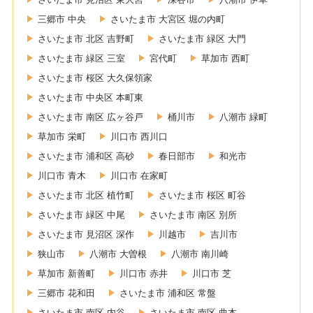
三郷市 中央
さいたま市 大宮区 堀の内町
さいたま市 北区 吉野町
さいたま市 緑区 大門
さいたま市 緑区 三室
宮代町
草加市 西町
さいたま市 桜区 大久保領家
さいたま市 中央区 本町東
さいたま市 南区 広ヶ谷戸
桶川市
八潮市 緑町
草加市 栄町
川口市 西川口
さいたま市 浦和区 高砂
春日部市
和光市
川口市 青木
川口市 在家町
さいたま市 北区 植竹町
さいたま市 桜区 町谷
さいたま市 緑区 中尾
さいたま市 南区 別所
さいたま市 見沼区 深作
川越市
吉川市
狭山市
八潮市 大曽根
八潮市 南川崎
草加市 新善町
川口市 赤井
川口市 芝
三郷市 花和田
さいたま市 浦和区 常盤
さいたま市 南区 内谷
さいたま市 南区 曲本