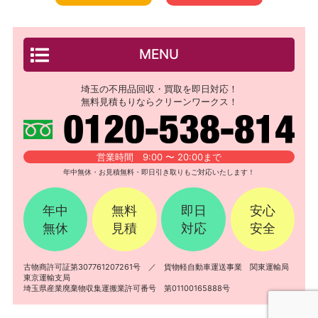
MENU
埼玉の不用品回収・買取を即日対応！
無料見積もりならクリーンワークス！
営業時間 9:00 〜 20:00まで
年中無休・お見積無料・即日引き取りもご対応いたします！
年中
無料
即日
安心
無休
見積
対応
安全
古物商許可証第307761207261号 ／ 貨物軽自動車運送事業 関東運輸局
東京運輸支局
埼玉県産業廃棄物収集運搬業許可番号 第01100165888号