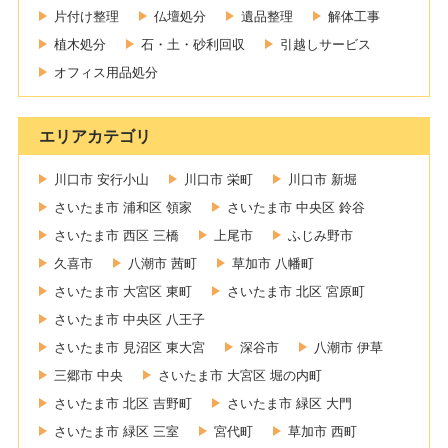
片付け整理
仏壇処分
遺品整理
解体工事
植木処分
石・土・砂利回収
引越しサービス
オフィス用品処分
エリアカテゴリ
川口市 安行小山
川口市 栄町
川口市 新堀
さいたま市 浦和区 領家
さいたま市 中央区 鈴谷
さいたま市 西区 三橋
上尾市
ふじみ野市
久喜市
八潮市 茜町
草加市 八幡町
さいたま市 大宮区 東町
さいたま市 北区 宮原町
さいたま市 中央区 八王子
さいたま市 見沼区 東大宮
深谷市
八潮市 伊草
三郷市 中央
さいたま市 大宮区 堀の内町
さいたま市 北区 吉野町
さいたま市 緑区 大門
さいたま市 緑区 三室
宮代町
草加市 西町