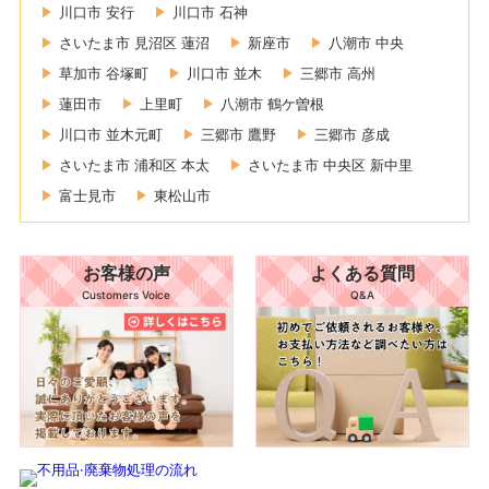
川口市 安行
川口市 石神
さいたま市 見沼区 蓮沼
新座市
八潮市 中央
草加市 谷塚町
川口市 並木
三郷市 高州
蓮田市
上里町
八潮市 鶴ケ曽根
川口市 並木元町
三郷市 鷹野
三郷市 彦成
さいたま市 浦和区 本太
さいたま市 中央区 新中里
富士見市
東松山市
お客様の声
よくある質問
Customers Voice
Q&A