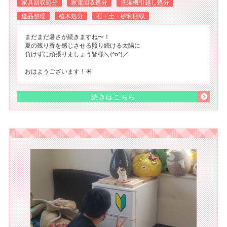
家具回収処分
家電回収処分
洗濯機引越し処分
遺品整理
植木処分
石・土・砂利回収
まだまだ暑さが続きますね〜！
夏の残り香を感じさせる照り続ける太陽に
負けずに頑張りましょう皆様＼(^o^)／
おはようございます！☀️
続きはこちら