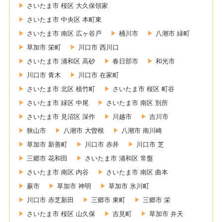
さいたま市 桜区 大久保領家
さいたま市 中央区 本町東
さいたま市 南区 広ヶ谷戸
桶川市
八潮市 緑町
草加市 栄町
川口市 西川口
さいたま市 浦和区 高砂
春日部市
和光市
川口市 青木
川口市 在家町
さいたま市 北区 植竹町
さいたま市 桜区 町谷
さいたま市 緑区 中尾
さいたま市 南区 別所
さいたま市 見沼区 深作
川越市
吉川市
狭山市
八潮市 大曽根
八潮市 南川崎
草加市 新善町
川口市 赤井
川口市 芝
三郷市 花和田
さいたま市 浦和区 常盤
さいたま市 南区 内谷
さいたま市 南区 曲本
蕨市
草加市 神明
草加市 氷川町
川口市 赤芝新田
三郷市 東町
三郷市 栄
さいたま市 桜区 山久保
吉見町
草加市 弁天