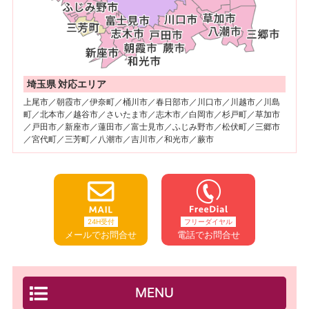
埼玉県 対応エリア
上尾市／朝霞市／伊奈町／桶川市／春日部市／川口市／川越市／川島
町／北本市／越谷市／さいたま市／志木市／白岡市／杉戸町／草加市
／戸田市／新座市／蓮田市／富士見市／ふじみ野市／松伏町／三郷市
／宮代町／三芳町／八潮市／吉川市／和光市／蕨市
24H受付
フリーダイヤル
メールでお問合せ
電話でお問合せ
MENU