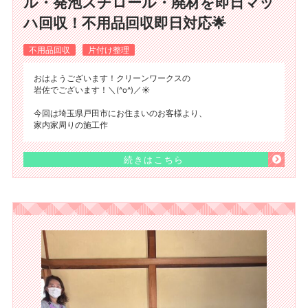
ル・発泡スチロール・廃材を即日マッ
ハ回収！不用品回収即日対応🌟
不用品回収
片付け整理
おはようございます！クリーンワークスの
岩佐でございます！＼(^o^)／☀️
​今回は埼玉県戸田市にお住まいのお客様より、
家内家周りの施工作
続きはこちら