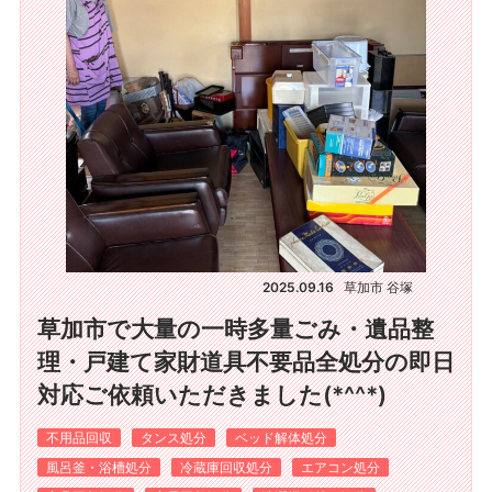
2025.09.16
草加市 谷塚
草加市で大量の一時多量ごみ・遺品整
理・戸建て家財道具不要品全処分の即日
対応ご依頼いただきました(*^^*)
不用品回収
タンス処分
ベッド解体処分
風呂釜・浴槽処分
冷蔵庫回収処分
エアコン処分