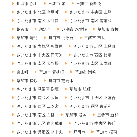
川口市 赤山
三郷市 泉
三郷市 番匠免
さいたま市 北区 今羽町
さいたま市 中央区 上峰
さいたま市 南区 大谷口
さいたま市 南区 南浦和
越谷市
所沢市
八潮市 木曽根
草加市 青柳
草加市 清門
川口市 北原台
三郷市 市助
さいたま市 岩槻区 相野原
さいたま市 北区 土呂町
さいたま市 中央区 円阿弥
さいたま市 西区 指扇
さいたま市 南区 大谷場
さいたま市 南区 南本町
嵐山町
草加市 青柳町
草加市 瀬崎
草加市 松原
川口市 芝高木
さいたま市 見沼区 御蔵
草加市 旭町
さいたま市 浦和区 大原
さいたま市 中央区 上落合
さいたま市 西区 二ツ宮
さいたま市 緑区 東浦和
さいたま市 南区 白幡
草加市 谷塚
三郷市 新和
さいたま市 北区 東大成町
さいたま市 中央区 桜丘
さいたま市 見沼区 南中丸
戸田市
草加市 稲荷