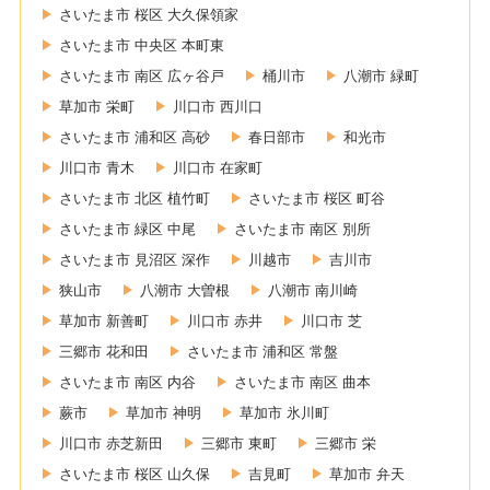
さいたま市 桜区 大久保領家
さいたま市 中央区 本町東
さいたま市 南区 広ヶ谷戸
桶川市
八潮市 緑町
草加市 栄町
川口市 西川口
さいたま市 浦和区 高砂
春日部市
和光市
川口市 青木
川口市 在家町
さいたま市 北区 植竹町
さいたま市 桜区 町谷
さいたま市 緑区 中尾
さいたま市 南区 別所
さいたま市 見沼区 深作
川越市
吉川市
狭山市
八潮市 大曽根
八潮市 南川崎
草加市 新善町
川口市 赤井
川口市 芝
三郷市 花和田
さいたま市 浦和区 常盤
さいたま市 南区 内谷
さいたま市 南区 曲本
蕨市
草加市 神明
草加市 氷川町
川口市 赤芝新田
三郷市 東町
三郷市 栄
さいたま市 桜区 山久保
吉見町
草加市 弁天