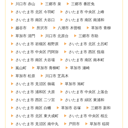
川口市 赤山
三郷市 泉
三郷市 番匠免
さいたま市 北区 今羽町
さいたま市 中央区 上峰
さいたま市 南区 大谷口
さいたま市 南区 南浦和
越谷市
所沢市
八潮市 木曽根
草加市 青柳
草加市 清門
川口市 北原台
三郷市 市助
さいたま市 岩槻区 相野原
さいたま市 北区 土呂町
さいたま市 中央区 円阿弥
さいたま市 西区 指扇
さいたま市 南区 大谷場
さいたま市 南区 南本町
嵐山町
草加市 青柳町
草加市 瀬崎
草加市 松原
川口市 芝高木
さいたま市 見沼区 御蔵
草加市 旭町
さいたま市 浦和区 大原
さいたま市 中央区 上落合
さいたま市 西区 二ツ宮
さいたま市 緑区 東浦和
さいたま市 南区 白幡
草加市 谷塚
三郷市 新和
さいたま市 北区 東大成町
さいたま市 中央区 桜丘
さいたま市 見沼区 南中丸
戸田市
草加市 稲荷