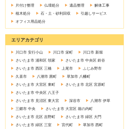
片付け整理
仏壇処分
遺品整理
解体工事
植木処分
石・土・砂利回収
引越しサービス
オフィス用品処分
エリアカテゴリ
川口市 安行小山
川口市 栄町
川口市 新堀
さいたま市 浦和区 領家
さいたま市 中央区 鈴谷
さいたま市 西区 三橋
上尾市
ふじみ野市
久喜市
八潮市 茜町
草加市 八幡町
さいたま市 大宮区 東町
さいたま市 北区 宮原町
さいたま市 中央区 八王子
さいたま市 見沼区 東大宮
深谷市
八潮市 伊草
三郷市 中央
さいたま市 大宮区 堀の内町
さいたま市 北区 吉野町
さいたま市 緑区 大門
さいたま市 緑区 三室
宮代町
草加市 西町