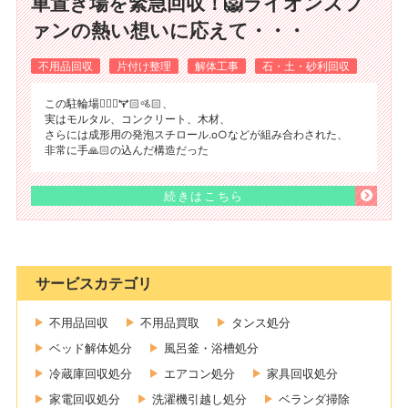
車置き場を緊急回収！🦁ライオンズフ
ァンの熱い想いに応えて・・・
不用品回収
片付け整理
解体工事
石・土・砂利回収
この駐輪場🚴🏻‍♀️🏋🏻🚵🏻、
実はモルタル、コンクリート、木材、
さらには成形用の発泡スチロール.o○などが組み合わされた、
非常に手🙏🏻の込んだ構造だった
続きはこちら
サービスカテゴリ
不用品回収
不用品買取
タンス処分
ベッド解体処分
風呂釜・浴槽処分
冷蔵庫回収処分
エアコン処分
家具回収処分
家電回収処分
洗濯機引越し処分
ベランダ掃除