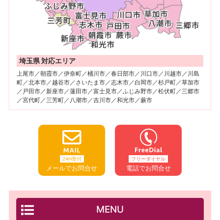
埼玉県 対応エリア
上尾市／朝霞市／伊奈町／桶川市／春日部市／川口市／川越市／川島
町／北本市／越谷市／さいたま市／志木市／白岡市／杉戸町／草加市
／戸田市／新座市／蓮田市／富士見市／ふじみ野市／松伏町／三郷市
／宮代町／三芳町／八潮市／吉川市／和光市／蕨市
24H受付
フリーダイヤル
メールでお問合せ
電話でお問合せ
MENU