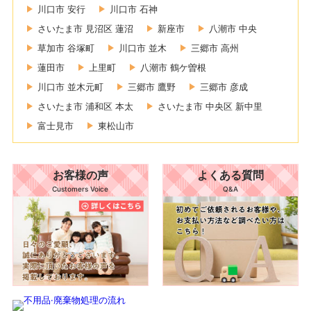
川口市 安行
川口市 石神
さいたま市 見沼区 蓮沼
新座市
八潮市 中央
草加市 谷塚町
川口市 並木
三郷市 高州
蓮田市
上里町
八潮市 鶴ケ曽根
川口市 並木元町
三郷市 鷹野
三郷市 彦成
さいたま市 浦和区 本太
さいたま市 中央区 新中里
富士見市
東松山市
お客様の声
よくある質問
Customers Voice
Q&A