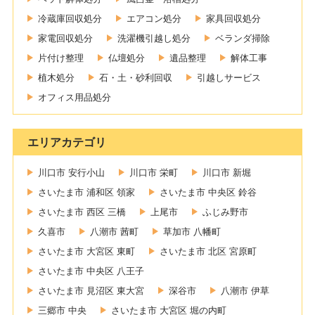
冷蔵庫回収処分
エアコン処分
家具回収処分
家電回収処分
洗濯機引越し処分
ベランダ掃除
片付け整理
仏壇処分
遺品整理
解体工事
植木処分
石・土・砂利回収
引越しサービス
オフィス用品処分
エリアカテゴリ
川口市 安行小山
川口市 栄町
川口市 新堀
さいたま市 浦和区 領家
さいたま市 中央区 鈴谷
さいたま市 西区 三橋
上尾市
ふじみ野市
久喜市
八潮市 茜町
草加市 八幡町
さいたま市 大宮区 東町
さいたま市 北区 宮原町
さいたま市 中央区 八王子
さいたま市 見沼区 東大宮
深谷市
八潮市 伊草
三郷市 中央
さいたま市 大宮区 堀の内町