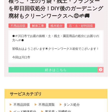
根っこ・土のう袋・残土・プランター
を即日回収処分！DIY後のガーデニング
廃材もクリーンワークスへ😍🌱🚚
不用品回収
解体工事
植木処分
石・土・砂利回収
●🌱川口市でお庭の抜根・土・残土・園芸用品の処分にお困りの
方へ🌱●
皆様おはようございます🌟クリーンワークス岩佐でございます！
今回は川口市
続きはこちら
サービスカテゴリ
不用品回収
不用品買取
タンス処分
ベッド解体処分
風呂釜・浴槽処分