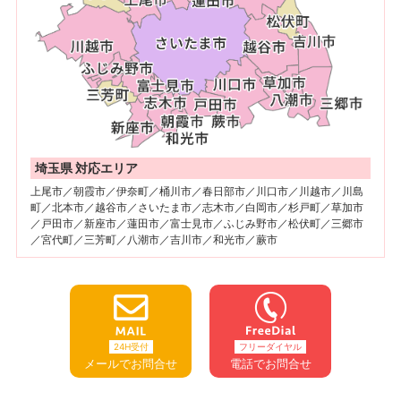
埼玉県 対応エリア
上尾市／朝霞市／伊奈町／桶川市／春日部市／川口市／川越市／川島
町／北本市／越谷市／さいたま市／志木市／白岡市／杉戸町／草加市
／戸田市／新座市／蓮田市／富士見市／ふじみ野市／松伏町／三郷市
／宮代町／三芳町／八潮市／吉川市／和光市／蕨市
24H受付
フリーダイヤル
メールでお問合せ
電話でお問合せ