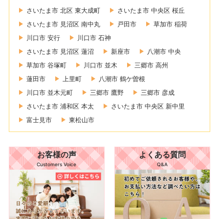
さいたま市 北区 東大成町
さいたま市 中央区 桜丘
さいたま市 見沼区 南中丸
戸田市
草加市 稲荷
川口市 安行
川口市 石神
さいたま市 見沼区 蓮沼
新座市
八潮市 中央
草加市 谷塚町
川口市 並木
三郷市 高州
蓮田市
上里町
八潮市 鶴ケ曽根
川口市 並木元町
三郷市 鷹野
三郷市 彦成
さいたま市 浦和区 本太
さいたま市 中央区 新中里
富士見市
東松山市
お客様の声
よくある質問
Customers Voice
Q&A