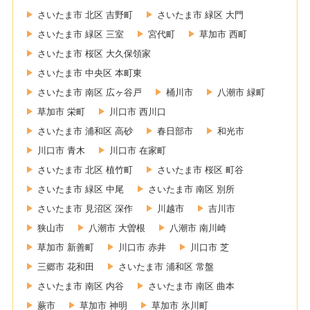
さいたま市 北区 吉野町
さいたま市 緑区 大門
さいたま市 緑区 三室
宮代町
草加市 西町
さいたま市 桜区 大久保領家
さいたま市 中央区 本町東
さいたま市 南区 広ヶ谷戸
桶川市
八潮市 緑町
草加市 栄町
川口市 西川口
さいたま市 浦和区 高砂
春日部市
和光市
川口市 青木
川口市 在家町
さいたま市 北区 植竹町
さいたま市 桜区 町谷
さいたま市 緑区 中尾
さいたま市 南区 別所
さいたま市 見沼区 深作
川越市
吉川市
狭山市
八潮市 大曽根
八潮市 南川崎
草加市 新善町
川口市 赤井
川口市 芝
三郷市 花和田
さいたま市 浦和区 常盤
さいたま市 南区 内谷
さいたま市 南区 曲本
蕨市
草加市 神明
草加市 氷川町