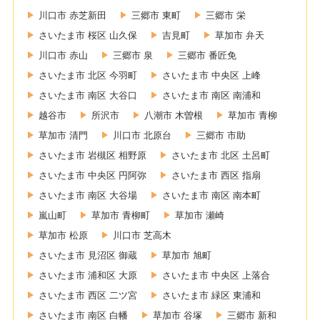
川口市 赤芝新田
三郷市 東町
三郷市 栄
さいたま市 桜区 山久保
吉見町
草加市 弁天
川口市 赤山
三郷市 泉
三郷市 番匠免
さいたま市 北区 今羽町
さいたま市 中央区 上峰
さいたま市 南区 大谷口
さいたま市 南区 南浦和
越谷市
所沢市
八潮市 木曽根
草加市 青柳
草加市 清門
川口市 北原台
三郷市 市助
さいたま市 岩槻区 相野原
さいたま市 北区 土呂町
さいたま市 中央区 円阿弥
さいたま市 西区 指扇
さいたま市 南区 大谷場
さいたま市 南区 南本町
嵐山町
草加市 青柳町
草加市 瀬崎
草加市 松原
川口市 芝高木
さいたま市 見沼区 御蔵
草加市 旭町
さいたま市 浦和区 大原
さいたま市 中央区 上落合
さいたま市 西区 二ツ宮
さいたま市 緑区 東浦和
さいたま市 南区 白幡
草加市 谷塚
三郷市 新和