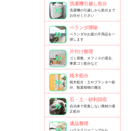
洗濯機引越し処分
洗濯機の引越しから処分まで
お任せください
ベランダ掃除
ベランダやお庭の不用品を一
掃します
片付け整理
ゴミ屋敷、オフィスの退去、
事業ゴミ処分など
植木処分
植木処分・土やプランター処
分、観葉植物の撤去
石・土・砂利回収
自治体で収集しない廃材の適
正処分
遺品整理
ハウスクリーニングから、