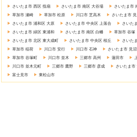
さいたま市 西区 指扇
さいたま市 南区 大谷場
さいたま市 
草加市 瀬崎
草加市 松原
川口市 芝高木
さいたま市 見
さいたま市 浦和区 大原
さいたま市 中央区 上落合
さいたま
さいたま市 緑区 東浦和
さいたま市 南区 白幡
草加市 谷塚
さいたま市 北区 東大成町
さいたま市 中央区 桜丘
さいたま
草加市 稲荷
川口市 安行
川口市 石神
さいたま市 見沼
草加市 谷塚町
川口市 並木
三郷市 高州
蓮田市
川口市 並木元町
三郷市 鷹野
三郷市 彦成
さいたま市 
富士見市
東松山市