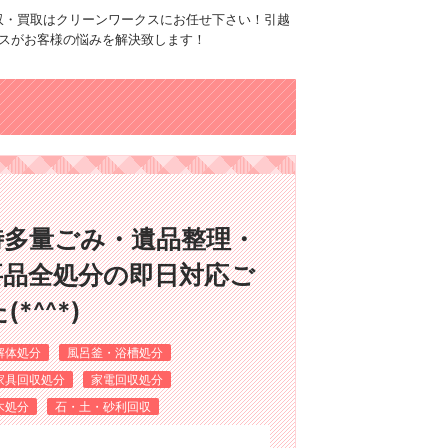
品回収・買取はクリーンワークスにお任せ下さい！引越
スがお客様の悩みを解決致します！
時多量ごみ・遺品整理・
要品全処分の即日対応ご
^^*)
解体処分
風呂釜・浴槽処分
家具回収処分
家電回収処分
木処分
石・土・砂利回収