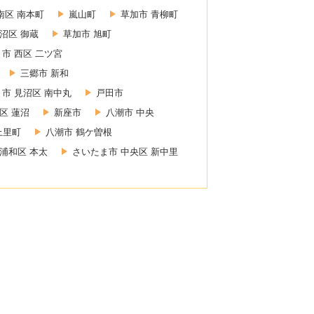
南区 南本町
嵐山町
草加市 青柳町
沼区 御蔵
草加市 旭町
市 西区 二ツ宮
三郷市 新和
市 見沼区 南中丸
戸田市
区 蓮沼
新座市
八潮市 中央
上里町
八潮市 鶴ケ曽根
浦和区 本太
さいたま市 中央区 新中里