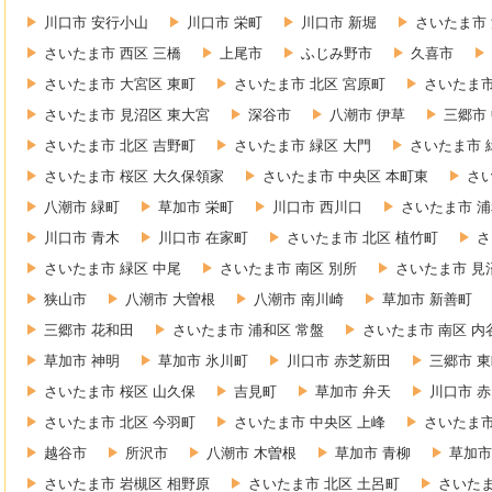
川口市 安行小山
川口市 栄町
川口市 新堀
さいたま市 
さいたま市 西区 三橋
上尾市
ふじみ野市
久喜市
さいたま市 大宮区 東町
さいたま市 北区 宮原町
さいたま市
さいたま市 見沼区 東大宮
深谷市
八潮市 伊草
三郷市
さいたま市 北区 吉野町
さいたま市 緑区 大門
さいたま市 
さいたま市 桜区 大久保領家
さいたま市 中央区 本町東
さ
八潮市 緑町
草加市 栄町
川口市 西川口
さいたま市 浦
川口市 青木
川口市 在家町
さいたま市 北区 植竹町
さ
さいたま市 緑区 中尾
さいたま市 南区 別所
さいたま市 見
狭山市
八潮市 大曽根
八潮市 南川崎
草加市 新善町
三郷市 花和田
さいたま市 浦和区 常盤
さいたま市 南区 内
草加市 神明
草加市 氷川町
川口市 赤芝新田
三郷市 
さいたま市 桜区 山久保
吉見町
草加市 弁天
川口市 
さいたま市 北区 今羽町
さいたま市 中央区 上峰
さいたま市
越谷市
所沢市
八潮市 木曽根
草加市 青柳
草加市
さいたま市 岩槻区 相野原
さいたま市 北区 土呂町
さいたま