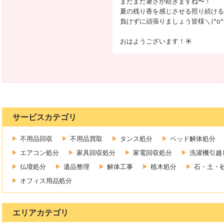
まだまだ暑さが続きますね〜！
夏の残り香を感じさせる照り続ける
負けずに頑張りましょう皆様＼(^o^
おはようございます！☀️
サービスカテゴリ
不用品回収
不用品買取
タンス処分
ベッド解体処分
エアコン処分
家具回収処分
家電回収処分
洗濯機引越
仏壇処分
遺品整理
解体工事
植木処分
石・土・
オフィス用品処分
エリアカテゴリ