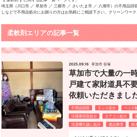
埼玉県（川口市 ／ 草加市 ／ 三郷市 ／ さいたま市 ／ 八潮市）の不用
しなどで不用品処分にお困りの方はお気軽にご相談下さい。クリーンワーク
柔軟剤エリアの記事一覧
2025.09.16
草加市 谷塚
草加市で大量の一
戸建て家財道具不
依頼いただきました(*
不用品回収
タンス処分
ベッド
冷蔵庫回収処分
エアコン処分
洗濯機引越し処分
遺品整理
植