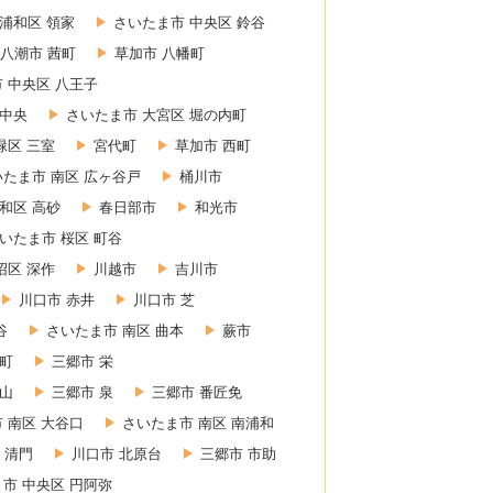
浦和区 領家
さいたま市 中央区 鈴谷
八潮市 茜町
草加市 八幡町
 中央区 八王子
 中央
さいたま市 大宮区 堀の内町
緑区 三室
宮代町
草加市 西町
いたま市 南区 広ヶ谷戸
桶川市
和区 高砂
春日部市
和光市
いたま市 桜区 町谷
沼区 深作
川越市
吉川市
川口市 赤井
川口市 芝
谷
さいたま市 南区 曲本
蕨市
東町
三郷市 栄
赤山
三郷市 泉
三郷市 番匠免
 南区 大谷口
さいたま市 南区 南浦和
 清門
川口市 北原台
三郷市 市助
市 中央区 円阿弥