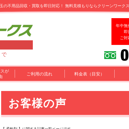
玉の不用品回収・買取を即日対応！
無料見積もりならクリーンワーク
年中無
即
ご対
まで
クスが
ご利用の流れ
料金表（目安）
由
お客様の声
【 柔軟剤 】に関する記事一覧ページです。