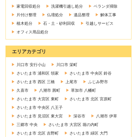
家電回収処分
洗濯機引越し処分
ベランダ掃除
片付け整理
仏壇処分
遺品整理
解体工事
植木処分
石・土・砂利回収
引越しサービス
オフィス用品処分
エリアカテゴリ
川口市 安行小山
川口市 栄町
さいたま市 浦和区 領家
さいたま市 中央区 鈴谷
さいたま市 西区 三橋
上尾市
ふじみ野市
久喜市
八潮市 茜町
草加市 八幡町
さいたま市 大宮区 東町
さいたま市 北区 宮原町
さいたま市 中央区 八王子
さいたま市 見沼区 東大宮
深谷市
八潮市 伊草
三郷市 中央
さいたま市 大宮区 堀の内町
さいたま市 北区 吉野町
さいたま市 緑区 大門