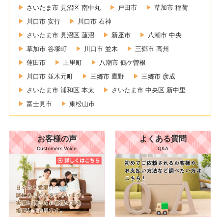
さいたま市 見沼区 南中丸
戸田市
草加市 稲荷
川口市 安行
川口市 石神
さいたま市 見沼区 蓮沼
新座市
八潮市 中央
草加市 谷塚町
川口市 並木
三郷市 高州
蓮田市
上里町
八潮市 鶴ケ曽根
川口市 並木元町
三郷市 鷹野
三郷市 彦成
さいたま市 浦和区 本太
さいたま市 中央区 新中里
富士見市
東松山市
お客様の声
よくある質問
Customers Voice
Q&A