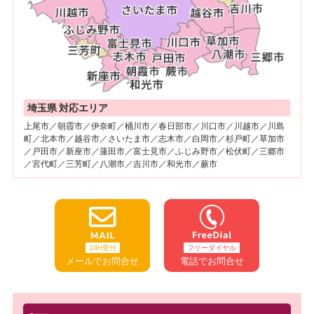
埼玉県 対応エリア
上尾市／朝霞市／伊奈町／桶川市／春日部市／川口市／川越市／川島
町／北本市／越谷市／さいたま市／志木市／白岡市／杉戸町／草加市
／戸田市／新座市／蓮田市／富士見市／ふじみ野市／松伏町／三郷市
／宮代町／三芳町／八潮市／吉川市／和光市／蕨市
24H受付
フリーダイヤル
メールでお問合せ
電話でお問合せ