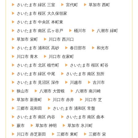
さいたま市 緑区 三室
宮代町
草加市 西町
さいたま市 桜区 大久保領家
さいたま市 中央区 本町東
さいたま市 南区 広ヶ谷戸
桶川市
八潮市 緑町
草加市 栄町
川口市 西川口
さいたま市 浦和区 高砂
春日部市
和光市
川口市 青木
川口市 在家町
さいたま市 北区 植竹町
さいたま市 桜区 町谷
さいたま市 緑区 中尾
さいたま市 南区 別所
さいたま市 見沼区 深作
川越市
吉川市
狭山市
八潮市 大曽根
八潮市 南川崎
草加市 新善町
川口市 赤井
川口市 芝
三郷市 花和田
さいたま市 浦和区 常盤
さいたま市 南区 内谷
さいたま市 南区 曲本
蕨市
草加市 神明
草加市 氷川町
川口市 赤芝新田
三郷市 東町
三郷市 栄