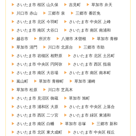
さいたま市 桜区 山久保
吉見町
草加市 弁天
川口市 赤山
三郷市 泉
三郷市 番匠免
さいたま市 北区 今羽町
さいたま市 中央区 上峰
さいたま市 南区 大谷口
さいたま市 南区 南浦和
越谷市
所沢市
八潮市 木曽根
草加市 青柳
草加市 清門
川口市 北原台
三郷市 市助
さいたま市 岩槻区 相野原
さいたま市 北区 土呂町
さいたま市 中央区 円阿弥
さいたま市 西区 指扇
さいたま市 南区 大谷場
さいたま市 南区 南本町
嵐山町
草加市 青柳町
草加市 瀬崎
草加市 松原
川口市 芝高木
さいたま市 見沼区 御蔵
草加市 旭町
さいたま市 浦和区 大原
さいたま市 中央区 上落合
さいたま市 西区 二ツ宮
さいたま市 緑区 東浦和
さいたま市 南区 白幡
草加市 谷塚
三郷市 新和
さいたま市 北区 東大成町
さいたま市 中央区 桜丘