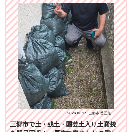
2026.06.17
三郷市 番匠免
三郷市で土・残土・園芸土入り土嚢袋