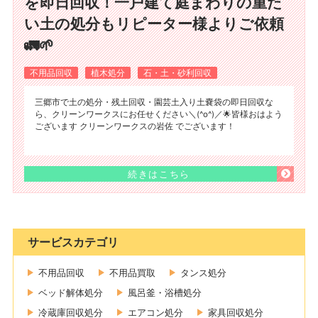
を即日回収！一戸建て庭まわりの重た
い土の処分もリピーター様よりご依頼
🚛🌱
不用品回収
植木処分
石・土・砂利回収
三郷市で土の処分・残土回収・園芸土入り土嚢袋の即日回収な
ら、クリーンワークスにお任せください＼(^o^)／🌟皆様おはよう
ございます クリーンワークスの岩佐 でございます！
続きはこちら
サービスカテゴリ
不用品回収
不用品買取
タンス処分
ベッド解体処分
風呂釜・浴槽処分
冷蔵庫回収処分
エアコン処分
家具回収処分