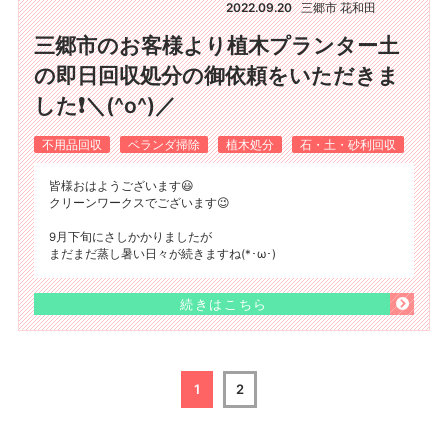
2022.09.20
三郷市 花和田
三郷市のお客様より植木プランター土
の即日回収処分の御依頼をいただきま
した❗＼(^o^)／
不用品回収
ベランダ掃除
植木処分
石・土・砂利回収
皆様おはようございます😃
クリーンワークスでございます😉
9月下旬にさしかかりましたが
まだまだ蒸し暑い日々が続きますね(*･ω･)
続きはこちら
1
2