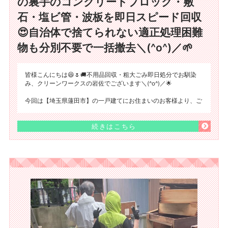
の裏手のコンクリートブロック・敷
石・塩ビ管・波板を即日スピード回収
😍自治体で捨てられない適正処理困難
物も分別不要で一括撤去＼(^o^)／🌱
皆様こんにちは😆🌷🚚不用品回収・粗大ごみ即日処分でお馴染
み、クリーンワークスの岩佐でございます＼(^o^)／🌟
今回は【埼玉県蓮田市】の一戸建てにお住まいのお客様より、ご
続きはこちら