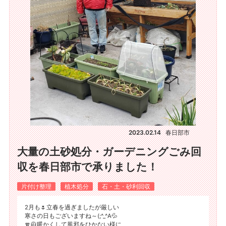
2023.02.14
春日部市
大量の土砂処分・ガーデニングごみ回
収を春日部市で承りました！
片付け整理
植木処分
石・土・砂利回収
2月も🌷立春を過ぎましたが厳しい
寒さの日もございますね～(;^_^A💦
🧣🧥暖かくして風邪をひかない様に