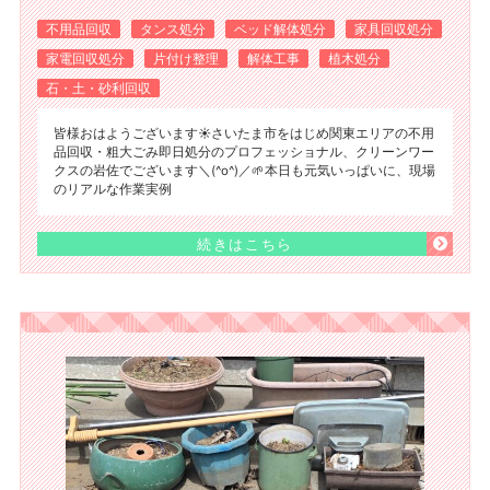
不用品回収
タンス処分
ベッド解体処分
家具回収処分
家電回収処分
片付け整理
解体工事
植木処分
石・土・砂利回収
皆様おはようございます☀️さいたま市をはじめ関東エリアの不用
品回収・粗大ごみ即日処分のプロフェッショナル、クリーンワー
クスの岩佐でございます＼(^o^)／🌱本日も元気いっぱいに、現場
のリアルな作業実例
続きはこちら