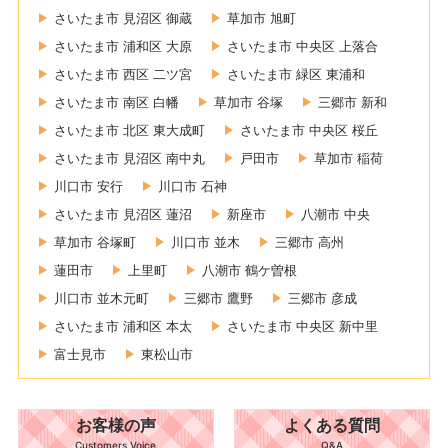
さいたま市 見沼区 御蔵
草加市 旭町
さいたま市 浦和区 大原
さいたま市 中央区 上落合
さいたま市 西区 二ツ宮
さいたま市 緑区 東浦和
さいたま市 南区 白幡
草加市 谷塚
三郷市 新和
さいたま市 北区 東大成町
さいたま市 中央区 桜丘
さいたま市 見沼区 南中丸
戸田市
草加市 稲荷
川口市 安行
川口市 石神
さいたま市 見沼区 蓮沼
新座市
八潮市 中央
草加市 谷塚町
川口市 並木
三郷市 高州
蓮田市
上里町
八潮市 鶴ケ曽根
川口市 並木元町
三郷市 鷹野
三郷市 彦成
さいたま市 浦和区 本太
さいたま市 中央区 新中里
富士見市
東松山市
お客様の声
よくある質問
Customers Voice
Q&A