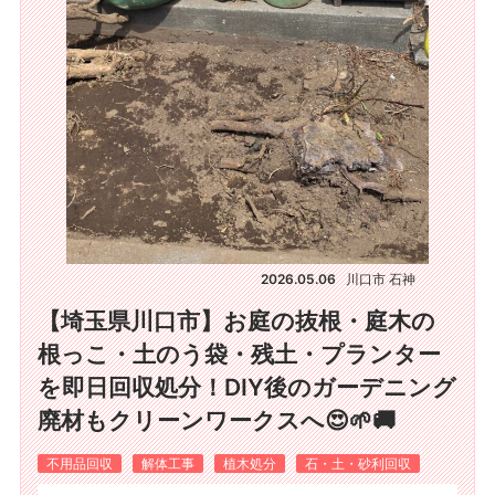
2026.05.06
川口市 石神
【埼玉県川口市】お庭の抜根・庭木の
根っこ・土のう袋・残土・プランター
を即日回収処分！DIY後のガーデニング
廃材もクリーンワークスへ😍🌱🚚
不用品回収
解体工事
植木処分
石・土・砂利回収