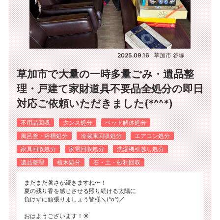
2025.09.16
草加市 谷塚
草加市で大量の一時多量ごみ・遺品整
理・戸建て家財道具不要品全処分の即日
対応ご依頼いただきました(*^^*)
不用品回収
タンス処分
ベッド解体処分
風呂釜・浴槽処分
冷蔵庫回収処分
エアコン処分
家具回収処分
家電回収処分
洗濯機引越し処分
遺品整理
植木処分
石・土・砂利回収
まだまだ暑さが続きますね〜！
夏の残り香を感じさせる照り続ける太陽に
負けずに頑張りましょう皆様＼(^o^)／
おはようございます！☀️