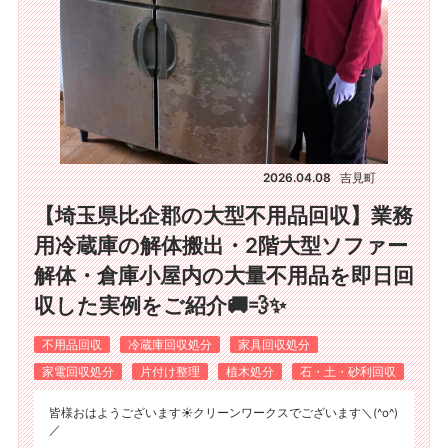
2026.04.08
吉見町
【埼玉県比企郡の大型不用品回収】業務
用冷蔵庫の解体搬出・2階大型ソファー
解体・倉庫小屋内の大量不用品を即日回
収した実例をご紹介🚚💨✨
不用品回収
冷蔵庫回収処分
家具回収処分
家電回収処分
片付け整理
植木処分
石・土・砂利回収
皆様おはようございます☀️クリーンワークスでございます＼(^o^)
／