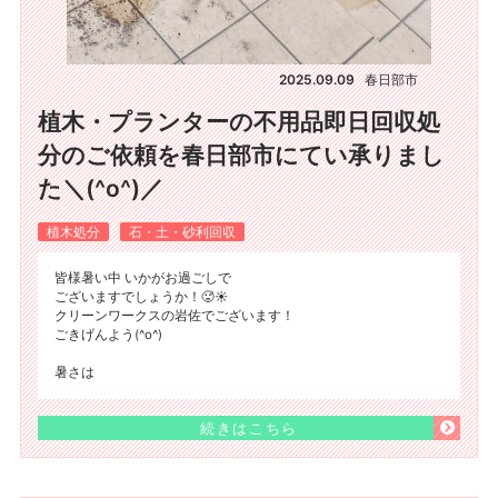
2025.09.09
春日部市
植木・プランターの不用品即日回収処
分のご依頼を春日部市にてい承りまし
た＼(^o^)／
植木処分
石・土・砂利回収
皆様暑い中 いかがお過ごしで
ございますでしょうか！🥵☀️
クリーンワークスの岩佐でございます！
ごきげんよう(^o^)
暑さは
続きはこちら