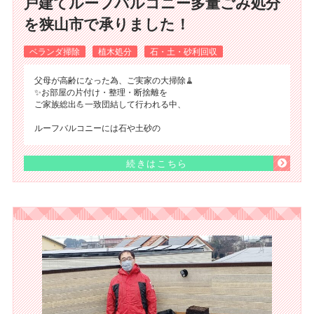
戸建てルーフバルコニー多量ごみ処分
を狭山市で承りました！
ベランダ掃除
植木処分
石・土・砂利回収
父母が高齢になった為、ご実家の大掃除🧹
✨お部屋の片付け・整理・断捨離を
ご家族総出💪一致団結して行われる中、
ルーフバルコニーには石や土砂の
続きはこちら