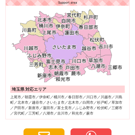
Support area
埼玉県 対応エリア
上尾市／朝霞市／伊奈町／桶川市／春日部市／川口市／川越市／川島
町／北本市／越谷市／さいたま市／志木市／白岡市／杉戸町／草加市
／戸田市／新座市／蓮田市／富士見市／ふじみ野市／松伏町／三郷市
／宮代町／三芳町／八潮市／吉川市／和光市／蕨市