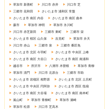
草加市 新善町
川口市 赤井
川口市 芝
三郷市 花和田
さいたま市 浦和区 常盤
さいたま市 南区 内谷
さいたま市 南区 曲本
蕨市
草加市 神明
草加市 氷川町
川口市 赤芝新田
三郷市 東町
三郷市 栄
さいたま市 桜区 山久保
吉見町
草加市 弁天
川口市 赤山
三郷市 泉
三郷市 番匠免
さいたま市 北区 今羽町
さいたま市 中央区 上峰
さいたま市 南区 大谷口
さいたま市 南区 南浦和
越谷市
所沢市
八潮市 木曽根
草加市 青柳
草加市 清門
川口市 北原台
三郷市 市助
さいたま市 岩槻区 相野原
さいたま市 北区 土呂町
さいたま市 中央区 円阿弥
さいたま市 西区 指扇
さいたま市 南区 大谷場
さいたま市 南区 南本町
嵐山町
草加市 青柳町
草加市 瀬崎
草加市 松原
川口市 芝高木