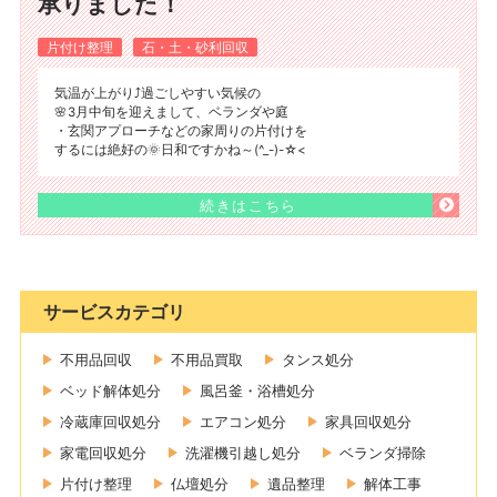
承りました！
片付け整理
石・土・砂利回収
気温が上がり⤴過ごしやすい気候の
🌸3月中旬を迎えまして、ベランダや庭
・玄関アプローチなどの家周りの片付けを
するには絶好の🌞日和ですかね～(^_-)-☆<
続きはこちら
サービスカテゴリ
不用品回収
不用品買取
タンス処分
ベッド解体処分
風呂釜・浴槽処分
冷蔵庫回収処分
エアコン処分
家具回収処分
家電回収処分
洗濯機引越し処分
ベランダ掃除
片付け整理
仏壇処分
遺品整理
解体工事