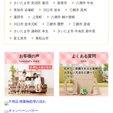
さいたま市 見沼区 蓮沼
新座市
八潮市 中央
草加市 谷塚町
川口市 並木
三郷市 高州
蓮田市
上里町
八潮市 鶴ケ曽根
川口市 並木元町
三郷市 鷹野
三郷市 彦成
さいたま市 浦和区 本太
さいたま市 中央区 新中里
富士見市
東松山市
お客様の声
よくある質問
Customers Voice
Q&A