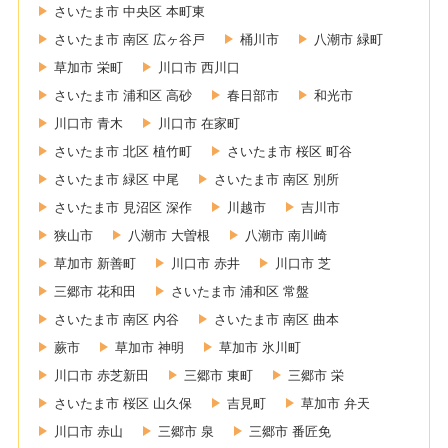
さいたま市 中央区 本町東
さいたま市 南区 広ヶ谷戸
桶川市
八潮市 緑町
草加市 栄町
川口市 西川口
さいたま市 浦和区 高砂
春日部市
和光市
川口市 青木
川口市 在家町
さいたま市 北区 植竹町
さいたま市 桜区 町谷
さいたま市 緑区 中尾
さいたま市 南区 別所
さいたま市 見沼区 深作
川越市
吉川市
狭山市
八潮市 大曽根
八潮市 南川崎
草加市 新善町
川口市 赤井
川口市 芝
三郷市 花和田
さいたま市 浦和区 常盤
さいたま市 南区 内谷
さいたま市 南区 曲本
蕨市
草加市 神明
草加市 氷川町
川口市 赤芝新田
三郷市 東町
三郷市 栄
さいたま市 桜区 山久保
吉見町
草加市 弁天
川口市 赤山
三郷市 泉
三郷市 番匠免