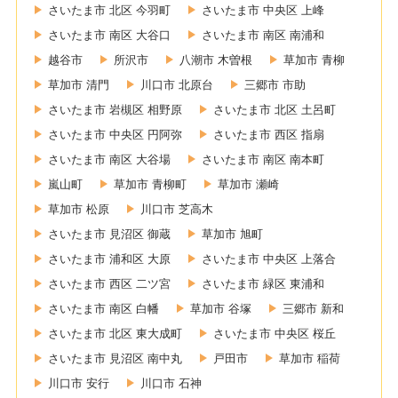
さいたま市 北区 今羽町
さいたま市 中央区 上峰
さいたま市 南区 大谷口
さいたま市 南区 南浦和
越谷市
所沢市
八潮市 木曽根
草加市 青柳
草加市 清門
川口市 北原台
三郷市 市助
さいたま市 岩槻区 相野原
さいたま市 北区 土呂町
さいたま市 中央区 円阿弥
さいたま市 西区 指扇
さいたま市 南区 大谷場
さいたま市 南区 南本町
嵐山町
草加市 青柳町
草加市 瀬崎
草加市 松原
川口市 芝高木
さいたま市 見沼区 御蔵
草加市 旭町
さいたま市 浦和区 大原
さいたま市 中央区 上落合
さいたま市 西区 二ツ宮
さいたま市 緑区 東浦和
さいたま市 南区 白幡
草加市 谷塚
三郷市 新和
さいたま市 北区 東大成町
さいたま市 中央区 桜丘
さいたま市 見沼区 南中丸
戸田市
草加市 稲荷
川口市 安行
川口市 石神