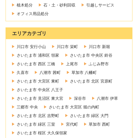
植木処分
石・土・砂利回収
引越しサービス
オフィス用品処分
エリアカテゴリ
川口市 安行小山
川口市 栄町
川口市 新堀
さいたま市 浦和区 領家
さいたま市 中央区 鈴谷
さいたま市 西区 三橋
上尾市
ふじみ野市
久喜市
八潮市 茜町
草加市 八幡町
さいたま市 大宮区 東町
さいたま市 北区 宮原町
さいたま市 中央区 八王子
さいたま市 見沼区 東大宮
深谷市
八潮市 伊草
三郷市 中央
さいたま市 大宮区 堀の内町
さいたま市 北区 吉野町
さいたま市 緑区 大門
さいたま市 緑区 三室
宮代町
草加市 西町
さいたま市 桜区 大久保領家