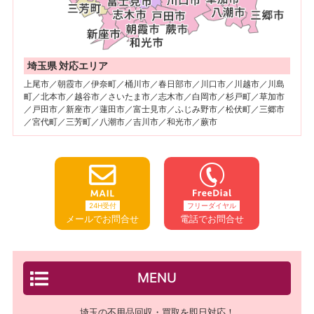
埼玉県 対応エリア
上尾市／朝霞市／伊奈町／桶川市／春日部市／川口市／川越市／川島
町／北本市／越谷市／さいたま市／志木市／白岡市／杉戸町／草加市
／戸田市／新座市／蓮田市／富士見市／ふじみ野市／松伏町／三郷市
／宮代町／三芳町／八潮市／吉川市／和光市／蕨市
24H受付
フリーダイヤル
メールでお問合せ
電話でお問合せ
MENU
埼玉の不用品回収・買取を即日対応！