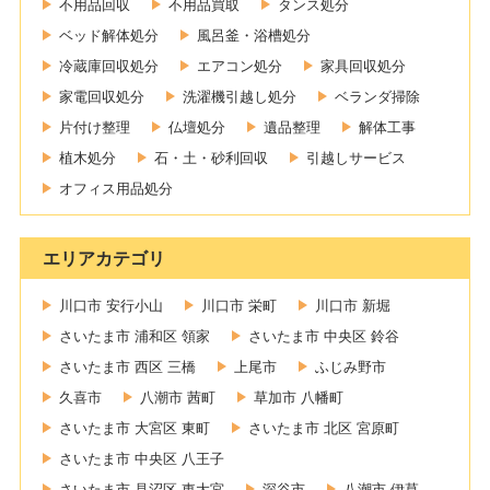
不用品回収
不用品買取
タンス処分
ベッド解体処分
風呂釜・浴槽処分
冷蔵庫回収処分
エアコン処分
家具回収処分
家電回収処分
洗濯機引越し処分
ベランダ掃除
片付け整理
仏壇処分
遺品整理
解体工事
植木処分
石・土・砂利回収
引越しサービス
オフィス用品処分
エリアカテゴリ
川口市 安行小山
川口市 栄町
川口市 新堀
さいたま市 浦和区 領家
さいたま市 中央区 鈴谷
さいたま市 西区 三橋
上尾市
ふじみ野市
久喜市
八潮市 茜町
草加市 八幡町
さいたま市 大宮区 東町
さいたま市 北区 宮原町
さいたま市 中央区 八王子
さいたま市 見沼区 東大宮
深谷市
八潮市 伊草