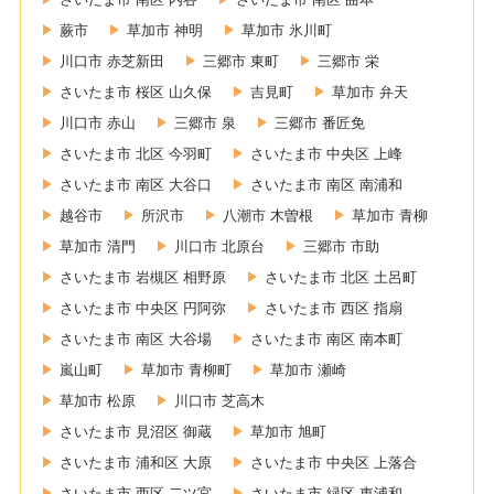
蕨市
草加市 神明
草加市 氷川町
川口市 赤芝新田
三郷市 東町
三郷市 栄
さいたま市 桜区 山久保
吉見町
草加市 弁天
川口市 赤山
三郷市 泉
三郷市 番匠免
さいたま市 北区 今羽町
さいたま市 中央区 上峰
さいたま市 南区 大谷口
さいたま市 南区 南浦和
越谷市
所沢市
八潮市 木曽根
草加市 青柳
草加市 清門
川口市 北原台
三郷市 市助
さいたま市 岩槻区 相野原
さいたま市 北区 土呂町
さいたま市 中央区 円阿弥
さいたま市 西区 指扇
さいたま市 南区 大谷場
さいたま市 南区 南本町
嵐山町
草加市 青柳町
草加市 瀬崎
草加市 松原
川口市 芝高木
さいたま市 見沼区 御蔵
草加市 旭町
さいたま市 浦和区 大原
さいたま市 中央区 上落合
さいたま市 西区 二ツ宮
さいたま市 緑区 東浦和