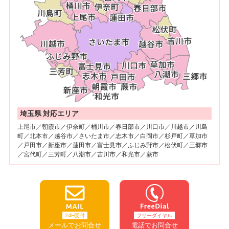
埼玉県 対応エリア
上尾市／朝霞市／伊奈町／桶川市／春日部市／川口市／川越市／川島
町／北本市／越谷市／さいたま市／志木市／白岡市／杉戸町／草加市
／戸田市／新座市／蓮田市／富士見市／ふじみ野市／松伏町／三郷市
／宮代町／三芳町／八潮市／吉川市／和光市／蕨市
24H受付
フリーダイヤル
メールでお問合せ
電話でお問合せ