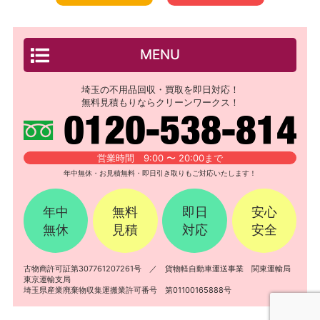
MENU
埼玉の不用品回収・買取を即日対応！
無料見積もりならクリーンワークス！
営業時間 9:00 〜 20:00まで
年中無休・お見積無料・即日引き取りもご対応いたします！
年中
無料
即日
安心
無休
見積
対応
安全
古物商許可証第307761207261号 ／ 貨物軽自動車運送事業 関東運輸局
東京運輸支局
埼玉県産業廃棄物収集運搬業許可番号 第01100165888号