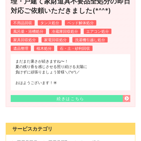
理・戸建て家財道具不要品全処分の即日
対応ご依頼いただきました(*^^*)
不用品回収
タンス処分
ベッド解体処分
風呂釜・浴槽処分
冷蔵庫回収処分
エアコン処分
家具回収処分
家電回収処分
洗濯機引越し処分
遺品整理
植木処分
石・土・砂利回収
まだまだ暑さが続きますね〜！
夏の残り香を感じさせる照り続ける太陽に
負けずに頑張りましょう皆様＼(^o^)／
おはようございます！☀️
続きはこちら
サービスカテゴリ