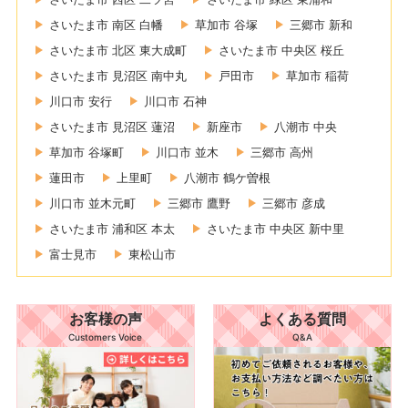
さいたま市 南区 白幡
草加市 谷塚
三郷市 新和
さいたま市 北区 東大成町
さいたま市 中央区 桜丘
さいたま市 見沼区 南中丸
戸田市
草加市 稲荷
川口市 安行
川口市 石神
さいたま市 見沼区 蓮沼
新座市
八潮市 中央
草加市 谷塚町
川口市 並木
三郷市 高州
蓮田市
上里町
八潮市 鶴ケ曽根
川口市 並木元町
三郷市 鷹野
三郷市 彦成
さいたま市 浦和区 本太
さいたま市 中央区 新中里
富士見市
東松山市
お客様の声
よくある質問
Customers Voice
Q&A