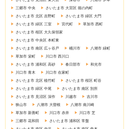
三郷市 中央
さいたま市 大宮区 堀の内町
さいたま市 北区 吉野町
さいたま市 緑区 大門
さいたま市 緑区 三室
宮代町
草加市 西町
さいたま市 桜区 大久保領家
さいたま市 中央区 本町東
さいたま市 南区 広ヶ谷戸
桶川市
八潮市 緑町
草加市 栄町
川口市 西川口
さいたま市 浦和区 高砂
春日部市
和光市
川口市 青木
川口市 在家町
さいたま市 北区 植竹町
さいたま市 桜区 町谷
さいたま市 緑区 中尾
さいたま市 南区 別所
さいたま市 見沼区 深作
川越市
吉川市
狭山市
八潮市 大曽根
八潮市 南川崎
草加市 新善町
川口市 赤井
川口市 芝
三郷市 花和田
さいたま市 浦和区 常盤
さいたま市 南区 内谷
さいたま市 南区 曲本