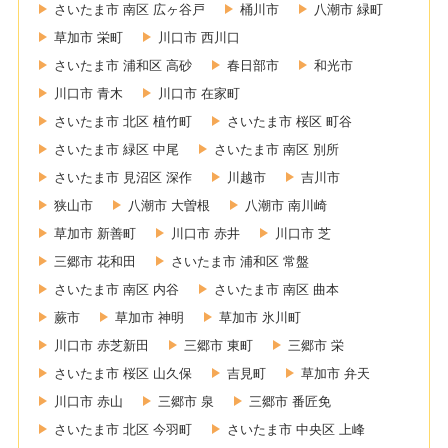
さいたま市 南区 広ヶ谷戸
桶川市
八潮市 緑町
草加市 栄町
川口市 西川口
さいたま市 浦和区 高砂
春日部市
和光市
川口市 青木
川口市 在家町
さいたま市 北区 植竹町
さいたま市 桜区 町谷
さいたま市 緑区 中尾
さいたま市 南区 別所
さいたま市 見沼区 深作
川越市
吉川市
狭山市
八潮市 大曽根
八潮市 南川崎
草加市 新善町
川口市 赤井
川口市 芝
三郷市 花和田
さいたま市 浦和区 常盤
さいたま市 南区 内谷
さいたま市 南区 曲本
蕨市
草加市 神明
草加市 氷川町
川口市 赤芝新田
三郷市 東町
三郷市 栄
さいたま市 桜区 山久保
吉見町
草加市 弁天
川口市 赤山
三郷市 泉
三郷市 番匠免
さいたま市 北区 今羽町
さいたま市 中央区 上峰