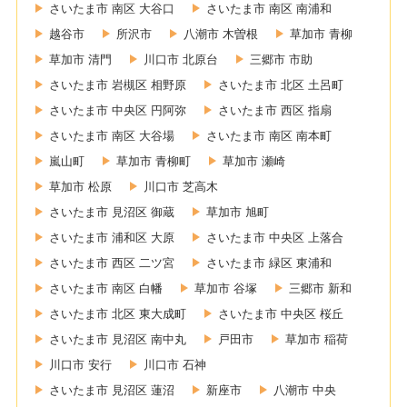
さいたま市 南区 大谷口
さいたま市 南区 南浦和
越谷市
所沢市
八潮市 木曽根
草加市 青柳
草加市 清門
川口市 北原台
三郷市 市助
さいたま市 岩槻区 相野原
さいたま市 北区 土呂町
さいたま市 中央区 円阿弥
さいたま市 西区 指扇
さいたま市 南区 大谷場
さいたま市 南区 南本町
嵐山町
草加市 青柳町
草加市 瀬崎
草加市 松原
川口市 芝高木
さいたま市 見沼区 御蔵
草加市 旭町
さいたま市 浦和区 大原
さいたま市 中央区 上落合
さいたま市 西区 二ツ宮
さいたま市 緑区 東浦和
さいたま市 南区 白幡
草加市 谷塚
三郷市 新和
さいたま市 北区 東大成町
さいたま市 中央区 桜丘
さいたま市 見沼区 南中丸
戸田市
草加市 稲荷
川口市 安行
川口市 石神
さいたま市 見沼区 蓮沼
新座市
八潮市 中央