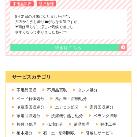
不用品回収
遺品整理
5月31日の月末になりました(*^^)v
夕方から少し曇り☁がちな天気ですが、
☔雨は降らず、涼しい気候で過ごし
やすくなって参りましたね~(^^♪
続きはこちら
サービスカテゴリ
不用品回収
不用品買取
タンス処分
ベッド解体処分
風呂釜・浴槽処分
冷蔵庫回収処分
エアコン処分
家具回収処分
家電回収処分
洗濯機引越し処分
ベランダ掃除
片付け整理
仏壇処分
遺品整理
解体工事
植木処分
石・土・砂利回収
引越しサービス