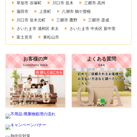
草加市 谷塚町
川口市 並木
三郷市 高州
蓮田市
上里町
八潮市 鶴ケ曽根
川口市 並木元町
三郷市 鷹野
三郷市 彦成
さいたま市 浦和区 本太
さいたま市 中央区 新中里
富士見市
東松山市
お客様の声
よくある質問
Customers Voice
Q&A