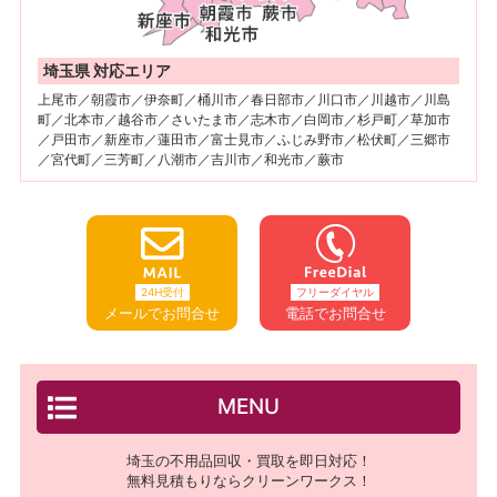
埼玉県 対応エリア
上尾市／朝霞市／伊奈町／桶川市／春日部市／川口市／川越市／川島
町／北本市／越谷市／さいたま市／志木市／白岡市／杉戸町／草加市
／戸田市／新座市／蓮田市／富士見市／ふじみ野市／松伏町／三郷市
／宮代町／三芳町／八潮市／吉川市／和光市／蕨市
24H受付
フリーダイヤル
メールでお問合せ
電話でお問合せ
MENU
埼玉の不用品回収・買取を即日対応！
無料見積もりならクリーンワークス！