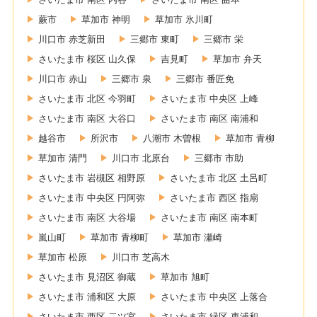
蕨市
草加市 神明
草加市 氷川町
川口市 赤芝新田
三郷市 東町
三郷市 栄
さいたま市 桜区 山久保
吉見町
草加市 弁天
川口市 赤山
三郷市 泉
三郷市 番匠免
さいたま市 北区 今羽町
さいたま市 中央区 上峰
さいたま市 南区 大谷口
さいたま市 南区 南浦和
越谷市
所沢市
八潮市 木曽根
草加市 青柳
草加市 清門
川口市 北原台
三郷市 市助
さいたま市 岩槻区 相野原
さいたま市 北区 土呂町
さいたま市 中央区 円阿弥
さいたま市 西区 指扇
さいたま市 南区 大谷場
さいたま市 南区 南本町
嵐山町
草加市 青柳町
草加市 瀬崎
草加市 松原
川口市 芝高木
さいたま市 見沼区 御蔵
草加市 旭町
さいたま市 浦和区 大原
さいたま市 中央区 上落合
さいたま市 西区 二ツ宮
さいたま市 緑区 東浦和