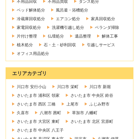
不用品回収
不用品買取
タンス処分
ベッド解体処分
風呂釜・浴槽処分
冷蔵庫回収処分
エアコン処分
家具回収処分
家電回収処分
洗濯機引越し処分
ベランダ掃除
片付け整理
仏壇処分
遺品整理
解体工事
植木処分
石・土・砂利回収
引越しサービス
オフィス用品処分
エリアカテゴリ
川口市 安行小山
川口市 栄町
川口市 新堀
さいたま市 浦和区 領家
さいたま市 中央区 鈴谷
さいたま市 西区 三橋
上尾市
ふじみ野市
久喜市
八潮市 茜町
草加市 八幡町
さいたま市 大宮区 東町
さいたま市 北区 宮原町
さいたま市 中央区 八王子
さいたま市 見沼区 東大宮
深谷市
八潮市 伊草