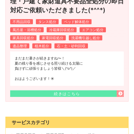
理・戸建て家財道具不要品全処分の即日
対応ご依頼いただきました(*^^*)
不用品回収
タンス処分
ベッド解体処分
風呂釜・浴槽処分
冷蔵庫回収処分
エアコン処分
家具回収処分
家電回収処分
洗濯機引越し処分
遺品整理
植木処分
石・土・砂利回収
まだまだ暑さが続きますね〜！
夏の残り香を感じさせる照り続ける太陽に
負けずに頑張りましょう皆様＼(^o^)／
おはようございます！☀️
続きはこちら
サービスカテゴリ