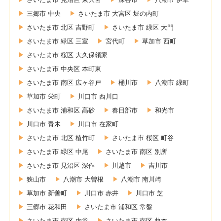
三郷市 中央
さいたま市 大宮区 堀の内町
さいたま市 北区 吉野町
さいたま市 緑区 大門
さいたま市 緑区 三室
宮代町
草加市 西町
さいたま市 桜区 大久保領家
さいたま市 中央区 本町東
さいたま市 南区 広ヶ谷戸
桶川市
八潮市 緑町
草加市 栄町
川口市 西川口
さいたま市 浦和区 高砂
春日部市
和光市
川口市 青木
川口市 在家町
さいたま市 北区 植竹町
さいたま市 桜区 町谷
さいたま市 緑区 中尾
さいたま市 南区 別所
さいたま市 見沼区 深作
川越市
吉川市
狭山市
八潮市 大曽根
八潮市 南川崎
草加市 新善町
川口市 赤井
川口市 芝
三郷市 花和田
さいたま市 浦和区 常盤
さいたま市 南区 内谷
さいたま市 南区 曲本