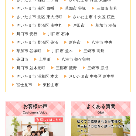
さいたま市 南区 白幡
草加市 谷塚
三郷市 新和
さいたま市 北区 東大成町
さいたま市 中央区 桜丘
さいたま市 見沼区 南中丸
戸田市
草加市 稲荷
川口市 安行
川口市 石神
さいたま市 見沼区 蓮沼
新座市
八潮市 中央
草加市 谷塚町
川口市 並木
三郷市 高州
蓮田市
上里町
八潮市 鶴ケ曽根
川口市 並木元町
三郷市 鷹野
三郷市 彦成
さいたま市 浦和区 本太
さいたま市 中央区 新中里
富士見市
東松山市
お客様の声
よくある質問
Customers Voice
Q&A