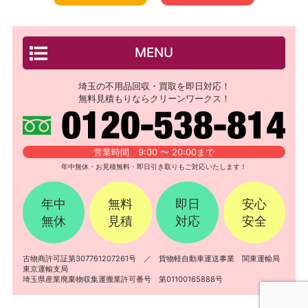
MENU
埼玉の不用品回収・買取を即日対応！
無料見積もりならクリーンワークス！
営業時間 9:00 〜 20:00まで
年中無休・お見積無料・即日引き取りもご対応いたします！
年中
無料
即日
安心
無休
見積
対応
安全
古物商許可証第307761207261号 ／ 貨物軽自動車運送事業 関東運輸局
東京運輸支局
埼玉県産業廃棄物収集運搬業許可番号 第01100165888号