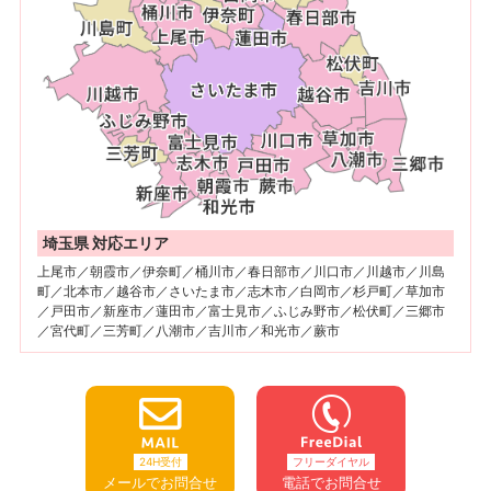
埼玉県 対応エリア
上尾市／朝霞市／伊奈町／桶川市／春日部市／川口市／川越市／川島
町／北本市／越谷市／さいたま市／志木市／白岡市／杉戸町／草加市
／戸田市／新座市／蓮田市／富士見市／ふじみ野市／松伏町／三郷市
／宮代町／三芳町／八潮市／吉川市／和光市／蕨市
24H受付
フリーダイヤル
メールでお問合せ
電話でお問合せ