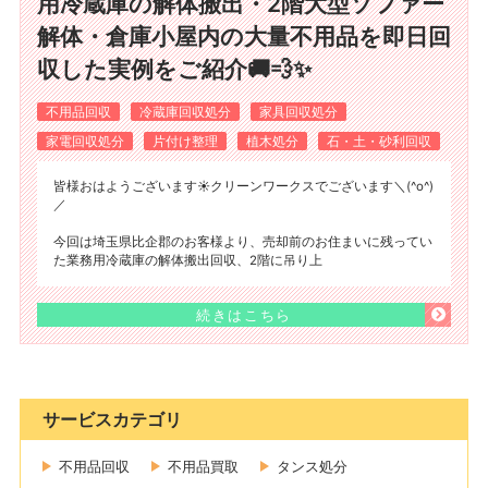
用冷蔵庫の解体搬出・2階大型ソファー
解体・倉庫小屋内の大量不用品を即日回
収した実例をご紹介🚚💨✨
不用品回収
冷蔵庫回収処分
家具回収処分
家電回収処分
片付け整理
植木処分
石・土・砂利回収
皆様おはようございます☀️クリーンワークスでございます＼(^o^)
／
今回は埼玉県比企郡のお客様より、売却前のお住まいに残ってい
た業務用冷蔵庫の解体搬出回収、2階に吊り上
続きはこちら
サービスカテゴリ
不用品回収
不用品買取
タンス処分