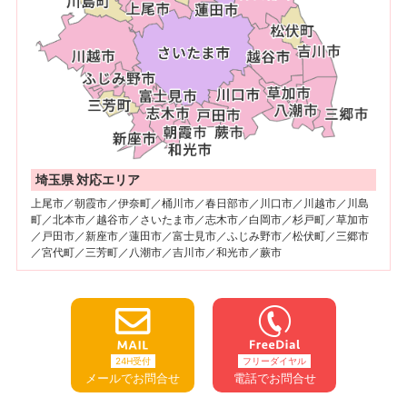
埼玉県 対応エリア
上尾市／朝霞市／伊奈町／桶川市／春日部市／川口市／川越市／川島
町／北本市／越谷市／さいたま市／志木市／白岡市／杉戸町／草加市
／戸田市／新座市／蓮田市／富士見市／ふじみ野市／松伏町／三郷市
／宮代町／三芳町／八潮市／吉川市／和光市／蕨市
24H受付
フリーダイヤル
メールでお問合せ
電話でお問合せ