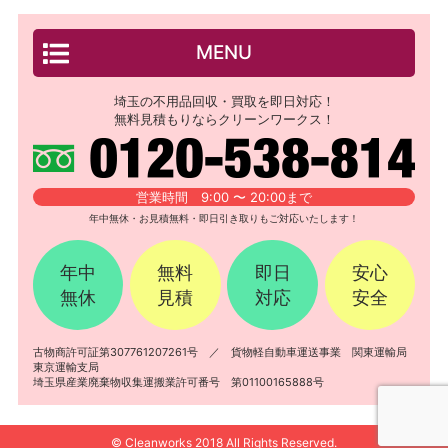
MENU
埼玉の不用品回収・買取を即日対応！
無料見積もりならクリーンワークス！
営業時間 9:00 〜 20:00まで
年中無休・お見積無料・即日引き取りもご対応いたします！
年中
無料
即日
安心
無休
見積
対応
安全
古物商許可証第307761207261号 ／ 貨物軽自動車運送事業 関東運輸局
東京運輸支局
埼玉県産業廃棄物収集運搬業許可番号 第01100165888号
© Cleanworks 2018 All Rights Reserved.