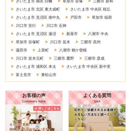
さいたま市 南区 白幡
草加市 谷塚
三郷市 新和
さいたま市 北区 東大成町
さいたま市 中央区 桜丘
さいたま市 見沼区 南中丸
戸田市
草加市 稲荷
川口市 安行
川口市 石神
さいたま市 見沼区 蓮沼
新座市
八潮市 中央
草加市 谷塚町
川口市 並木
三郷市 高州
蓮田市
上里町
八潮市 鶴ケ曽根
川口市 並木元町
三郷市 鷹野
三郷市 彦成
さいたま市 浦和区 本太
さいたま市 中央区 新中里
富士見市
東松山市
お客様の声
よくある質問
Customers Voice
Q&A