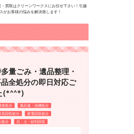
品回収・買取はクリーンワークスにお任せ下さい！引越
スがお客様の悩みを解決致します！
時多量ごみ・遺品整理・
要品全処分の即日対応ご
^^*)
解体処分
風呂釜・浴槽処分
家具回収処分
家電回収処分
木処分
石・土・砂利回収