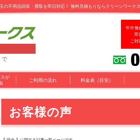
玉の不用品回収・買取を即日対応！
無料見積もりならクリーンワーク
年中無
即
ご対
まで
クスが
ご利用の流れ
料金表（目安）
由
お客様の声
【 現金 】に関する記事一覧ページです。