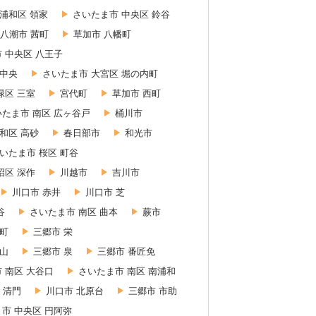
浦和区 領家
さいたま市 中央区 鈴谷
八潮市 茜町
草加市 八幡町
 中央区 八王子
 中央
さいたま市 大宮区 堀の内町
緑区 三室
宮代町
草加市 西町
いたま市 南区 広ヶ谷戸
桶川市
和区 高砂
春日部市
和光市
いたま市 桜区 町谷
沼区 深作
川越市
吉川市
川口市 赤井
川口市 芝
谷
さいたま市 南区 曲本
蕨市
東町
三郷市 栄
赤山
三郷市 泉
三郷市 番匠免
 南区 大谷口
さいたま市 南区 南浦和
 清門
川口市 北原台
三郷市 市助
市 中央区 円阿弥