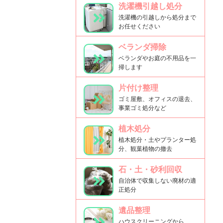
洗濯機引越し処分
洗濯機の引越しから処分まで
お任せください
ベランダ掃除
ベランダやお庭の不用品を一
掃します
片付け整理
ゴミ屋敷、オフィスの退去、
事業ゴミ処分など
植木処分
植木処分・土やプランター処
分、観葉植物の撤去
石・土・砂利回収
自治体で収集しない廃材の適
正処分
遺品整理
ハウスクリーニングから、