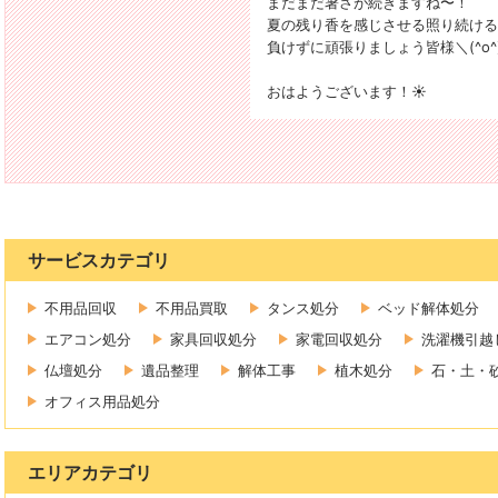
まだまだ暑さが続きますね〜！
夏の残り香を感じさせる照り続ける
負けずに頑張りましょう皆様＼(^o^
おはようございます！☀️
サービスカテゴリ
不用品回収
不用品買取
タンス処分
ベッド解体処分
エアコン処分
家具回収処分
家電回収処分
洗濯機引越
仏壇処分
遺品整理
解体工事
植木処分
石・土・
オフィス用品処分
エリアカテゴリ