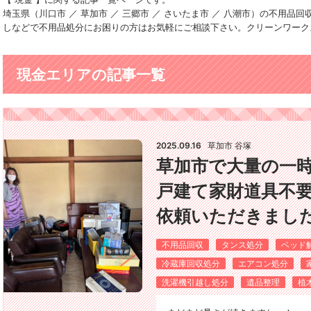
埼玉県（川口市 ／ 草加市 ／ 三郷市 ／ さいたま市 ／ 八潮市）の不用
しなどで不用品処分にお困りの方はお気軽にご相談下さい。クリーンワーク
現金エリアの記事一覧
2025.09.16
草加市 谷塚
草加市で大量の一
戸建て家財道具不
依頼いただきました(*
不用品回収
タンス処分
ベッド
冷蔵庫回収処分
エアコン処分
洗濯機引越し処分
遺品整理
植