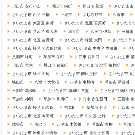
川口市 安行小山
川口市 栄町
川口市 新堀
さいたま市 
さいたま市 西区 三橋
上尾市
ふじみ野市
久喜市
さいたま市 大宮区 東町
さいたま市 北区 宮原町
さいたま市
さいたま市 見沼区 東大宮
深谷市
八潮市 伊草
三郷市
さいたま市 北区 吉野町
さいたま市 緑区 大門
さいたま市 
さいたま市 桜区 大久保領家
さいたま市 中央区 本町東
さ
八潮市 緑町
草加市 栄町
川口市 西川口
さいたま市 浦
川口市 青木
川口市 在家町
さいたま市 北区 植竹町
さ
さいたま市 緑区 中尾
さいたま市 南区 別所
さいたま市 見
狭山市
八潮市 大曽根
八潮市 南川崎
草加市 新善町
三郷市 花和田
さいたま市 浦和区 常盤
さいたま市 南区 内
草加市 神明
草加市 氷川町
川口市 赤芝新田
三郷市 
さいたま市 桜区 山久保
吉見町
草加市 弁天
川口市 
さいたま市 北区 今羽町
さいたま市 中央区 上峰
さいたま市
越谷市
所沢市
八潮市 木曽根
草加市 青柳
草加市
さいたま市 岩槻区 相野原
さいたま市 北区 土呂町
さいたま