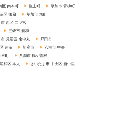
南区 南本町
嵐山町
草加市 青柳町
沼区 御蔵
草加市 旭町
市 西区 二ツ宮
三郷市 新和
市 見沼区 南中丸
戸田市
区 蓮沼
新座市
八潮市 中央
上里町
八潮市 鶴ケ曽根
浦和区 本太
さいたま市 中央区 新中里