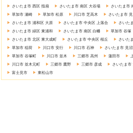
さいたま市 西区 指扇
さいたま市 南区 大谷場
さいたま市 
草加市 瀬崎
草加市 松原
川口市 芝高木
さいたま市 見
さいたま市 浦和区 大原
さいたま市 中央区 上落合
さいたま
さいたま市 緑区 東浦和
さいたま市 南区 白幡
草加市 谷塚
さいたま市 北区 東大成町
さいたま市 中央区 桜丘
さいたま
草加市 稲荷
川口市 安行
川口市 石神
さいたま市 見沼
草加市 谷塚町
川口市 並木
三郷市 高州
蓮田市
川口市 並木元町
三郷市 鷹野
三郷市 彦成
さいたま市 
富士見市
東松山市