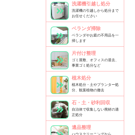
洗濯機引越し処分
洗濯機の引越しから処分まで
お任せください
ベランダ掃除
ベランダやお庭の不用品を一
掃します
片付け整理
ゴミ屋敷、オフィスの退去、
事業ゴミ処分など
植木処分
植木処分・土やプランター処
分、観葉植物の撤去
石・土・砂利回収
自治体で収集しない廃材の適
正処分
遺品整理
ハウスクリーニングから、