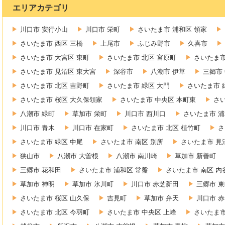
エリアカテゴリ
川口市 安行小山
川口市 栄町
さいたま市 浦和区 領家
さいたま市 西区 三橋
上尾市
ふじみ野市
久喜市
さいたま市 大宮区 東町
さいたま市 北区 宮原町
さいたま市
さいたま市 見沼区 東大宮
深谷市
八潮市 伊草
三郷市
さいたま市 北区 吉野町
さいたま市 緑区 大門
さいたま市 
さいたま市 桜区 大久保領家
さいたま市 中央区 本町東
さ
八潮市 緑町
草加市 栄町
川口市 西川口
さいたま市 浦
川口市 青木
川口市 在家町
さいたま市 北区 植竹町
さ
さいたま市 緑区 中尾
さいたま市 南区 別所
さいたま市 見
狭山市
八潮市 大曽根
八潮市 南川崎
草加市 新善町
三郷市 花和田
さいたま市 浦和区 常盤
さいたま市 南区 内
草加市 神明
草加市 氷川町
川口市 赤芝新田
三郷市 
さいたま市 桜区 山久保
吉見町
草加市 弁天
川口市 
さいたま市 北区 今羽町
さいたま市 中央区 上峰
さいたま市