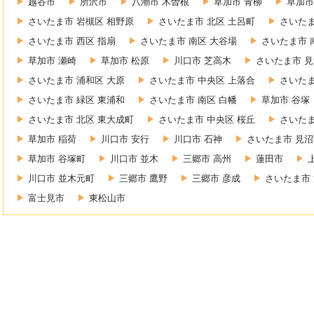
越谷市
所沢市
八潮市 木曽根
草加市 青柳
草加市
さいたま市 岩槻区 相野原
さいたま市 北区 土呂町
さいたま
さいたま市 西区 指扇
さいたま市 南区 大谷場
さいたま市 
草加市 瀬崎
草加市 松原
川口市 芝高木
さいたま市 見
さいたま市 浦和区 大原
さいたま市 中央区 上落合
さいたま
さいたま市 緑区 東浦和
さいたま市 南区 白幡
草加市 谷塚
さいたま市 北区 東大成町
さいたま市 中央区 桜丘
さいたま
草加市 稲荷
川口市 安行
川口市 石神
さいたま市 見沼
草加市 谷塚町
川口市 並木
三郷市 高州
蓮田市
川口市 並木元町
三郷市 鷹野
三郷市 彦成
さいたま市 
富士見市
東松山市