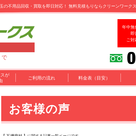
玉の不用品回収・買取を即日対応！
無料見積もりならクリーンワーク
年中無
即
ご対
まで
クスが
ご利用の流れ
料金表（目安）
由
お客様の声
【 瓦礫廃材 】に関する記事一覧ページです。