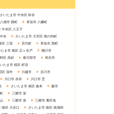
さいたま市 中央区 鈴谷
八潮市 茜町
草加市 八幡町
 中央区 八王子
 中央
さいたま市 大宮区 堀の内町
緑区 三室
宮代町
草加市 西町
いたま市 南区 広ヶ谷戸
桶川市
和区 高砂
春日部市
和光市
いたま市 桜区 町谷
沼区 深作
川越市
吉川市
川口市 赤井
川口市 芝
谷
さいたま市 南区 曲本
蕨市
東町
三郷市 栄
赤山
三郷市 泉
三郷市 番匠免
 南区 大谷口
さいたま市 南区 南浦和