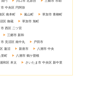
 清門
川口市 北原台
三郷市 市助
市 中央区 円阿弥
南区 南本町
嵐山町
草加市 青柳町
沼区 御蔵
草加市 旭町
市 西区 二ツ宮
三郷市 新和
市 見沼区 南中丸
戸田市
区 蓮沼
新座市
八潮市 中央
上里町
八潮市 鶴ケ曽根
浦和区 本太
さいたま市 中央区 新中里