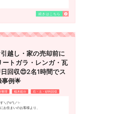
続きはこちら
お引越し・家の売却前に
リートガラ・レンガ・瓦
日回収😍2名1時間でス
事例🌟
け整理
植木処分
石・土・砂利回収
(^o^)／✨
にお住まいのお客様より、