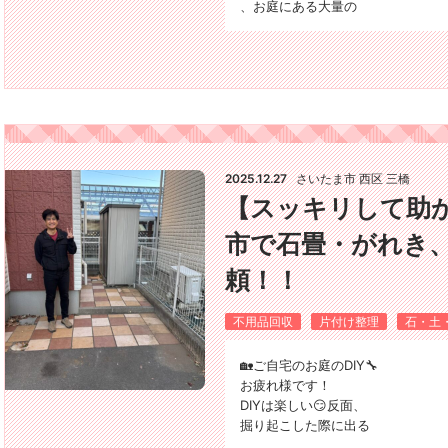
、お庭にある大量の
2025.12.27
さいたま市 西区 三橋
【スッキリして助
市で石畳・がれき
頼！！
不用品回収
片付け整理
石・土
🏡ご自宅のお庭のDIY🔧
お疲れ様です！
DIYは楽しい😏反面、
掘り起こした際に出る