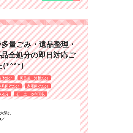
時多量ごみ・遺品整理・
要品全処分の即日対応ご
^^*)
解体処分
風呂釜・浴槽処分
家具回収処分
家電回収処分
木処分
石・土・砂利回収
太陽に
)／