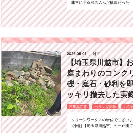
非常に手🙏🏻の込んだ構造だった
2026.05.01
川越市
【埼玉県川越市】
庭まわりのコンク
礫・庭石・砂利を即
ッキリ撤去した実録
不用品回収
ベランダ掃除
片付
クリーンワークスの岩佐でございます＼
今回は【埼玉県川越市】の一戸建て