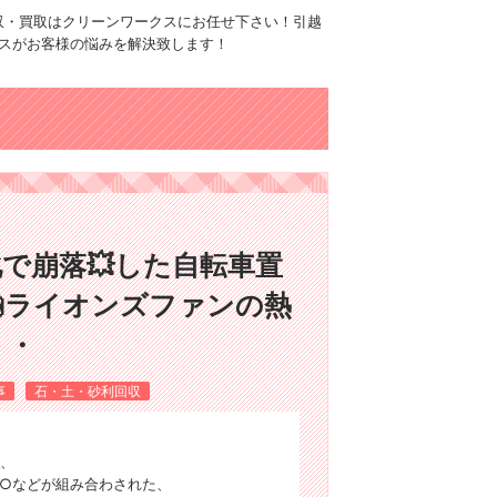
品回収・買取はクリーンワークスにお任せ下さい！引越
スがお客様の悩みを解決致します！
で崩落💥した自転車置
ライオンズファンの熱
・・
事
石・土・砂利回収
、
o○などが組み合わされた、