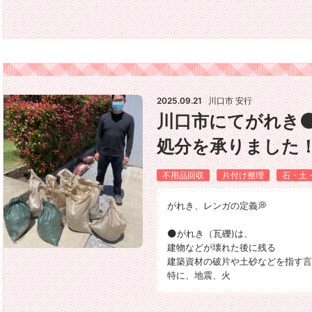
2025.09.21
川口市 安行
川口市にてがれき
処分を承りました
不用品回収
片付け整理
石・土
がれき、レンガの定義💭
🌑がれき（瓦礫)は、
建物などが壊れた後に残る
建築資材の破片や土砂などを指す言
特に、地震、火