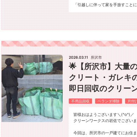
「引越しに伴って家を手放すことに
2026.03.11
所沢市
🌟【所沢市】大量
クリート・ガレキ
即日回収のクリーン
不用品回収
ベランダ掃除
片付
皆様おはようございます＼(^o^)／
クリーンワークスの岩佐でございま
今回は、所沢市の一戸建てにお住ま