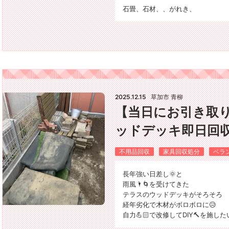
石畳、石材、、がれき、
2025.12.15
草加市 青柳
【当日にお引き取り助か
ッドデッキ即日回
不用品回収
家具回収処分
ベラ
長年強い日差し🌞と
雨風🌂🌀を受けてきた
テラスのウッドデッキがそろそろ
経年劣化で木材がボロボロに😥
自力💪🏻で改修してDIY🔨を施し