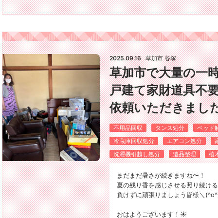
2025.09.16
草加市 谷塚
草加市で大量の一
戸建て家財道具不
依頼いただきました(*
不用品回収
タンス処分
ベッド
冷蔵庫回収処分
エアコン処分
洗濯機引越し処分
遺品整理
植
まだまだ暑さが続きますね〜！
夏の残り香を感じさせる照り続ける
負けずに頑張りましょう皆様＼(^o^
おはようございます！☀️