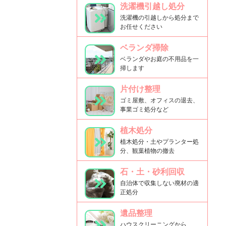
洗濯機引越し処分
洗濯機の引越しから処分まで
お任せください
ベランダ掃除
ベランダやお庭の不用品を一
掃します
片付け整理
ゴミ屋敷、オフィスの退去、
事業ゴミ処分など
植木処分
植木処分・土やプランター処
分、観葉植物の撤去
石・土・砂利回収
自治体で収集しない廃材の適
正処分
遺品整理
ハウスクリーニングから、