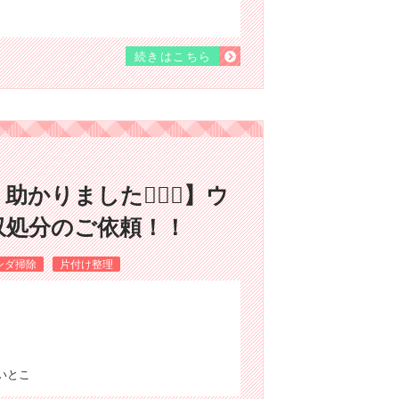
続きはこちら
りました🙋🏻‍♀️】ウ
収処分のご依頼！！
ンダ掃除
片付け整理
たいとこ