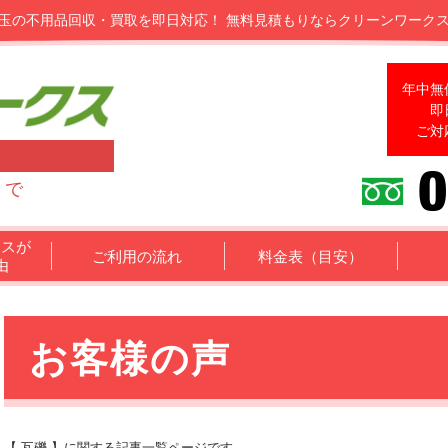
玉の不用品回収・買取を即日対応！
無料見積もりならクリーンワーク
年中無
即
ご対
まで
クスが
ご利用の流れ
料金表（目安）
由
お客様の声
【 瓦礫 】に関する記事一覧ページです。