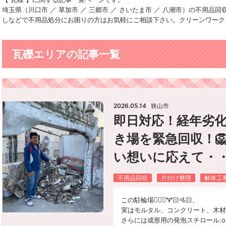
埼玉県（川口市 ／ 草加市 ／ 三郷市 ／ さいたま市 ／ 八潮市）の不用
しなどで不用品処分にお困りの方はお気軽にご相談下さい。クリーンワーク
瓦礫エリアの記事一覧
2026.05.14
狭山市
即日対応！経年劣化
き場を緊急回収！
い想いに応えて・
不用品回収
片付け整理
解体工
この駐輪場🚴🏻‍♀️🏋🏻🚵🏻、
実はモルタル、コンクリート、木材
さらには成形用の発泡スチロール.