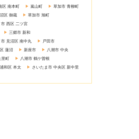
南区 南本町
嵐山町
草加市 青柳町
沼区 御蔵
草加市 旭町
市 西区 二ツ宮
三郷市 新和
市 見沼区 南中丸
戸田市
区 蓮沼
新座市
八潮市 中央
上里町
八潮市 鶴ケ曽根
浦和区 本太
さいたま市 中央区 新中里