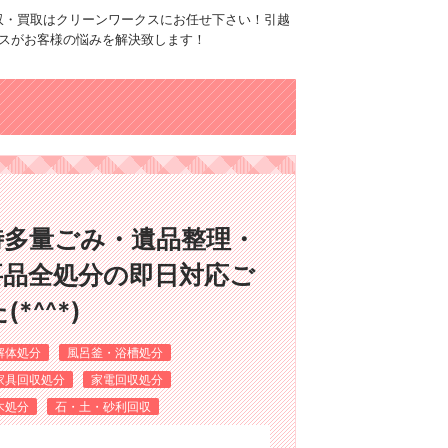
品回収・買取はクリーンワークスにお任せ下さい！引越
スがお客様の悩みを解決致します！
時多量ごみ・遺品整理・
要品全処分の即日対応ご
^^*)
解体処分
風呂釜・浴槽処分
家具回収処分
家電回収処分
木処分
石・土・砂利回収