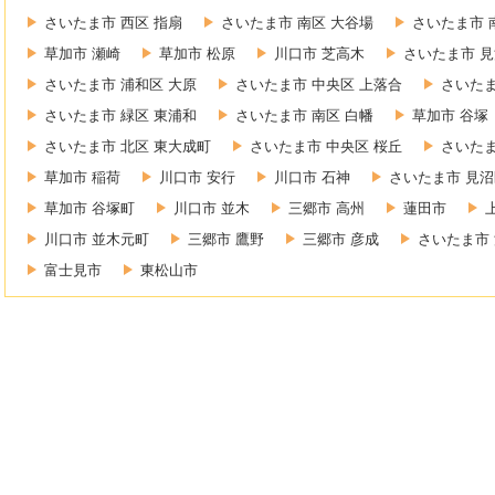
さいたま市 西区 指扇
さいたま市 南区 大谷場
さいたま市 
草加市 瀬崎
草加市 松原
川口市 芝高木
さいたま市 見
さいたま市 浦和区 大原
さいたま市 中央区 上落合
さいたま
さいたま市 緑区 東浦和
さいたま市 南区 白幡
草加市 谷塚
さいたま市 北区 東大成町
さいたま市 中央区 桜丘
さいたま
草加市 稲荷
川口市 安行
川口市 石神
さいたま市 見沼
草加市 谷塚町
川口市 並木
三郷市 高州
蓮田市
川口市 並木元町
三郷市 鷹野
三郷市 彦成
さいたま市 
富士見市
東松山市