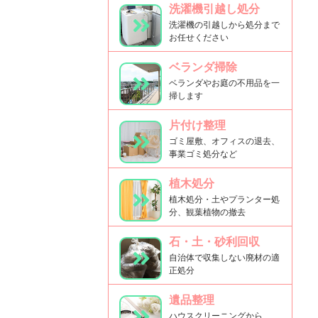
洗濯機引越し処分
洗濯機の引越しから処分まで
お任せください
ベランダ掃除
ベランダやお庭の不用品を一
掃します
片付け整理
ゴミ屋敷、オフィスの退去、
事業ゴミ処分など
植木処分
植木処分・土やプランター処
分、観葉植物の撤去
石・土・砂利回収
自治体で収集しない廃材の適
正処分
遺品整理
ハウスクリーニングから、