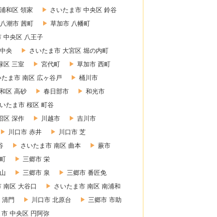
浦和区 領家
さいたま市 中央区 鈴谷
八潮市 茜町
草加市 八幡町
 中央区 八王子
 中央
さいたま市 大宮区 堀の内町
緑区 三室
宮代町
草加市 西町
いたま市 南区 広ヶ谷戸
桶川市
和区 高砂
春日部市
和光市
いたま市 桜区 町谷
沼区 深作
川越市
吉川市
川口市 赤井
川口市 芝
谷
さいたま市 南区 曲本
蕨市
東町
三郷市 栄
赤山
三郷市 泉
三郷市 番匠免
 南区 大谷口
さいたま市 南区 南浦和
 清門
川口市 北原台
三郷市 市助
市 中央区 円阿弥