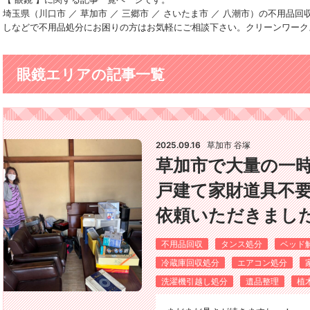
埼玉県（川口市 ／ 草加市 ／ 三郷市 ／ さいたま市 ／ 八潮市）の不用
しなどで不用品処分にお困りの方はお気軽にご相談下さい。クリーンワーク
眼鏡エリアの記事一覧
2025.09.16
草加市 谷塚
草加市で大量の一
戸建て家財道具不
依頼いただきました(*
不用品回収
タンス処分
ベッド
冷蔵庫回収処分
エアコン処分
洗濯機引越し処分
遺品整理
植