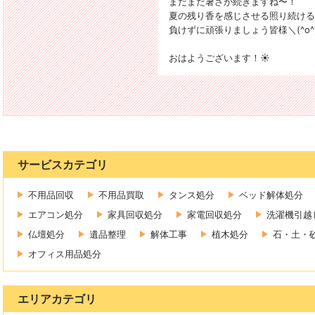
まだまだ暑さが続きますね〜！
夏の残り香を感じさせる照り続ける
負けずに頑張りましょう皆様＼(^o^
おはようございます！☀️
サービスカテゴリ
不用品回収
不用品買取
タンス処分
ベッド解体処分
エアコン処分
家具回収処分
家電回収処分
洗濯機引越
仏壇処分
遺品整理
解体工事
植木処分
石・土・
オフィス用品処分
エリアカテゴリ