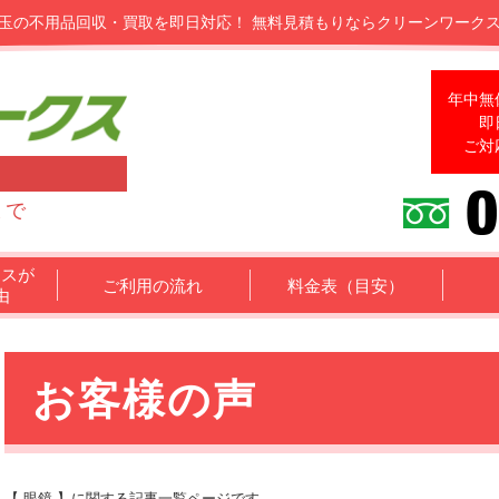
玉の不用品回収・買取を即日対応！
無料見積もりならクリーンワーク
年中無
即
ご対
まで
クスが
ご利用の流れ
料金表（目安）
由
お客様の声
【 眼鏡 】に関する記事一覧ページです。