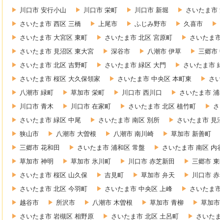
川口市 安行小山
川口市 栄町
川口市 新堀
さいたま市 
さいたま市 西区 三橋
上尾市
ふじみ野市
久喜市
さいたま市 大宮区 東町
さいたま市 北区 宮原町
さいたま市
さいたま市 見沼区 東大宮
深谷市
八潮市 伊草
三郷市
さいたま市 北区 吉野町
さいたま市 緑区 大門
さいたま市 
さいたま市 桜区 大久保領家
さいたま市 中央区 本町東
さ
八潮市 緑町
草加市 栄町
川口市 西川口
さいたま市 浦
川口市 青木
川口市 在家町
さいたま市 北区 植竹町
さ
さいたま市 緑区 中尾
さいたま市 南区 別所
さいたま市 見
狭山市
八潮市 大曽根
八潮市 南川崎
草加市 新善町
三郷市 花和田
さいたま市 浦和区 常盤
さいたま市 南区 内
草加市 神明
草加市 氷川町
川口市 赤芝新田
三郷市 
さいたま市 桜区 山久保
吉見町
草加市 弁天
川口市 
さいたま市 北区 今羽町
さいたま市 中央区 上峰
さいたま市
越谷市
所沢市
八潮市 木曽根
草加市 青柳
草加市
さいたま市 岩槻区 相野原
さいたま市 北区 土呂町
さいたま