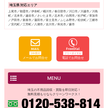
埼玉県 対応エリア
上尾市／朝霞市／伊奈町／桶川市／春日部市／川口市／川越市／川島
町／北本市／越谷市／さいたま市／志木市／白岡市／杉戸町／草加市
／戸田市／新座市／蓮田市／富士見市／ふじみ野市／松伏町／三郷市
／宮代町／三芳町／八潮市／吉川市／和光市／蕨市
24H受付
フリーダイヤル
メールでお問合せ
電話でお問合せ
MENU
埼玉の不用品回収・買取を即日対応！
無料見積もりならクリーンワークス！