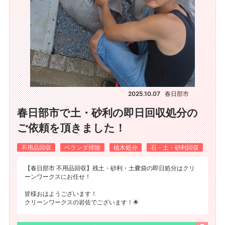
2025.10.07
春日部市
春日部市で土・砂利の即日回収処分の
ご依頼を頂きました！
不用品回収
ベランダ掃除
植木処分
石・土・砂利回収
【春日部市 不用品回収】残土・砂利・土嚢袋の即日処分はクリ
ーンワークスにお任せ！
皆様おはようございます！
クリーンワークスの岩佐でございます！🌟