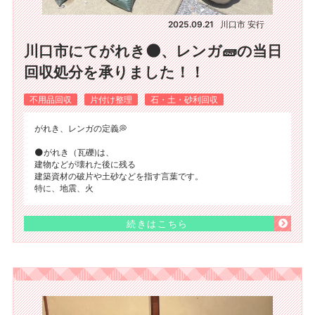
2025.09.21
川口市 安行
川口市にてがれき🌑、レンガ🧱の当日
回収処分を承りました！！
不用品回収
片付け整理
石・土・砂利回収
がれき、レンガの定義💭
🌑がれき（瓦礫)は、
建物などが壊れた後に残る
建築資材の破片や土砂などを指す言葉です。
特に、地震、火
続きはこちら