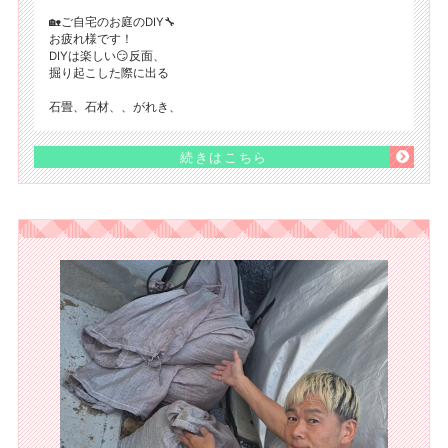
🏡ご自宅のお庭のDIY🔧
お疲れ様です！
DIYは楽しい😏反面、
掘り起こした際に出る
石畳、石材、、がれき、
続きはこちら