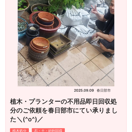
2025.09.09
春日部市
植木・プランターの不用品即日回収処
分のご依頼を春日部市にてい承りまし
た＼(^o^)／
植木処分
石・土・砂利回収