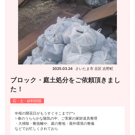
2025.03.24
さいたま市 北区 吉野町
ブロック・庭土処分をご依頼頂きまし
た！
石・土・砂利回収
🌸桜の開花日がもうすぐそこまで(^^♪
✨春のうららかな陽気の中、ご実家の家財道具整理
・大掃除・断捨離や、庭の整地・屋外環境の整備
などでお忙しくされておら