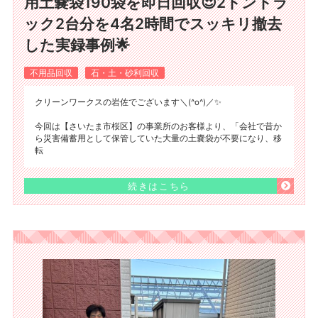
用土嚢袋190袋を即日回収😍2トントラ
ック2台分を4名2時間でスッキリ撤去
した実録事例🌟
不用品回収
石・土・砂利回収
クリーンワークスの岩佐でございます＼(^o^)／✨
今回は【さいたま市桜区】の事業所のお客様より、「会社で昔か
ら災害備蓄用として保管していた大量の土嚢袋が不要になり、移
転
続きはこちら