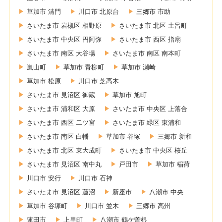
草加市 清門
川口市 北原台
三郷市 市助
さいたま市 岩槻区 相野原
さいたま市 北区 土呂町
さいたま市 中央区 円阿弥
さいたま市 西区 指扇
さいたま市 南区 大谷場
さいたま市 南区 南本町
嵐山町
草加市 青柳町
草加市 瀬崎
草加市 松原
川口市 芝高木
さいたま市 見沼区 御蔵
草加市 旭町
さいたま市 浦和区 大原
さいたま市 中央区 上落合
さいたま市 西区 二ツ宮
さいたま市 緑区 東浦和
さいたま市 南区 白幡
草加市 谷塚
三郷市 新和
さいたま市 北区 東大成町
さいたま市 中央区 桜丘
さいたま市 見沼区 南中丸
戸田市
草加市 稲荷
川口市 安行
川口市 石神
さいたま市 見沼区 蓮沼
新座市
八潮市 中央
草加市 谷塚町
川口市 並木
三郷市 高州
蓮田市
上里町
八潮市 鶴ケ曽根