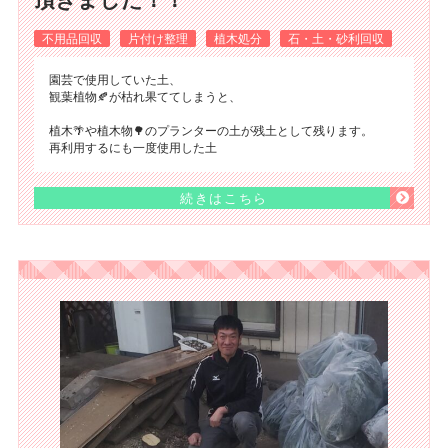
不用品回収
片付け整理
植木処分
石・土・砂利回収
園芸で使用していた土、
観葉植物🍂が枯れ果ててしまうと、
植木🌴や植木物🌳のプランターの土が残土として残ります。
再利用するにも一度使用した土
続きはこちら