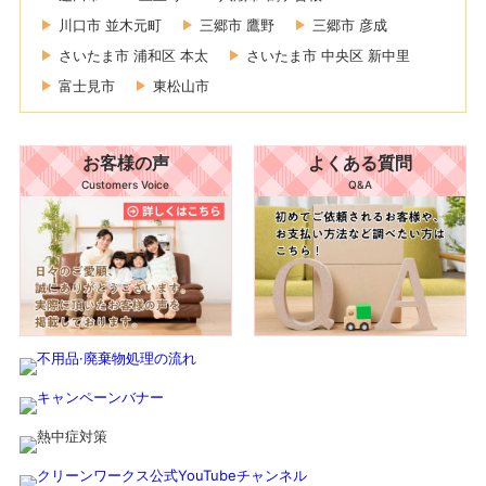
川口市 並木元町
三郷市 鷹野
三郷市 彦成
さいたま市 浦和区 本太
さいたま市 中央区 新中里
富士見市
東松山市
お客様の声
よくある質問
Customers Voice
Q&A