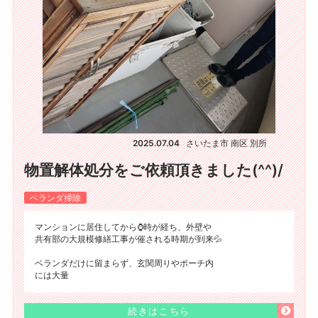
2025.07.04
さいたま市 南区 別所
物置解体処分をご依頼頂きました(^^)/
ベランダ掃除
マンションに居住してから⌚時が経ち、外壁や
共有部の大規模修繕工事が催される時期が到来💦
ベランダだけに留まらず、玄関周りやポーチ内
には大量
続きはこちら