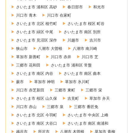
さいたま市 浦和区 高砂
春日部市
和光市
川口市 青木
川口市 在家町
さいたま市 北区 植竹町
さいたま市 桜区 町谷
さいたま市 緑区 中尾
さいたま市 南区 別所
さいたま市 見沼区 深作
川越市
吉川市
狭山市
八潮市 大曽根
八潮市 南川崎
草加市 新善町
川口市 赤井
川口市 芝
三郷市 花和田
さいたま市 浦和区 常盤
さいたま市 南区 内谷
さいたま市 南区 曲本
蕨市
草加市 神明
草加市 氷川町
川口市 赤芝新田
三郷市 東町
三郷市 栄
さいたま市 桜区 山久保
吉見町
草加市 弁天
川口市 赤山
三郷市 泉
三郷市 番匠免
さいたま市 北区 今羽町
さいたま市 中央区 上峰
さいたま市 南区 大谷口
さいたま市 南区 南浦和
越谷市
所沢市
八潮市 木曽根
草加市 青柳