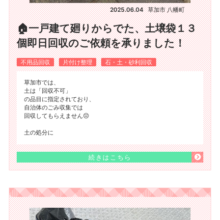
2025.06.04
草加市 八幡町
🏠一戸建て廻りからでた、土壌袋１３
個即日回収のご依頼を承りました！
不用品回収
片付け整理
石・土・砂利回収
草加市では、
土は「回収不可」
の品目に指定されており、
自治体のごみ収集では
回収してもらえません😔
土の処分に
続きはこちら