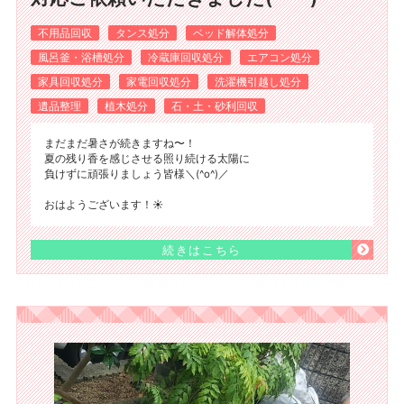
不用品回収
タンス処分
ベッド解体処分
風呂釜・浴槽処分
冷蔵庫回収処分
エアコン処分
家具回収処分
家電回収処分
洗濯機引越し処分
遺品整理
植木処分
石・土・砂利回収
まだまだ暑さが続きますね〜！
夏の残り香を感じさせる照り続ける太陽に
負けずに頑張りましょう皆様＼(^o^)／
おはようございます！☀️
続きはこちら