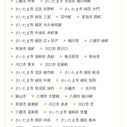
三郷市 中央
さいたま市 大宮区 堀の内町
さいたま市 北区 吉野町
さいたま市 緑区 大門
さいたま市 緑区 三室
宮代町
草加市 西町
さいたま市 桜区 大久保領家
さいたま市 中央区 本町東
さいたま市 南区 広ヶ谷戸
桶川市
八潮市 緑町
草加市 栄町
川口市 西川口
さいたま市 浦和区 高砂
春日部市
和光市
川口市 青木
川口市 在家町
さいたま市 北区 植竹町
さいたま市 桜区 町谷
さいたま市 緑区 中尾
さいたま市 南区 別所
さいたま市 見沼区 深作
川越市
吉川市
狭山市
八潮市 大曽根
八潮市 南川崎
草加市 新善町
川口市 赤井
川口市 芝
三郷市 花和田
さいたま市 浦和区 常盤
さいたま市 南区 内谷
さいたま市 南区 曲本