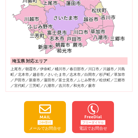
埼玉県 対応エリア
上尾市／朝霞市／伊奈町／桶川市／春日部市／川口市／川越市／川島
町／北本市／越谷市／さいたま市／志木市／白岡市／杉戸町／草加市
／戸田市／新座市／蓮田市／富士見市／ふじみ野市／松伏町／三郷市
／宮代町／三芳町／八潮市／吉川市／和光市／蕨市
24H受付
フリーダイヤル
メールでお問合せ
電話でお問合せ