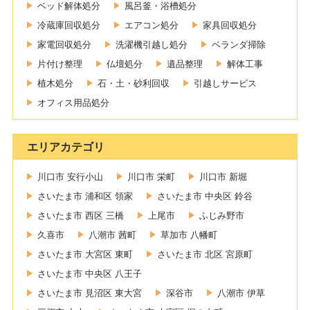
ベッド解体処分
風呂釜・浴槽処分
冷蔵庫回収処分
エアコン処分
家具回収処分
家電回収処分
洗濯機引越し処分
ベランダ掃除
片付け整理
仏壇処分
遺品整理
解体工事
植木処分
石・土・砂利回収
引越しサービス
オフィス用品処分
エリアカテゴリ
川口市 安行小山
川口市 栄町
川口市 新堀
さいたま市 浦和区 領家
さいたま市 中央区 鈴谷
さいたま市 西区 三橋
上尾市
ふじみ野市
久喜市
八潮市 茜町
草加市 八幡町
さいたま市 大宮区 東町
さいたま市 北区 宮原町
さいたま市 中央区 八王子
さいたま市 見沼区 東大宮
深谷市
八潮市 伊草