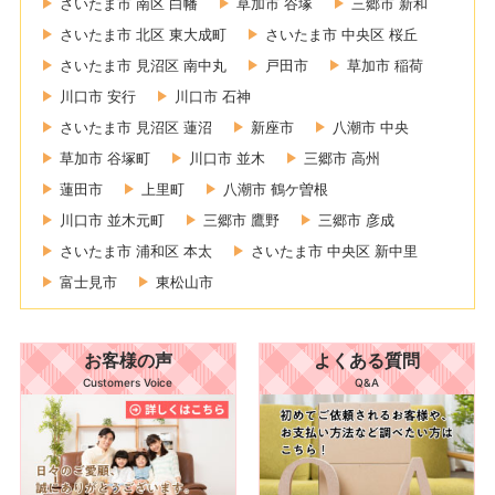
さいたま市 南区 白幡
草加市 谷塚
三郷市 新和
さいたま市 北区 東大成町
さいたま市 中央区 桜丘
さいたま市 見沼区 南中丸
戸田市
草加市 稲荷
川口市 安行
川口市 石神
さいたま市 見沼区 蓮沼
新座市
八潮市 中央
草加市 谷塚町
川口市 並木
三郷市 高州
蓮田市
上里町
八潮市 鶴ケ曽根
川口市 並木元町
三郷市 鷹野
三郷市 彦成
さいたま市 浦和区 本太
さいたま市 中央区 新中里
富士見市
東松山市
お客様の声
よくある質問
Customers Voice
Q&A