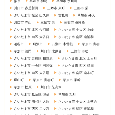
蕨市
草加市 神明
草加市 氷川町
川口市 赤芝新田
三郷市 東町
三郷市 栄
さいたま市 桜区 山久保
吉見町
草加市 弁天
川口市 赤山
三郷市 泉
三郷市 番匠免
さいたま市 北区 今羽町
さいたま市 中央区 上峰
さいたま市 南区 大谷口
さいたま市 南区 南浦和
越谷市
所沢市
八潮市 木曽根
草加市 青柳
草加市 清門
川口市 北原台
三郷市 市助
さいたま市 岩槻区 相野原
さいたま市 北区 土呂町
さいたま市 中央区 円阿弥
さいたま市 西区 指扇
さいたま市 南区 大谷場
さいたま市 南区 南本町
嵐山町
草加市 青柳町
草加市 瀬崎
草加市 松原
川口市 芝高木
さいたま市 見沼区 御蔵
草加市 旭町
さいたま市 浦和区 大原
さいたま市 中央区 上落合
さいたま市 西区 二ツ宮
さいたま市 緑区 東浦和