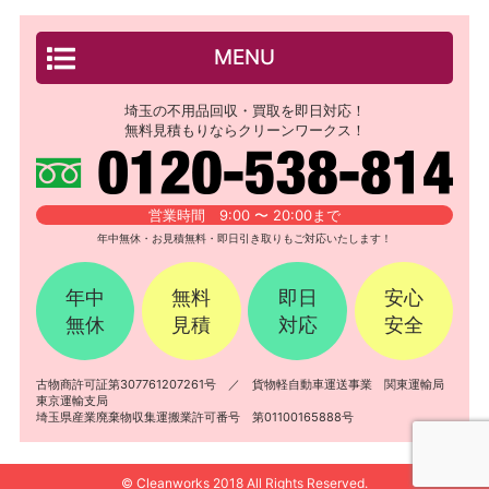
MENU
埼玉の不用品回収・買取を即日対応！
無料見積もりならクリーンワークス！
営業時間 9:00 〜 20:00まで
年中無休・お見積無料・即日引き取りもご対応いたします！
年中
無料
即日
安心
無休
見積
対応
安全
古物商許可証第307761207261号 ／ 貨物軽自動車運送事業 関東運輸局
東京運輸支局
埼玉県産業廃棄物収集運搬業許可番号 第01100165888号
© Cleanworks 2018 All Rights Reserved.