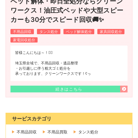
ベッド解体・即日全処分ならクリーン
ワークス！油圧式ベッドや大型スピー
カーも30分でスピード回収🚚✨
不用品回収
タンス処分
ベッド解体処分
家具回収処分
家電回収処分
​皆様こんにちは～！🙂‍↕️
埼玉県全域で、不用品回収・遺品整理
・お引越しに伴う粗大ゴミ処分を
承っております、クリーンワークスです！ʕ⁠っ
続きはこちら
サービスカテゴリ
不用品回収
不用品買取
タンス処分