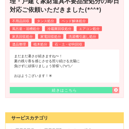
理・戸建て家財道具不要品全処分の即日
対応ご依頼いただきました(*^^*)
不用品回収
タンス処分
ベッド解体処分
風呂釜・浴槽処分
冷蔵庫回収処分
エアコン処分
家具回収処分
家電回収処分
洗濯機引越し処分
遺品整理
植木処分
石・土・砂利回収
まだまだ暑さが続きますね〜！
夏の残り香を感じさせる照り続ける太陽に
負けずに頑張りましょう皆様＼(^o^)／
おはようございます！☀️
続きはこちら
サービスカテゴリ