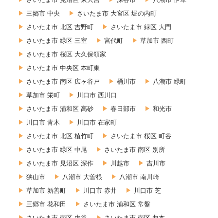
三郷市 中央
さいたま市 大宮区 堀の内町
さいたま市 北区 吉野町
さいたま市 緑区 大門
さいたま市 緑区 三室
宮代町
草加市 西町
さいたま市 桜区 大久保領家
さいたま市 中央区 本町東
さいたま市 南区 広ヶ谷戸
桶川市
八潮市 緑町
草加市 栄町
川口市 西川口
さいたま市 浦和区 高砂
春日部市
和光市
川口市 青木
川口市 在家町
さいたま市 北区 植竹町
さいたま市 桜区 町谷
さいたま市 緑区 中尾
さいたま市 南区 別所
さいたま市 見沼区 深作
川越市
吉川市
狭山市
八潮市 大曽根
八潮市 南川崎
草加市 新善町
川口市 赤井
川口市 芝
三郷市 花和田
さいたま市 浦和区 常盤
さいたま市 南区 内谷
さいたま市 南区 曲本