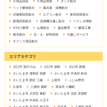
不用品回収
不用品買取
タンス処分
ベッド解体処分
風呂釜・浴槽処分
冷蔵庫回収処分
エアコン処分
家具回収処分
家電回収処分
洗濯機引越し処分
ベランダ掃除
片付け整理
仏壇処分
遺品整理
解体工事
植木処分
石・土・砂利回収
引越しサービス
オフィス用品処分
エリアカテゴリ
川口市 安行小山
川口市 栄町
川口市 新堀
さいたま市 浦和区 領家
さいたま市 中央区 鈴谷
さいたま市 西区 三橋
上尾市
ふじみ野市
久喜市
八潮市 茜町
草加市 八幡町
さいたま市 大宮区 東町
さいたま市 北区 宮原町
さいたま市 中央区 八王子
さいたま市 見沼区 東大宮
深谷市
八潮市 伊草