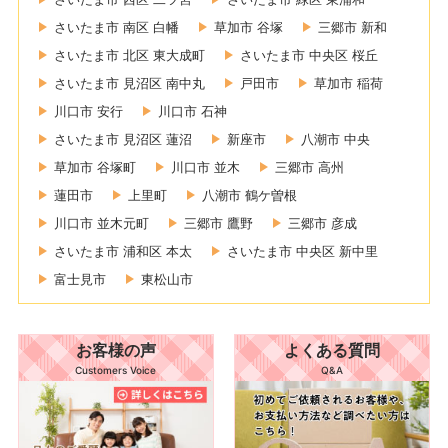
さいたま市 南区 白幡
草加市 谷塚
三郷市 新和
さいたま市 北区 東大成町
さいたま市 中央区 桜丘
さいたま市 見沼区 南中丸
戸田市
草加市 稲荷
川口市 安行
川口市 石神
さいたま市 見沼区 蓮沼
新座市
八潮市 中央
草加市 谷塚町
川口市 並木
三郷市 高州
蓮田市
上里町
八潮市 鶴ケ曽根
川口市 並木元町
三郷市 鷹野
三郷市 彦成
さいたま市 浦和区 本太
さいたま市 中央区 新中里
富士見市
東松山市
お客様の声
よくある質問
Customers Voice
Q&A