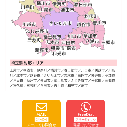
埼玉県 対応エリア
上尾市／朝霞市／伊奈町／桶川市／春日部市／川口市／川越市／川島
町／北本市／越谷市／さいたま市／志木市／白岡市／杉戸町／草加市
／戸田市／新座市／蓮田市／富士見市／ふじみ野市／松伏町／三郷市
／宮代町／三芳町／八潮市／吉川市／和光市／蕨市
24H受付
フリーダイヤル
メールでお問合せ
電話でお問合せ