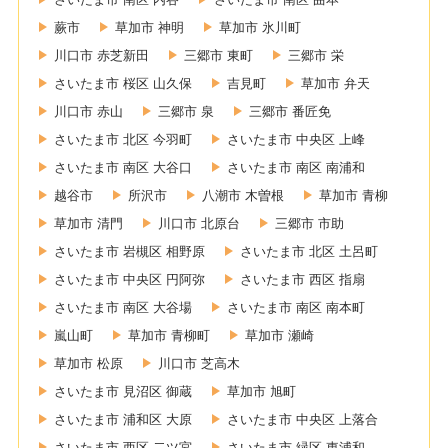
蕨市
草加市 神明
草加市 氷川町
川口市 赤芝新田
三郷市 東町
三郷市 栄
さいたま市 桜区 山久保
吉見町
草加市 弁天
川口市 赤山
三郷市 泉
三郷市 番匠免
さいたま市 北区 今羽町
さいたま市 中央区 上峰
さいたま市 南区 大谷口
さいたま市 南区 南浦和
越谷市
所沢市
八潮市 木曽根
草加市 青柳
草加市 清門
川口市 北原台
三郷市 市助
さいたま市 岩槻区 相野原
さいたま市 北区 土呂町
さいたま市 中央区 円阿弥
さいたま市 西区 指扇
さいたま市 南区 大谷場
さいたま市 南区 南本町
嵐山町
草加市 青柳町
草加市 瀬崎
草加市 松原
川口市 芝高木
さいたま市 見沼区 御蔵
草加市 旭町
さいたま市 浦和区 大原
さいたま市 中央区 上落合
さいたま市 西区 二ツ宮
さいたま市 緑区 東浦和