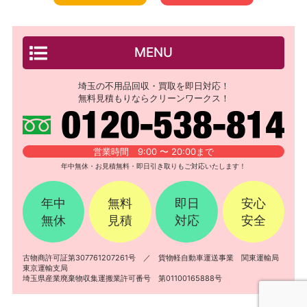
MENU
埼玉の不用品回収・買取を即日対応！
無料見積もりならクリーンワークス！
営業時間 9:00 〜 20:00まで
年中無休・お見積無料・即日引き取りもご対応いたします！
年中
無料
即日
安心
無休
見積
対応
安全
古物商許可証第307761207261号 ／ 貨物軽自動車運送事業 関東運輸局
東京運輸支局
埼玉県産業廃棄物収集運搬業許可番号 第01100165888号