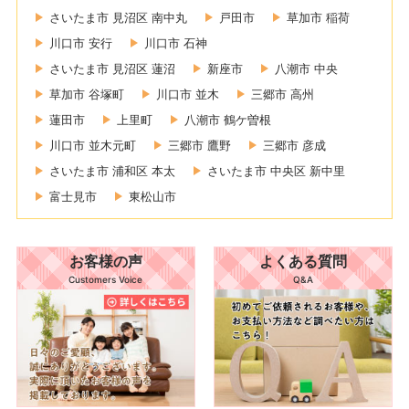
さいたま市 見沼区 南中丸
戸田市
草加市 稲荷
川口市 安行
川口市 石神
さいたま市 見沼区 蓮沼
新座市
八潮市 中央
草加市 谷塚町
川口市 並木
三郷市 高州
蓮田市
上里町
八潮市 鶴ケ曽根
川口市 並木元町
三郷市 鷹野
三郷市 彦成
さいたま市 浦和区 本太
さいたま市 中央区 新中里
富士見市
東松山市
お客様の声
よくある質問
Customers Voice
Q&A