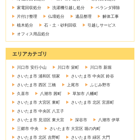
家電回収処分
洗濯機引越し処分
ベランダ掃除
片付け整理
仏壇処分
遺品整理
解体工事
植木処分
石・土・砂利回収
引越しサービス
オフィス用品処分
エリアカテゴリ
川口市 安行小山
川口市 栄町
川口市 新堀
さいたま市 浦和区 領家
さいたま市 中央区 鈴谷
さいたま市 西区 三橋
上尾市
ふじみ野市
久喜市
八潮市 茜町
草加市 八幡町
さいたま市 大宮区 東町
さいたま市 北区 宮原町
さいたま市 中央区 八王子
さいたま市 見沼区 東大宮
深谷市
八潮市 伊草
三郷市 中央
さいたま市 大宮区 堀の内町
さいたま市 北区 吉野町
さいたま市 緑区 大門