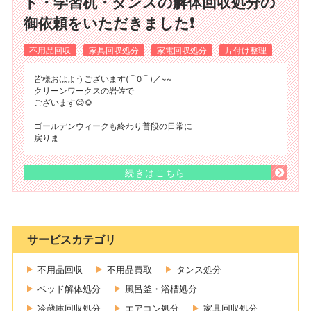
ド・学習机・タンスの解体回収処分の
御依頼をいただきました❗
不用品回収
家具回収処分
家電回収処分
片付け整理
皆様おはようございます(⌒0⌒)／~~
クリーンワークスの岩佐で
ございます😊🌻
ゴールデンウィークも終わり普段の日常に
戻りま
続きはこちら
サービスカテゴリ
不用品回収
不用品買取
タンス処分
ベッド解体処分
風呂釜・浴槽処分
冷蔵庫回収処分
エアコン処分
家具回収処分