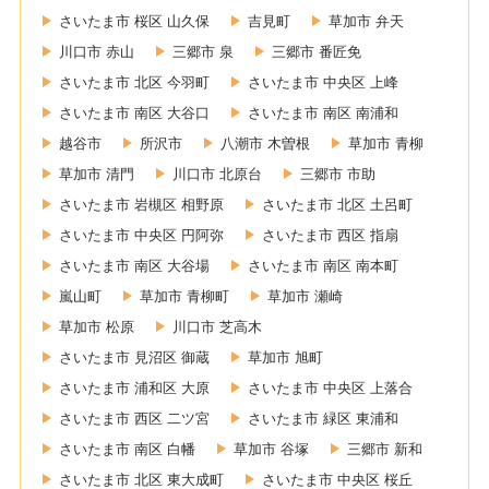
さいたま市 桜区 山久保
吉見町
草加市 弁天
川口市 赤山
三郷市 泉
三郷市 番匠免
さいたま市 北区 今羽町
さいたま市 中央区 上峰
さいたま市 南区 大谷口
さいたま市 南区 南浦和
越谷市
所沢市
八潮市 木曽根
草加市 青柳
草加市 清門
川口市 北原台
三郷市 市助
さいたま市 岩槻区 相野原
さいたま市 北区 土呂町
さいたま市 中央区 円阿弥
さいたま市 西区 指扇
さいたま市 南区 大谷場
さいたま市 南区 南本町
嵐山町
草加市 青柳町
草加市 瀬崎
草加市 松原
川口市 芝高木
さいたま市 見沼区 御蔵
草加市 旭町
さいたま市 浦和区 大原
さいたま市 中央区 上落合
さいたま市 西区 二ツ宮
さいたま市 緑区 東浦和
さいたま市 南区 白幡
草加市 谷塚
三郷市 新和
さいたま市 北区 東大成町
さいたま市 中央区 桜丘