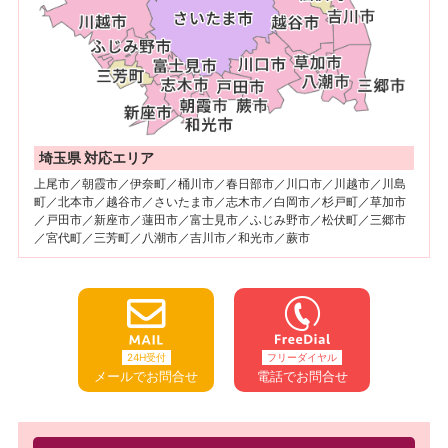
埼玉県 対応エリア
上尾市／朝霞市／伊奈町／桶川市／春日部市／川口市／川越市／川島
町／北本市／越谷市／さいたま市／志木市／白岡市／杉戸町／草加市
／戸田市／新座市／蓮田市／富士見市／ふじみ野市／松伏町／三郷市
／宮代町／三芳町／八潮市／吉川市／和光市／蕨市
24H受付
フリーダイヤル
メールでお問合せ
電話でお問合せ