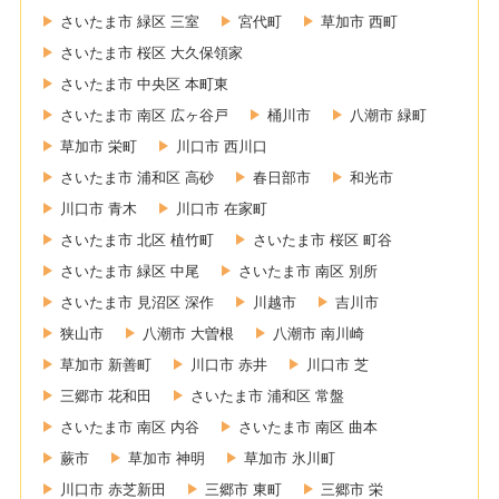
さいたま市 緑区 三室
宮代町
草加市 西町
さいたま市 桜区 大久保領家
さいたま市 中央区 本町東
さいたま市 南区 広ヶ谷戸
桶川市
八潮市 緑町
草加市 栄町
川口市 西川口
さいたま市 浦和区 高砂
春日部市
和光市
川口市 青木
川口市 在家町
さいたま市 北区 植竹町
さいたま市 桜区 町谷
さいたま市 緑区 中尾
さいたま市 南区 別所
さいたま市 見沼区 深作
川越市
吉川市
狭山市
八潮市 大曽根
八潮市 南川崎
草加市 新善町
川口市 赤井
川口市 芝
三郷市 花和田
さいたま市 浦和区 常盤
さいたま市 南区 内谷
さいたま市 南区 曲本
蕨市
草加市 神明
草加市 氷川町
川口市 赤芝新田
三郷市 東町
三郷市 栄