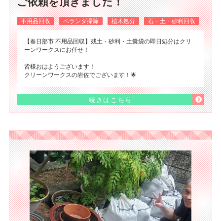
ご依頼を頂きました！
不用品回収
ベランダ掃除
植木処分
石・土・砂利回収
【春日部市 不用品回収】残土・砂利・土嚢袋の即日処分はクリ
ーンワークスにお任せ！
皆様おはようございます！
クリーンワークスの岩佐でございます！🌟
続きはこちら