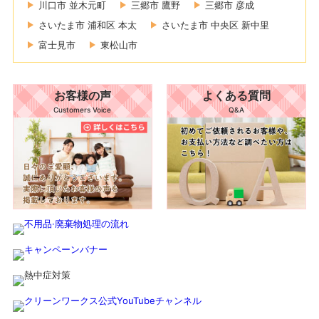
川口市 並木元町
三郷市 鷹野
三郷市 彦成
さいたま市 浦和区 本太
さいたま市 中央区 新中里
富士見市
東松山市
お客様の声
よくある質問
Customers Voice
Q&A