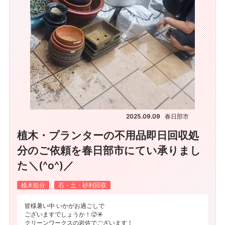
2025.09.09
春日部市
植木・プランターの不用品即日回収処
分のご依頼を春日部市にてい承りまし
た＼(^o^)／
植木処分
石・土・砂利回収
皆様暑い中 いかがお過ごしで
ございますでしょうか！🥵☀️
クリーンワークスの岩佐でございます！