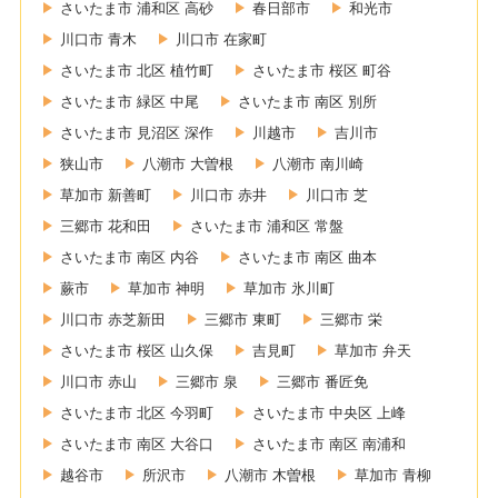
さいたま市 浦和区 高砂
春日部市
和光市
川口市 青木
川口市 在家町
さいたま市 北区 植竹町
さいたま市 桜区 町谷
さいたま市 緑区 中尾
さいたま市 南区 別所
さいたま市 見沼区 深作
川越市
吉川市
狭山市
八潮市 大曽根
八潮市 南川崎
草加市 新善町
川口市 赤井
川口市 芝
三郷市 花和田
さいたま市 浦和区 常盤
さいたま市 南区 内谷
さいたま市 南区 曲本
蕨市
草加市 神明
草加市 氷川町
川口市 赤芝新田
三郷市 東町
三郷市 栄
さいたま市 桜区 山久保
吉見町
草加市 弁天
川口市 赤山
三郷市 泉
三郷市 番匠免
さいたま市 北区 今羽町
さいたま市 中央区 上峰
さいたま市 南区 大谷口
さいたま市 南区 南浦和
越谷市
所沢市
八潮市 木曽根
草加市 青柳