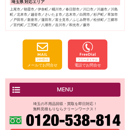
埼玉県 対応エリア
上尾市／朝霞市／伊奈町／桶川市／春日部市／川口市／川越市／川島
町／北本市／越谷市／さいたま市／志木市／白岡市／杉戸町／草加市
／戸田市／新座市／蓮田市／富士見市／ふじみ野市／松伏町／三郷市
／宮代町／三芳町／八潮市／吉川市／和光市／蕨市
24H受付
フリーダイヤル
メールでお問合せ
電話でお問合せ
MENU
埼玉の不用品回収・買取を即日対応！
無料見積もりならクリーンワークス！