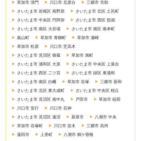
草加市 清門
川口市 北原台
三郷市 市助
さいたま市 岩槻区 相野原
さいたま市 北区 土呂町
さいたま市 中央区 円阿弥
さいたま市 西区 指扇
さいたま市 南区 大谷場
さいたま市 南区 南本町
嵐山町
草加市 青柳町
草加市 瀬崎
草加市 松原
川口市 芝高木
さいたま市 見沼区 御蔵
草加市 旭町
さいたま市 浦和区 大原
さいたま市 中央区 上落合
さいたま市 西区 二ツ宮
さいたま市 緑区 東浦和
さいたま市 南区 白幡
草加市 谷塚
三郷市 新和
さいたま市 北区 東大成町
さいたま市 中央区 桜丘
さいたま市 見沼区 南中丸
戸田市
草加市 稲荷
川口市 安行
川口市 石神
さいたま市 見沼区 蓮沼
新座市
八潮市 中央
草加市 谷塚町
川口市 並木
三郷市 高州
蓮田市
上里町
八潮市 鶴ケ曽根