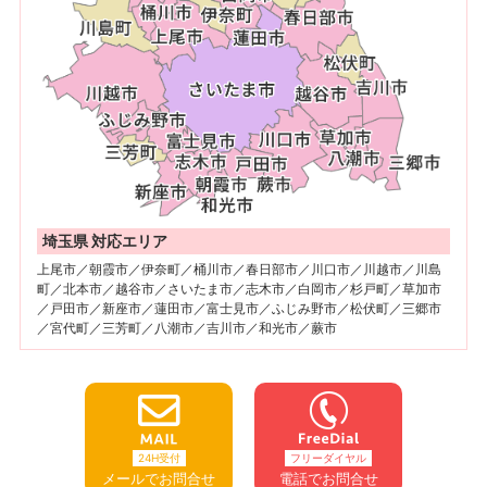
埼玉県 対応エリア
上尾市／朝霞市／伊奈町／桶川市／春日部市／川口市／川越市／川島
町／北本市／越谷市／さいたま市／志木市／白岡市／杉戸町／草加市
／戸田市／新座市／蓮田市／富士見市／ふじみ野市／松伏町／三郷市
／宮代町／三芳町／八潮市／吉川市／和光市／蕨市
24H受付
フリーダイヤル
メールでお問合せ
電話でお問合せ