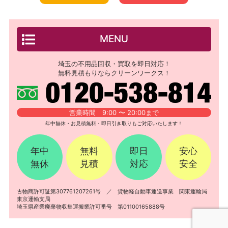
MENU
埼玉の不用品回収・買取を即日対応！
無料見積もりならクリーンワークス！
営業時間 9:00 〜 20:00まで
年中無休・お見積無料・即日引き取りもご対応いたします！
年中
無料
即日
安心
無休
見積
対応
安全
古物商許可証第307761207261号 ／ 貨物軽自動車運送事業 関東運輸局
東京運輸支局
埼玉県産業廃棄物収集運搬業許可番号 第01100165888号