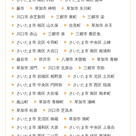
蕨市
草加市 神明
草加市 氷川町
川口市 赤芝新田
三郷市 東町
三郷市 栄
さいたま市 桜区 山久保
吉見町
草加市 弁天
川口市 赤山
三郷市 泉
三郷市 番匠免
さいたま市 北区 今羽町
さいたま市 中央区 上峰
さいたま市 南区 大谷口
さいたま市 南区 南浦和
越谷市
所沢市
八潮市 木曽根
草加市 青柳
草加市 清門
川口市 北原台
三郷市 市助
さいたま市 岩槻区 相野原
さいたま市 北区 土呂町
さいたま市 中央区 円阿弥
さいたま市 西区 指扇
さいたま市 南区 大谷場
さいたま市 南区 南本町
嵐山町
草加市 青柳町
草加市 瀬崎
草加市 松原
川口市 芝高木
さいたま市 見沼区 御蔵
草加市 旭町
さいたま市 浦和区 大原
さいたま市 中央区 上落合
さいたま市 西区 二ツ宮
さいたま市 緑区 東浦和