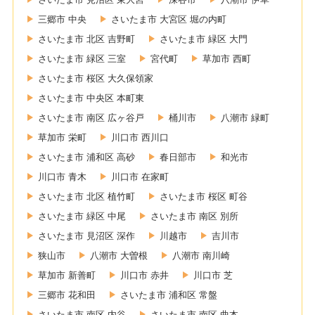
三郷市 中央
さいたま市 大宮区 堀の内町
さいたま市 北区 吉野町
さいたま市 緑区 大門
さいたま市 緑区 三室
宮代町
草加市 西町
さいたま市 桜区 大久保領家
さいたま市 中央区 本町東
さいたま市 南区 広ヶ谷戸
桶川市
八潮市 緑町
草加市 栄町
川口市 西川口
さいたま市 浦和区 高砂
春日部市
和光市
川口市 青木
川口市 在家町
さいたま市 北区 植竹町
さいたま市 桜区 町谷
さいたま市 緑区 中尾
さいたま市 南区 別所
さいたま市 見沼区 深作
川越市
吉川市
狭山市
八潮市 大曽根
八潮市 南川崎
草加市 新善町
川口市 赤井
川口市 芝
三郷市 花和田
さいたま市 浦和区 常盤
さいたま市 南区 内谷
さいたま市 南区 曲本