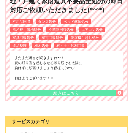
理・戸建て家財道具不要品全処分の即日
対応ご依頼いただきました(*^^*)
不用品回収
タンス処分
ベッド解体処分
風呂釜・浴槽処分
冷蔵庫回収処分
エアコン処分
家具回収処分
家電回収処分
洗濯機引越し処分
遺品整理
植木処分
石・土・砂利回収
まだまだ暑さが続きますね〜！
夏の残り香を感じさせる照り続ける太陽に
負けずに頑張りましょう皆様＼(^o^)／
おはようございます！☀️
続きはこちら
サービスカテゴリ