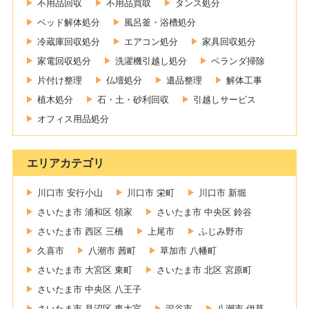
不用品回収
不用品買取
タンス処分
ベッド解体処分
風呂釜・浴槽処分
冷蔵庫回収処分
エアコン処分
家具回収処分
家電回収処分
洗濯機引越し処分
ベランダ掃除
片付け整理
仏壇処分
遺品整理
解体工事
植木処分
石・土・砂利回収
引越しサービス
オフィス用品処分
エリアカテゴリ
川口市 安行小山
川口市 栄町
川口市 新堀
さいたま市 浦和区 領家
さいたま市 中央区 鈴谷
さいたま市 西区 三橋
上尾市
ふじみ野市
久喜市
八潮市 茜町
草加市 八幡町
さいたま市 大宮区 東町
さいたま市 北区 宮原町
さいたま市 中央区 八王子
さいたま市 見沼区 東大宮
深谷市
八潮市 伊草