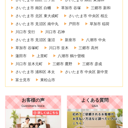
さいたま市 南区 白幡
草加市 谷塚
三郷市 新和
さいたま市 北区 東大成町
さいたま市 中央区 桜丘
さいたま市 見沼区 南中丸
戸田市
草加市 稲荷
川口市 安行
川口市 石神
さいたま市 見沼区 蓮沼
新座市
八潮市 中央
草加市 谷塚町
川口市 並木
三郷市 高州
蓮田市
上里町
八潮市 鶴ケ曽根
川口市 並木元町
三郷市 鷹野
三郷市 彦成
さいたま市 浦和区 本太
さいたま市 中央区 新中里
富士見市
東松山市
お客様の声
よくある質問
Customers Voice
Q&A