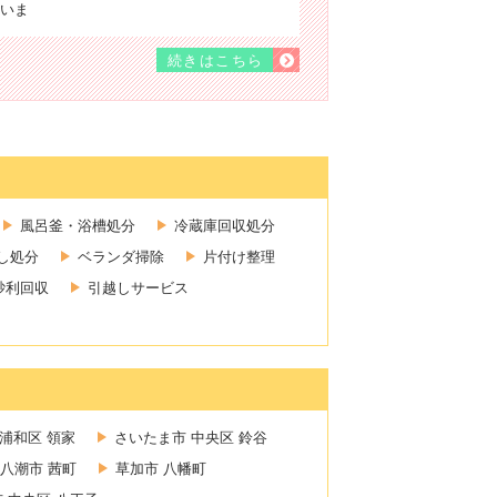
いま
続きはこちら
風呂釜・浴槽処分
冷蔵庫回収処分
し処分
ベランダ掃除
片付け整理
砂利回収
引越しサービス
浦和区 領家
さいたま市 中央区 鈴谷
八潮市 茜町
草加市 八幡町