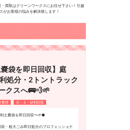
品回収・買取はクリーンワークスにお任せ下さい！引越
スがお客様の悩みを解決致します！
土嚢袋を即日回収】庭
砂利処分・2トントラック
クスへ🚌💨🌱
け整理
石・土・砂利回収
利土嚢袋を即日回収〜🌱●
用品回収・粗大ごみ即日処分のプロフェッショナ