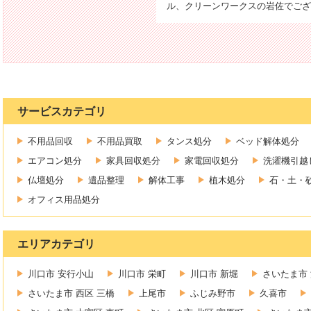
ル、クリーンワークスの岩佐でござ
サービスカテゴリ
不用品回収
不用品買取
タンス処分
ベッド解体処分
エアコン処分
家具回収処分
家電回収処分
洗濯機引越
仏壇処分
遺品整理
解体工事
植木処分
石・土・
オフィス用品処分
エリアカテゴリ
川口市 安行小山
川口市 栄町
川口市 新堀
さいたま市 
さいたま市 西区 三橋
上尾市
ふじみ野市
久喜市