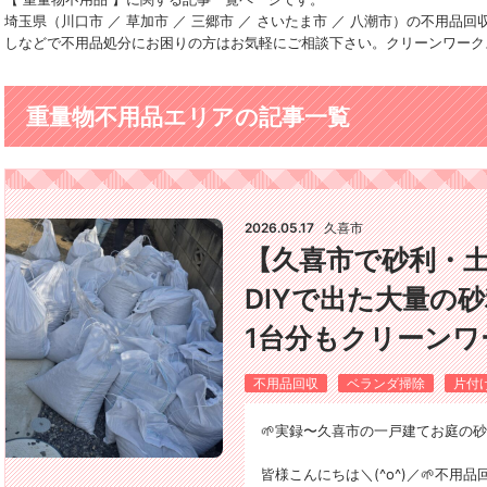
埼玉県（川口市 ／ 草加市 ／ 三郷市 ／ さいたま市 ／ 八潮市）の不用
しなどで不用品処分にお困りの方はお気軽にご相談下さい。クリーンワーク
重量物不用品エリアの記事一覧
2026.05.17
久喜市
【久喜市で砂利・
DIYで出た大量の
1台分もクリーンワー
不用品回収
ベランダ掃除
片付
🌱実録〜久喜市の一戸建てお庭の砂
皆様こんにちは＼(^o^)／🌱不