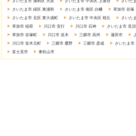
さいたま市 浦和区 大原
さいたま市 中央区 上落合
さいたま
さいたま市 緑区 東浦和
さいたま市 南区 白幡
草加市 谷塚
さいたま市 北区 東大成町
さいたま市 中央区 桜丘
さいたま
草加市 稲荷
川口市 安行
川口市 石神
さいたま市 見沼
草加市 谷塚町
川口市 並木
三郷市 高州
蓮田市
川口市 並木元町
三郷市 鷹野
三郷市 彦成
さいたま市 
富士見市
東松山市