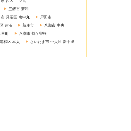
市 西区 二ツ宮
三郷市 新和
市 見沼区 南中丸
戸田市
区 蓮沼
新座市
八潮市 中央
上里町
八潮市 鶴ケ曽根
浦和区 本太
さいたま市 中央区 新中里