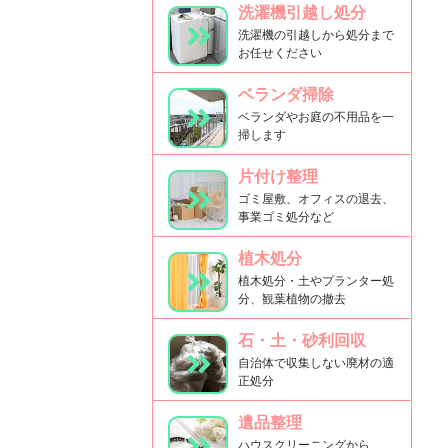
洗濯機引越し処分
洗濯機の引越しから処分まで
お任せください
ベランダ掃除
ベランダやお庭の不用品を一
掃します
片付け整理
ゴミ屋敷、オフィスの退去、
事業ゴミ処分など
植木処分
植木処分・土やプランター処
分、観葉植物の撤去
石・土・砂利回収
自治体で収集しない廃材の適
正処分
遺品整理
ハウスクリーニングから、