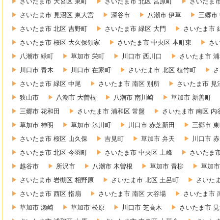
さいたま市 大宮区 東町
さいたま市 北区 宮原町
さいたま市
さいたま市 見沼区 東大宮
深谷市
八潮市 伊草
三郷市
さいたま市 北区 吉野町
さいたま市 緑区 大門
さいたま市 
さいたま市 桜区 大久保領家
さいたま市 中央区 本町東
さ
八潮市 緑町
草加市 栄町
川口市 西川口
さいたま市 浦
川口市 青木
川口市 在家町
さいたま市 北区 植竹町
さ
さいたま市 緑区 中尾
さいたま市 南区 別所
さいたま市 見
狭山市
八潮市 大曽根
八潮市 南川崎
草加市 新善町
三郷市 花和田
さいたま市 浦和区 常盤
さいたま市 南区 内
草加市 神明
草加市 氷川町
川口市 赤芝新田
三郷市 
さいたま市 桜区 山久保
吉見町
草加市 弁天
川口市 
さいたま市 北区 今羽町
さいたま市 中央区 上峰
さいたま市
越谷市
所沢市
八潮市 木曽根
草加市 青柳
草加市
さいたま市 岩槻区 相野原
さいたま市 北区 土呂町
さいたま
さいたま市 西区 指扇
さいたま市 南区 大谷場
さいたま市 
草加市 瀬崎
草加市 松原
川口市 芝高木
さいたま市 見