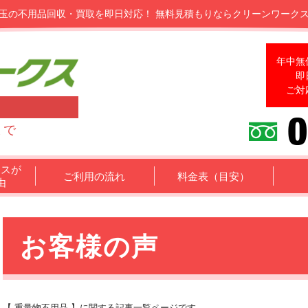
玉の不用品回収・買取を即日対応！
無料見積もりならクリーンワーク
年中無
即
ご対
まで
クスが
ご利用の流れ
料金表（目安）
由
お客様の声
【 重量物不用品 】に関する記事一覧ページです。