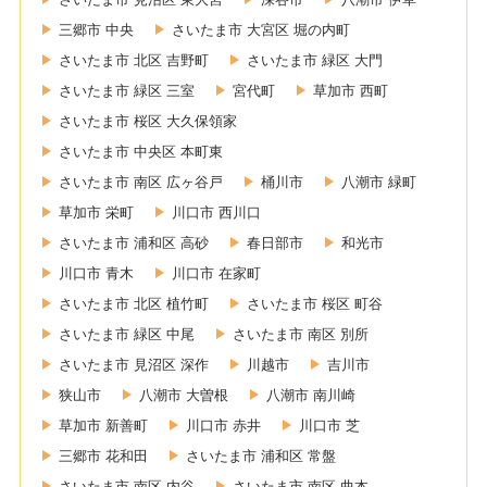
三郷市 中央
さいたま市 大宮区 堀の内町
さいたま市 北区 吉野町
さいたま市 緑区 大門
さいたま市 緑区 三室
宮代町
草加市 西町
さいたま市 桜区 大久保領家
さいたま市 中央区 本町東
さいたま市 南区 広ヶ谷戸
桶川市
八潮市 緑町
草加市 栄町
川口市 西川口
さいたま市 浦和区 高砂
春日部市
和光市
川口市 青木
川口市 在家町
さいたま市 北区 植竹町
さいたま市 桜区 町谷
さいたま市 緑区 中尾
さいたま市 南区 別所
さいたま市 見沼区 深作
川越市
吉川市
狭山市
八潮市 大曽根
八潮市 南川崎
草加市 新善町
川口市 赤井
川口市 芝
三郷市 花和田
さいたま市 浦和区 常盤
さいたま市 南区 内谷
さいたま市 南区 曲本