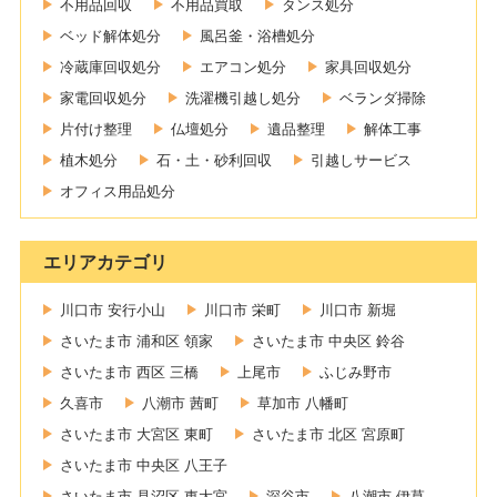
不用品回収
不用品買取
タンス処分
ベッド解体処分
風呂釜・浴槽処分
冷蔵庫回収処分
エアコン処分
家具回収処分
家電回収処分
洗濯機引越し処分
ベランダ掃除
片付け整理
仏壇処分
遺品整理
解体工事
植木処分
石・土・砂利回収
引越しサービス
オフィス用品処分
エリアカテゴリ
川口市 安行小山
川口市 栄町
川口市 新堀
さいたま市 浦和区 領家
さいたま市 中央区 鈴谷
さいたま市 西区 三橋
上尾市
ふじみ野市
久喜市
八潮市 茜町
草加市 八幡町
さいたま市 大宮区 東町
さいたま市 北区 宮原町
さいたま市 中央区 八王子
さいたま市 見沼区 東大宮
深谷市
八潮市 伊草