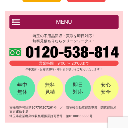
MENU
埼玉の不用品回収・買取を即日対応！
無料見積もりならクリーンワークス！
営業時間 9:00 〜 20:00まで
年中無休・お見積無料・即日引き取りもご対応いたします！
年中
無料
即日
安心
無休
見積
対応
安全
古物商許可証第307761207261号 ／ 貨物軽自動車運送事業 関東運輸局
東京運輸支局
埼玉県産業廃棄物収集運搬業許可番号 第01100165888号