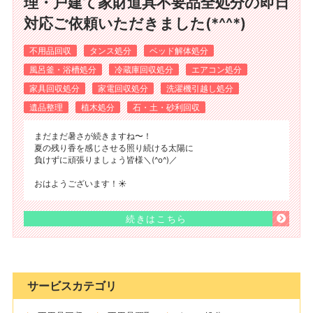
理・戸建て家財道具不要品全処分の即日
対応ご依頼いただきました(*^^*)
不用品回収
タンス処分
ベッド解体処分
風呂釜・浴槽処分
冷蔵庫回収処分
エアコン処分
家具回収処分
家電回収処分
洗濯機引越し処分
遺品整理
植木処分
石・土・砂利回収
まだまだ暑さが続きますね〜！
夏の残り香を感じさせる照り続ける太陽に
負けずに頑張りましょう皆様＼(^o^)／
おはようございます！☀️
続きはこちら
サービスカテゴリ