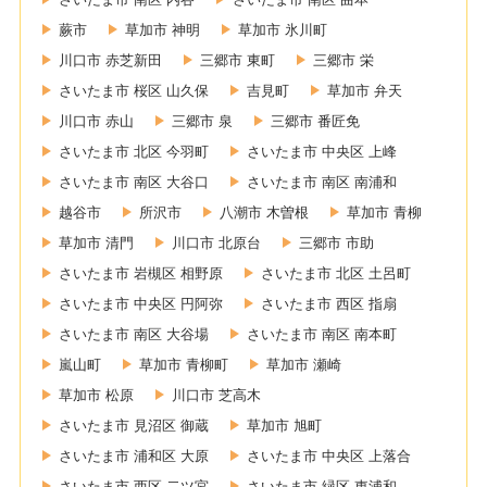
蕨市
草加市 神明
草加市 氷川町
川口市 赤芝新田
三郷市 東町
三郷市 栄
さいたま市 桜区 山久保
吉見町
草加市 弁天
川口市 赤山
三郷市 泉
三郷市 番匠免
さいたま市 北区 今羽町
さいたま市 中央区 上峰
さいたま市 南区 大谷口
さいたま市 南区 南浦和
越谷市
所沢市
八潮市 木曽根
草加市 青柳
草加市 清門
川口市 北原台
三郷市 市助
さいたま市 岩槻区 相野原
さいたま市 北区 土呂町
さいたま市 中央区 円阿弥
さいたま市 西区 指扇
さいたま市 南区 大谷場
さいたま市 南区 南本町
嵐山町
草加市 青柳町
草加市 瀬崎
草加市 松原
川口市 芝高木
さいたま市 見沼区 御蔵
草加市 旭町
さいたま市 浦和区 大原
さいたま市 中央区 上落合
さいたま市 西区 二ツ宮
さいたま市 緑区 東浦和