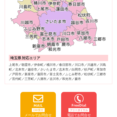
埼玉県 対応エリア
上尾市／朝霞市／伊奈町／桶川市／春日部市／川口市／川越市／川島
町／北本市／越谷市／さいたま市／志木市／白岡市／杉戸町／草加市
／戸田市／新座市／蓮田市／富士見市／ふじみ野市／松伏町／三郷市
／宮代町／三芳町／八潮市／吉川市／和光市／蕨市
24H受付
フリーダイヤル
メールでお問合せ
電話でお問合せ