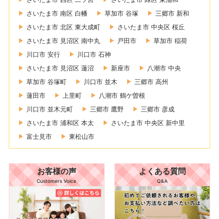
さいたま市 南区 白幡
草加市 谷塚
三郷市 新和
さいたま市 北区 東大成町
さいたま市 中央区 桜丘
さいたま市 見沼区 南中丸
戸田市
草加市 稲荷
川口市 安行
川口市 石神
さいたま市 見沼区 蓮沼
新座市
八潮市 中央
草加市 谷塚町
川口市 並木
三郷市 高州
蓮田市
上里町
八潮市 鶴ケ曽根
川口市 並木元町
三郷市 鷹野
三郷市 彦成
さいたま市 浦和区 本太
さいたま市 中央区 新中里
富士見市
東松山市
お客様の声
よくある質問
Customers Voice
Q&A