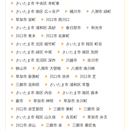
さいたま市 中央区 本町東
さいたま市 南区 広ヶ谷戸
桶川市
八潮市 緑町
草加市 栄町
川口市 西川口
さいたま市 浦和区 高砂
春日部市
和光市
川口市 青木
川口市 在家町
さいたま市 北区 植竹町
さいたま市 桜区 町谷
さいたま市 緑区 中尾
さいたま市 南区 別所
さいたま市 見沼区 深作
川越市
吉川市
狭山市
八潮市 大曽根
八潮市 南川崎
草加市 新善町
川口市 赤井
川口市 芝
三郷市 花和田
さいたま市 浦和区 常盤
さいたま市 南区 内谷
さいたま市 南区 曲本
蕨市
草加市 神明
草加市 氷川町
川口市 赤芝新田
三郷市 東町
三郷市 栄
さいたま市 桜区 山久保
吉見町
草加市 弁天
川口市 赤山
三郷市 泉
三郷市 番匠免