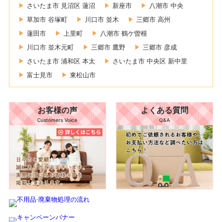
さいたま市 見沼区 蓮沼
新座市
八潮市 中央
草加市 谷塚町
川口市 並木
三郷市 高州
蓮田市
上里町
八潮市 鶴ケ曽根
川口市 並木元町
三郷市 鷹野
三郷市 彦成
さいたま市 浦和区 本太
さいたま市 中央区 新中里
富士見市
東松山市
お客様の声
よくある質問
Customers Voice
Q&A