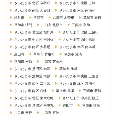
さいたま市 北区 今羽町
さいたま市 中央区 上峰
さいたま市 南区 大谷口
さいたま市 南区 南浦和
越谷市
所沢市
八潮市 木曽根
草加市 青柳
草加市 清門
川口市 北原台
三郷市 市助
さいたま市 岩槻区 相野原
さいたま市 北区 土呂町
さいたま市 中央区 円阿弥
さいたま市 西区 指扇
さいたま市 南区 大谷場
さいたま市 南区 南本町
嵐山町
草加市 青柳町
草加市 瀬崎
草加市 松原
川口市 芝高木
さいたま市 見沼区 御蔵
草加市 旭町
さいたま市 浦和区 大原
さいたま市 中央区 上落合
さいたま市 西区 二ツ宮
さいたま市 緑区 東浦和
さいたま市 南区 白幡
草加市 谷塚
三郷市 新和
さいたま市 北区 東大成町
さいたま市 中央区 桜丘
さいたま市 見沼区 南中丸
戸田市
草加市 稲荷
川口市 安行
川口市 石神