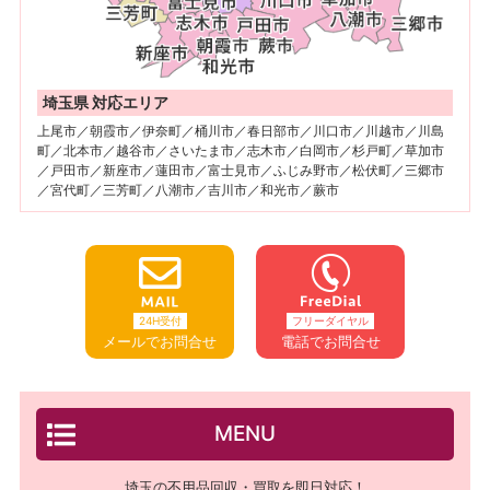
埼玉県 対応エリア
上尾市／朝霞市／伊奈町／桶川市／春日部市／川口市／川越市／川島
町／北本市／越谷市／さいたま市／志木市／白岡市／杉戸町／草加市
／戸田市／新座市／蓮田市／富士見市／ふじみ野市／松伏町／三郷市
／宮代町／三芳町／八潮市／吉川市／和光市／蕨市
24H受付
フリーダイヤル
メールでお問合せ
電話でお問合せ
MENU
埼玉の不用品回収・買取を即日対応！