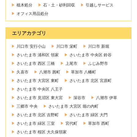
植木処分
石・土・砂利回収
引越しサービス
オフィス用品処分
エリアカテゴリ
川口市 安行小山
川口市 栄町
川口市 新堀
さいたま市 浦和区 領家
さいたま市 中央区 鈴谷
さいたま市 西区 三橋
上尾市
ふじみ野市
久喜市
八潮市 茜町
草加市 八幡町
さいたま市 大宮区 東町
さいたま市 北区 宮原町
さいたま市 中央区 八王子
さいたま市 見沼区 東大宮
深谷市
八潮市 伊草
三郷市 中央
さいたま市 大宮区 堀の内町
さいたま市 北区 吉野町
さいたま市 緑区 大門
さいたま市 緑区 三室
宮代町
草加市 西町
さいたま市 桜区 大久保領家