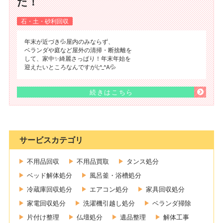
た！
石・土・砂利回収
年末が近づき💦屋内のみならず、
ベランダや庭など屋外の清掃・断捨離を
して、家中✨綺麗さっぱり！年末年始を
迎えたいところなんですが(;^_^A💦
続きはこちら
サービスカテゴリ
不用品回収
不用品買取
タンス処分
ベッド解体処分
風呂釜・浴槽処分
冷蔵庫回収処分
エアコン処分
家具回収処分
家電回収処分
洗濯機引越し処分
ベランダ掃除
片付け整理
仏壇処分
遺品整理
解体工事