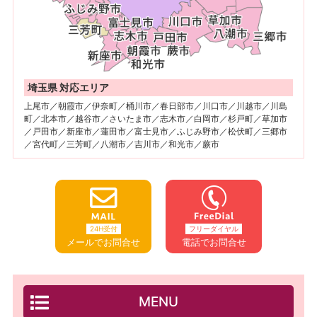
埼玉県 対応エリア
上尾市／朝霞市／伊奈町／桶川市／春日部市／川口市／川越市／川島
町／北本市／越谷市／さいたま市／志木市／白岡市／杉戸町／草加市
／戸田市／新座市／蓮田市／富士見市／ふじみ野市／松伏町／三郷市
／宮代町／三芳町／八潮市／吉川市／和光市／蕨市
24H受付
フリーダイヤル
メールでお問合せ
電話でお問合せ
MENU