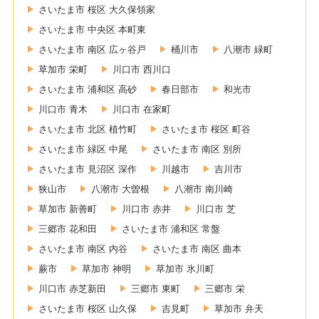
さいたま市 桜区 大久保領家
さいたま市 中央区 本町東
さいたま市 南区 広ヶ谷戸
桶川市
八潮市 緑町
草加市 栄町
川口市 西川口
さいたま市 浦和区 高砂
春日部市
和光市
川口市 青木
川口市 在家町
さいたま市 北区 植竹町
さいたま市 桜区 町谷
さいたま市 緑区 中尾
さいたま市 南区 別所
さいたま市 見沼区 深作
川越市
吉川市
狭山市
八潮市 大曽根
八潮市 南川崎
草加市 新善町
川口市 赤井
川口市 芝
三郷市 花和田
さいたま市 浦和区 常盤
さいたま市 南区 内谷
さいたま市 南区 曲本
蕨市
草加市 神明
草加市 氷川町
川口市 赤芝新田
三郷市 東町
三郷市 栄
さいたま市 桜区 山久保
吉見町
草加市 弁天