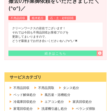
撤去の作業御依頼をいただきました＼
(^o^)／
不用品回収
植木処分
石・土・砂利回収
クリーンワークスの岩佐でございます！
それでは今回も不用品回収お客様ブログを
更新してまいりますので、
どうぞ最後までお付き合いくださいね＼(^o^)／🌟
続きはこちら
サービスカテゴリ
不用品回収
不用品買取
タンス処分
ベッド解体処分
風呂釜・浴槽処分
冷蔵庫回収処分
エアコン処分
家具回収処分
家電回収処分
洗濯機引越し処分
ベランダ掃除