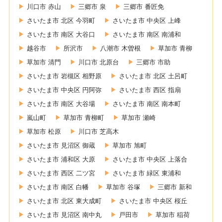
川口市 赤山
三郷市 泉
三郷市 番匠免
さいたま市 北区 今羽町
さいたま市 中央区 上峰
さいたま市 南区 大谷口
さいたま市 南区 南浦和
越谷市
所沢市
八潮市 木曽根
草加市 青柳
草加市 清門
川口市 北原台
三郷市 市助
さいたま市 岩槻区 相野原
さいたま市 北区 土呂町
さいたま市 中央区 円阿弥
さいたま市 西区 指扇
さいたま市 南区 大谷場
さいたま市 南区 南本町
嵐山町
草加市 青柳町
草加市 瀬崎
草加市 松原
川口市 芝高木
さいたま市 見沼区 御蔵
草加市 旭町
さいたま市 浦和区 大原
さいたま市 中央区 上落合
さいたま市 西区 二ツ宮
さいたま市 緑区 東浦和
さいたま市 南区 白幡
草加市 谷塚
三郷市 新和
さいたま市 北区 東大成町
さいたま市 中央区 桜丘
さいたま市 見沼区 南中丸
戸田市
草加市 稲荷