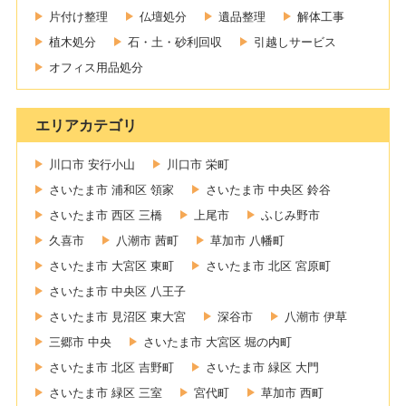
片付け整理
仏壇処分
遺品整理
解体工事
植木処分
石・土・砂利回収
引越しサービス
オフィス用品処分
エリアカテゴリ
川口市 安行小山
川口市 栄町
さいたま市 浦和区 領家
さいたま市 中央区 鈴谷
さいたま市 西区 三橋
上尾市
ふじみ野市
久喜市
八潮市 茜町
草加市 八幡町
さいたま市 大宮区 東町
さいたま市 北区 宮原町
さいたま市 中央区 八王子
さいたま市 見沼区 東大宮
深谷市
八潮市 伊草
三郷市 中央
さいたま市 大宮区 堀の内町
さいたま市 北区 吉野町
さいたま市 緑区 大門
さいたま市 緑区 三室
宮代町
草加市 西町