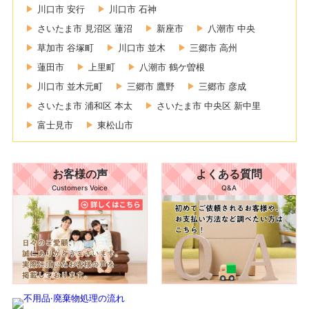
川口市 安行
川口市 石神
さいたま市 見沼区 蓮沼
新座市
八潮市 中央
草加市 谷塚町
川口市 並木
三郷市 高州
蓮田市
上里町
八潮市 鶴ケ曽根
川口市 並木元町
三郷市 鷹野
三郷市 彦成
さいたま市 浦和区 本太
さいたま市 中央区 新中里
富士見市
東松山市
お客様の声
よくある質問
Customers Voice
Q&A