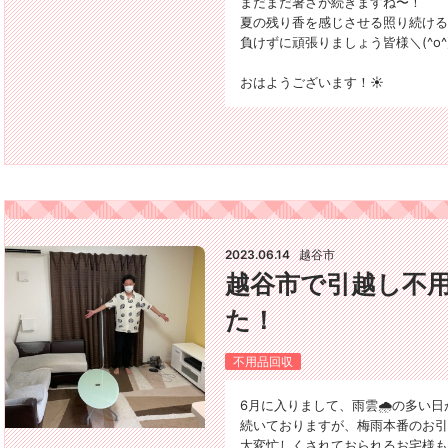
まだまだ暑さが続きますね〜！
夏の残り香を感じさせる照り続ける
負けずに頑張りましょう皆様＼(^o^
おはようございます！☀️
2023.06.14
越谷市
越谷市で引越し不
た！
不用品回収
6月に入りまして、雨雲🌧の多い日
続いておりますが、梅雨本番のお引
大変忙しくされておられるお宅様も