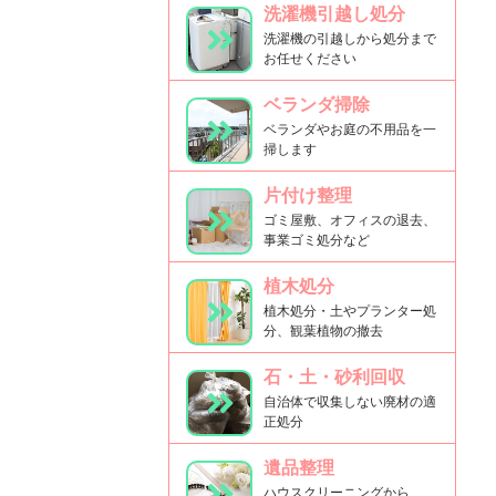
洗濯機引越し処分
洗濯機の引越しから処分まで
お任せください
ベランダ掃除
ベランダやお庭の不用品を一
掃します
片付け整理
ゴミ屋敷、オフィスの退去、
事業ゴミ処分など
植木処分
植木処分・土やプランター処
分、観葉植物の撤去
石・土・砂利回収
自治体で収集しない廃材の適
正処分
遺品整理
ハウスクリーニングから、