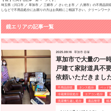
埼玉県（川口市 ／ 草加市 ／ 三郷市 ／ さいたま市 ／ 八潮市）の不用
しなどで不用品処分にお困りの方はお気軽にご相談下さい。クリーンワーク
鏡エリアの記事一覧
2025.09.16
草加市 谷塚
草加市で大量の一
戸建て家財道具不
依頼いただきました(*
不用品回収
タンス処分
ベッド
冷蔵庫回収処分
エアコン処分
洗濯機引越し処分
遺品整理
植