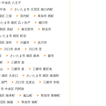
 中央区 八王子
 中央
さいたま市 大宮区 堀の内町
緑区 三室
宮代町
草加市 西町
いたま市 南区 広ヶ谷戸
桶川市
和区 高砂
春日部市
和光市
いたま市 桜区 町谷
沼区 深作
川越市
吉川市
川口市 赤井
川口市 芝
谷
さいたま市 南区 曲本
蕨市
東町
三郷市 栄
赤山
三郷市 泉
三郷市 番匠免
 南区 大谷口
さいたま市 南区 南浦和
 清門
川口市 北原台
三郷市 市助
市 中央区 円阿弥
南区 南本町
嵐山町
草加市 青柳町
沼区 御蔵
草加市 旭町