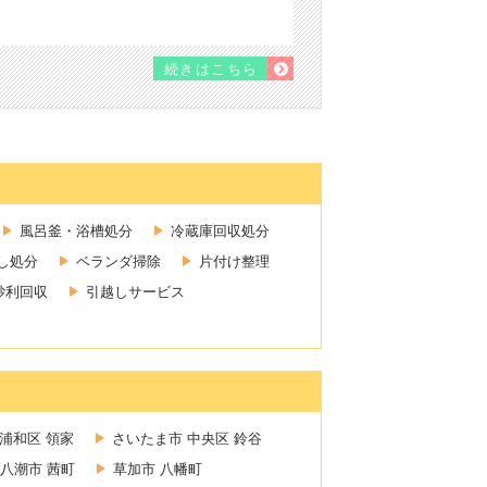
続きはこちら
風呂釜・浴槽処分
冷蔵庫回収処分
し処分
ベランダ掃除
片付け整理
砂利回収
引越しサービス
浦和区 領家
さいたま市 中央区 鈴谷
八潮市 茜町
草加市 八幡町