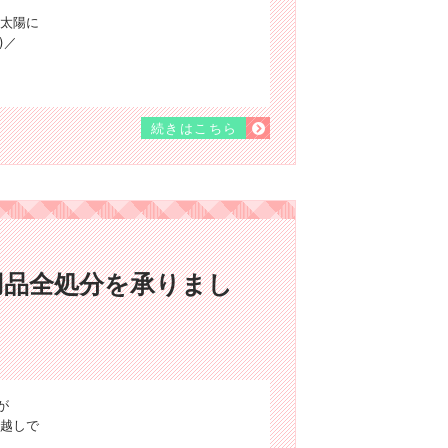
太陽に
)／
続きはこちら
用品全処分を承りまし
が
越しで