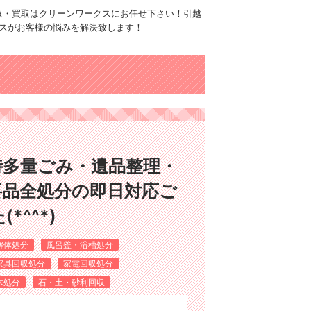
品回収・買取はクリーンワークスにお任せ下さい！引越
スがお客様の悩みを解決致します！
時多量ごみ・遺品整理・
要品全処分の即日対応ご
^^*)
解体処分
風呂釜・浴槽処分
家具回収処分
家電回収処分
木処分
石・土・砂利回収