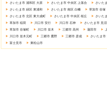
さいたま市 浦和区 大原
さいたま市 中央区 上落合
さいたま
さいたま市 緑区 東浦和
さいたま市 南区 白幡
草加市 谷塚
さいたま市 北区 東大成町
さいたま市 中央区 桜丘
さいたま
草加市 稲荷
川口市 安行
川口市 石神
さいたま市 見沼
草加市 谷塚町
川口市 並木
三郷市 高州
蓮田市
川口市 並木元町
三郷市 鷹野
三郷市 彦成
さいたま市 
富士見市
東松山市