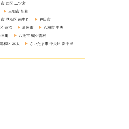
市 西区 二ツ宮
三郷市 新和
市 見沼区 南中丸
戸田市
区 蓮沼
新座市
八潮市 中央
上里町
八潮市 鶴ケ曽根
浦和区 本太
さいたま市 中央区 新中里