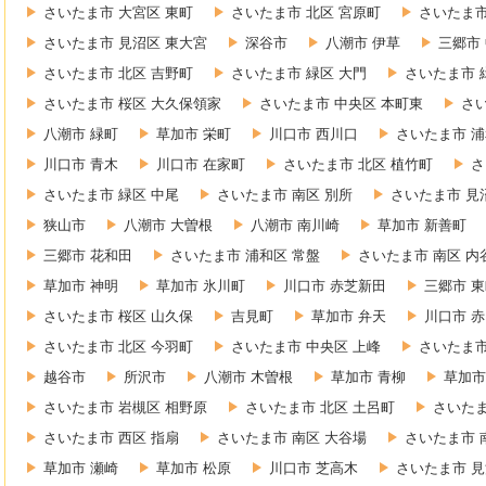
さいたま市 大宮区 東町
さいたま市 北区 宮原町
さいたま市
さいたま市 見沼区 東大宮
深谷市
八潮市 伊草
三郷市
さいたま市 北区 吉野町
さいたま市 緑区 大門
さいたま市 
さいたま市 桜区 大久保領家
さいたま市 中央区 本町東
さ
八潮市 緑町
草加市 栄町
川口市 西川口
さいたま市 浦
川口市 青木
川口市 在家町
さいたま市 北区 植竹町
さ
さいたま市 緑区 中尾
さいたま市 南区 別所
さいたま市 見
狭山市
八潮市 大曽根
八潮市 南川崎
草加市 新善町
三郷市 花和田
さいたま市 浦和区 常盤
さいたま市 南区 内
草加市 神明
草加市 氷川町
川口市 赤芝新田
三郷市 
さいたま市 桜区 山久保
吉見町
草加市 弁天
川口市 
さいたま市 北区 今羽町
さいたま市 中央区 上峰
さいたま市
越谷市
所沢市
八潮市 木曽根
草加市 青柳
草加市
さいたま市 岩槻区 相野原
さいたま市 北区 土呂町
さいたま
さいたま市 西区 指扇
さいたま市 南区 大谷場
さいたま市 
草加市 瀬崎
草加市 松原
川口市 芝高木
さいたま市 見