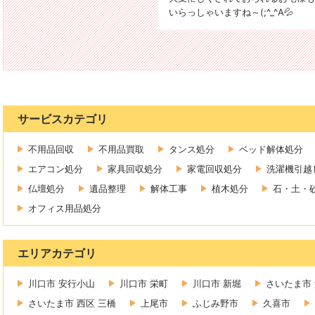
いらっしゃいますね～(;^_^A💦
サービスカテゴリ
不用品回収
不用品買取
タンス処分
ベッド解体処分
エアコン処分
家具回収処分
家電回収処分
洗濯機引越
仏壇処分
遺品整理
解体工事
植木処分
石・土・
オフィス用品処分
エリアカテゴリ
川口市 安行小山
川口市 栄町
川口市 新堀
さいたま市 
さいたま市 西区 三橋
上尾市
ふじみ野市
久喜市