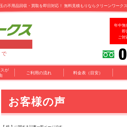
玉の不用品回収・買取を即日対応！
無料見積もりならクリーンワーク
年中無
即
ご対
まで
クスが
ご利用の流れ
料金表（目安）
由
お客様の声
【 鏡 】に関する記事一覧ページです。