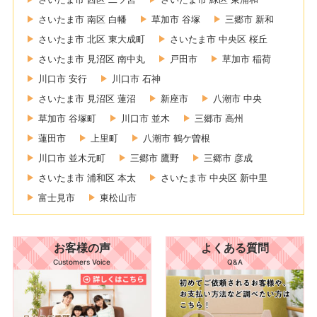
さいたま市 南区 白幡
草加市 谷塚
三郷市 新和
さいたま市 北区 東大成町
さいたま市 中央区 桜丘
さいたま市 見沼区 南中丸
戸田市
草加市 稲荷
川口市 安行
川口市 石神
さいたま市 見沼区 蓮沼
新座市
八潮市 中央
草加市 谷塚町
川口市 並木
三郷市 高州
蓮田市
上里町
八潮市 鶴ケ曽根
川口市 並木元町
三郷市 鷹野
三郷市 彦成
さいたま市 浦和区 本太
さいたま市 中央区 新中里
富士見市
東松山市
お客様の声
よくある質問
Customers Voice
Q&A