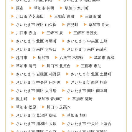
蕨市
草加市 神明
草加市 氷川町
川口市 赤芝新田
三郷市 東町
三郷市 栄
さいたま市 桜区 山久保
吉見町
草加市 弁天
川口市 赤山
三郷市 泉
三郷市 番匠免
さいたま市 北区 今羽町
さいたま市 中央区 上峰
さいたま市 南区 大谷口
さいたま市 南区 南浦和
越谷市
所沢市
八潮市 木曽根
草加市 青柳
草加市 清門
川口市 北原台
三郷市 市助
さいたま市 岩槻区 相野原
さいたま市 北区 土呂町
さいたま市 中央区 円阿弥
さいたま市 西区 指扇
さいたま市 南区 大谷場
さいたま市 南区 南本町
嵐山町
草加市 青柳町
草加市 瀬崎
草加市 松原
川口市 芝高木
さいたま市 見沼区 御蔵
草加市 旭町
さいたま市 浦和区 大原
さいたま市 中央区 上落合
さいたま市 西区 二ツ宮
さいたま市 緑区 東浦和