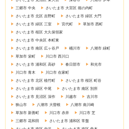
三郷市 中央
さいたま市 大宮区 堀の内町
さいたま市 北区 吉野町
さいたま市 緑区 大門
さいたま市 緑区 三室
宮代町
草加市 西町
さいたま市 桜区 大久保領家
さいたま市 中央区 本町東
さいたま市 南区 広ヶ谷戸
桶川市
八潮市 緑町
草加市 栄町
川口市 西川口
さいたま市 浦和区 高砂
春日部市
和光市
川口市 青木
川口市 在家町
さいたま市 北区 植竹町
さいたま市 桜区 町谷
さいたま市 緑区 中尾
さいたま市 南区 別所
さいたま市 見沼区 深作
川越市
吉川市
狭山市
八潮市 大曽根
八潮市 南川崎
草加市 新善町
川口市 赤井
川口市 芝
三郷市 花和田
さいたま市 浦和区 常盤
さいたま市 南区 内谷
さいたま市 南区 曲本