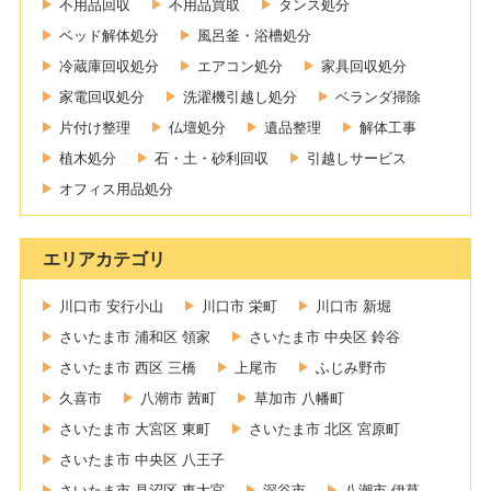
不用品回収
不用品買取
タンス処分
ベッド解体処分
風呂釜・浴槽処分
冷蔵庫回収処分
エアコン処分
家具回収処分
家電回収処分
洗濯機引越し処分
ベランダ掃除
片付け整理
仏壇処分
遺品整理
解体工事
植木処分
石・土・砂利回収
引越しサービス
オフィス用品処分
エリアカテゴリ
川口市 安行小山
川口市 栄町
川口市 新堀
さいたま市 浦和区 領家
さいたま市 中央区 鈴谷
さいたま市 西区 三橋
上尾市
ふじみ野市
久喜市
八潮市 茜町
草加市 八幡町
さいたま市 大宮区 東町
さいたま市 北区 宮原町
さいたま市 中央区 八王子
さいたま市 見沼区 東大宮
深谷市
八潮市 伊草