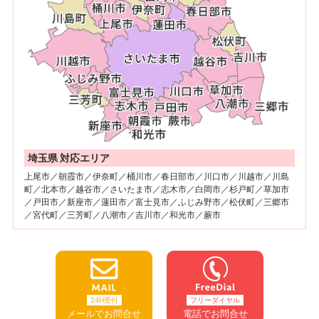
埼玉県 対応エリア
上尾市／朝霞市／伊奈町／桶川市／春日部市／川口市／川越市／川島
町／北本市／越谷市／さいたま市／志木市／白岡市／杉戸町／草加市
／戸田市／新座市／蓮田市／富士見市／ふじみ野市／松伏町／三郷市
／宮代町／三芳町／八潮市／吉川市／和光市／蕨市
24H受付
フリーダイヤル
メールでお問合せ
電話でお問合せ