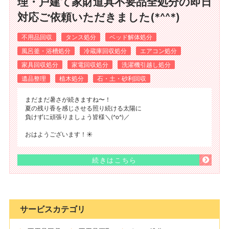
理・戸建て家財道具不要品全処分の即日
対応ご依頼いただきました(*^^*)
不用品回収
タンス処分
ベッド解体処分
風呂釜・浴槽処分
冷蔵庫回収処分
エアコン処分
家具回収処分
家電回収処分
洗濯機引越し処分
遺品整理
植木処分
石・土・砂利回収
まだまだ暑さが続きますね〜！
夏の残り香を感じさせる照り続ける太陽に
負けずに頑張りましょう皆様＼(^o^)／
おはようございます！☀️
続きはこちら
サービスカテゴリ