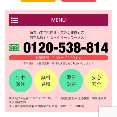
MENU
埼玉の不用品回収・買取を即日対応！
無料見積もりならクリーンワークス！
営業時間 9:00 〜 20:00まで
年中無休・お見積無料・即日引き取りもご対応いたします！
年中
無料
即日
安心
無休
見積
対応
安全
古物商許可証第307761207261号 ／ 貨物軽自動車運送事業 関東運輸局
東京運輸支局
埼玉県産業廃棄物収集運搬業許可番号 第01100165888号