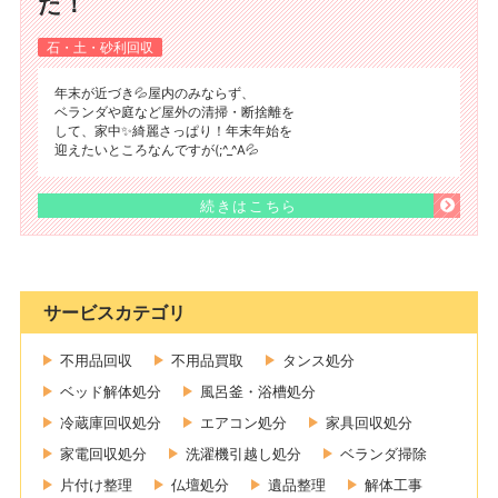
た！
石・土・砂利回収
年末が近づき💦屋内のみならず、
ベランダや庭など屋外の清掃・断捨離を
して、家中✨綺麗さっぱり！年末年始を
迎えたいところなんですが(;^_^A💦
続きはこちら
サービスカテゴリ
不用品回収
不用品買取
タンス処分
ベッド解体処分
風呂釜・浴槽処分
冷蔵庫回収処分
エアコン処分
家具回収処分
家電回収処分
洗濯機引越し処分
ベランダ掃除
片付け整理
仏壇処分
遺品整理
解体工事