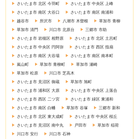
さいたま市 北区 今羽町
さいたま市 中央区 上峰
さいたま市 南区 大谷口
さいたま市 南区 南浦和
越谷市
所沢市
八潮市 木曽根
草加市 青柳
草加市 清門
川口市 北原台
三郷市 市助
さいたま市 岩槻区 相野原
さいたま市 北区 土呂町
さいたま市 中央区 円阿弥
さいたま市 西区 指扇
さいたま市 南区 大谷場
さいたま市 南区 南本町
嵐山町
草加市 青柳町
草加市 瀬崎
草加市 松原
川口市 芝高木
さいたま市 見沼区 御蔵
草加市 旭町
さいたま市 浦和区 大原
さいたま市 中央区 上落合
さいたま市 西区 二ツ宮
さいたま市 緑区 東浦和
さいたま市 南区 白幡
草加市 谷塚
三郷市 新和
さいたま市 北区 東大成町
さいたま市 中央区 桜丘
さいたま市 見沼区 南中丸
戸田市
草加市 稲荷
川口市 安行
川口市 石神