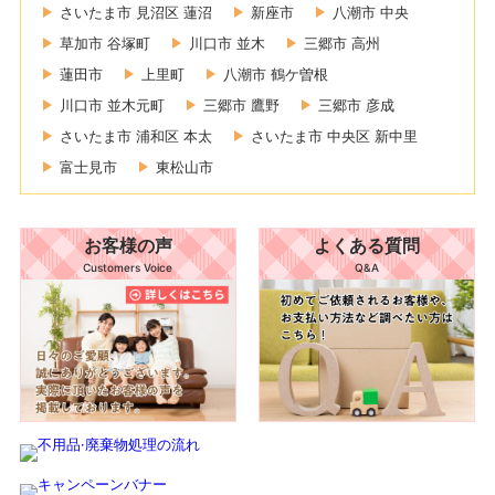
さいたま市 見沼区 蓮沼
新座市
八潮市 中央
草加市 谷塚町
川口市 並木
三郷市 高州
蓮田市
上里町
八潮市 鶴ケ曽根
川口市 並木元町
三郷市 鷹野
三郷市 彦成
さいたま市 浦和区 本太
さいたま市 中央区 新中里
富士見市
東松山市
お客様の声
よくある質問
Customers Voice
Q&A