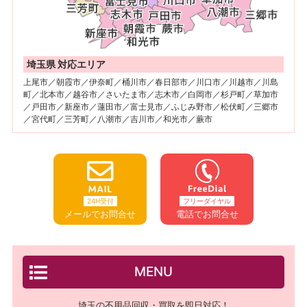
埼玉県 対応エリア
上尾市／朝霞市／伊奈町／桶川市／春日部市／川口市／川越市／川島
町／北本市／越谷市／さいたま市／志木市／白岡市／杉戸町／草加市
／戸田市／新座市／蓮田市／富士見市／ふじみ野市／松伏町／三郷市
／宮代町／三芳町／八潮市／吉川市／和光市／蕨市
24H受付
フリーダイヤル
メールでお問合せ
電話でお問合せ
MENU
埼玉の不用品回収・買取を即日対応！