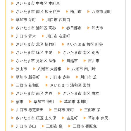
さいたま市 中央区 本町東
さいたま市 南区 広ヶ谷戸
桶川市
八潮市 緑町
草加市 栄町
川口市 西川口
さいたま市 浦和区 高砂
春日部市
和光市
川口市 青木
川口市 在家町
さいたま市 北区 植竹町
さいたま市 桜区 町谷
さいたま市 緑区 中尾
さいたま市 南区 別所
さいたま市 見沼区 深作
川越市
吉川市
狭山市
八潮市 大曽根
八潮市 南川崎
草加市 新善町
川口市 赤井
川口市 芝
三郷市 花和田
さいたま市 浦和区 常盤
さいたま市 南区 内谷
さいたま市 南区 曲本
蕨市
草加市 神明
草加市 氷川町
川口市 赤芝新田
三郷市 東町
三郷市 栄
さいたま市 桜区 山久保
吉見町
草加市 弁天
川口市 赤山
三郷市 泉
三郷市 番匠免