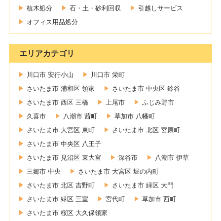
植木処分
石・土・砂利回収
引越しサービス
オフィス用品処分
エリアカテゴリ
川口市 安行小山
川口市 栄町
さいたま市 浦和区 領家
さいたま市 中央区 鈴谷
さいたま市 西区 三橋
上尾市
ふじみ野市
久喜市
八潮市 茜町
草加市 八幡町
さいたま市 大宮区 東町
さいたま市 北区 宮原町
さいたま市 中央区 八王子
さいたま市 見沼区 東大宮
深谷市
八潮市 伊草
三郷市 中央
さいたま市 大宮区 堀の内町
さいたま市 北区 吉野町
さいたま市 緑区 大門
さいたま市 緑区 三室
宮代町
草加市 西町
さいたま市 桜区 大久保領家