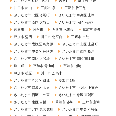
さいたま市 桜区 山久保
吉見町
草加市 弁天
川口市 赤山
三郷市 泉
三郷市 番匠免
さいたま市 北区 今羽町
さいたま市 中央区 上峰
さいたま市 南区 大谷口
さいたま市 南区 南浦和
越谷市
所沢市
八潮市 木曽根
草加市 青柳
草加市 清門
川口市 北原台
三郷市 市助
さいたま市 岩槻区 相野原
さいたま市 北区 土呂町
さいたま市 中央区 円阿弥
さいたま市 西区 指扇
さいたま市 南区 大谷場
さいたま市 南区 南本町
嵐山町
草加市 青柳町
草加市 瀬崎
草加市 松原
川口市 芝高木
さいたま市 見沼区 御蔵
草加市 旭町
さいたま市 浦和区 大原
さいたま市 中央区 上落合
さいたま市 西区 二ツ宮
さいたま市 緑区 東浦和
さいたま市 南区 白幡
草加市 谷塚
三郷市 新和
さいたま市 北区 東大成町
さいたま市 中央区 桜丘