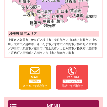
埼玉県 対応エリア
上尾市／朝霞市／伊奈町／桶川市／春日部市／川口市／川越市／川島
町／北本市／越谷市／さいたま市／志木市／白岡市／杉戸町／草加市
／戸田市／新座市／蓮田市／富士見市／ふじみ野市／松伏町／三郷市
／宮代町／三芳町／八潮市／吉川市／和光市／蕨市
24H受付
フリーダイヤル
メールでお問合せ
電話でお問合せ
MENU