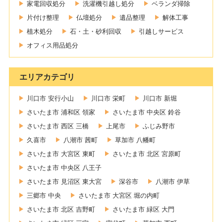
家電回収処分
洗濯機引越し処分
ベランダ掃除
片付け整理
仏壇処分
遺品整理
解体工事
植木処分
石・土・砂利回収
引越しサービス
オフィス用品処分
エリアカテゴリ
川口市 安行小山
川口市 栄町
川口市 新堀
さいたま市 浦和区 領家
さいたま市 中央区 鈴谷
さいたま市 西区 三橋
上尾市
ふじみ野市
久喜市
八潮市 茜町
草加市 八幡町
さいたま市 大宮区 東町
さいたま市 北区 宮原町
さいたま市 中央区 八王子
さいたま市 見沼区 東大宮
深谷市
八潮市 伊草
三郷市 中央
さいたま市 大宮区 堀の内町
さいたま市 北区 吉野町
さいたま市 緑区 大門