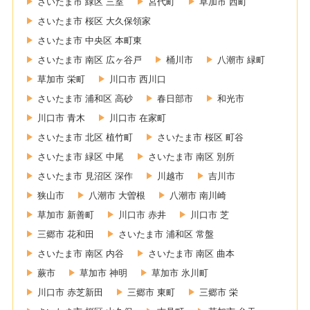
さいたま市 緑区 三室
宮代町
草加市 西町
さいたま市 桜区 大久保領家
さいたま市 中央区 本町東
さいたま市 南区 広ヶ谷戸
桶川市
八潮市 緑町
草加市 栄町
川口市 西川口
さいたま市 浦和区 高砂
春日部市
和光市
川口市 青木
川口市 在家町
さいたま市 北区 植竹町
さいたま市 桜区 町谷
さいたま市 緑区 中尾
さいたま市 南区 別所
さいたま市 見沼区 深作
川越市
吉川市
狭山市
八潮市 大曽根
八潮市 南川崎
草加市 新善町
川口市 赤井
川口市 芝
三郷市 花和田
さいたま市 浦和区 常盤
さいたま市 南区 内谷
さいたま市 南区 曲本
蕨市
草加市 神明
草加市 氷川町
川口市 赤芝新田
三郷市 東町
三郷市 栄