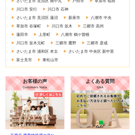
さいたま市 見沼区 南中丸
戸田市
草加市 稲荷
川口市 安行
川口市 石神
さいたま市 見沼区 蓮沼
新座市
八潮市 中央
草加市 谷塚町
川口市 並木
三郷市 高州
蓮田市
上里町
八潮市 鶴ケ曽根
川口市 並木元町
三郷市 鷹野
三郷市 彦成
さいたま市 浦和区 本太
さいたま市 中央区 新中里
富士見市
東松山市
お客様の声
よくある質問
Customers Voice
Q&A