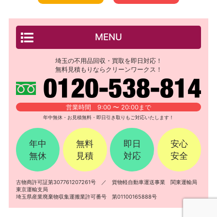
MENU
埼玉の不用品回収・買取を即日対応！
無料見積もりならクリーンワークス！
営業時間 9:00 〜 20:00まで
年中無休・お見積無料・即日引き取りもご対応いたします！
年中
無料
即日
安心
無休
見積
対応
安全
古物商許可証第307761207261号 ／ 貨物軽自動車運送事業 関東運輸局
東京運輸支局
埼玉県産業廃棄物収集運搬業許可番号 第01100165888号