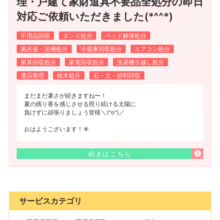
理・戸建て家財道具不要品全処分の即日
対応ご依頼いただきました(*^^*)
不用品回収
タンス処分
ベッド解体処分
風呂釜・浴槽処分
冷蔵庫回収処分
エアコン処分
家具回収処分
家電回収処分
洗濯機引越し処分
遺品整理
植木処分
石・土・砂利回収
まだまだ暑さが続きますね〜！
夏の残り香を感じさせる照り続ける太陽に
負けずに頑張りましょう皆様＼(^o^)／
おはようございます！☀️
続きはこちら
サービスカテゴリ