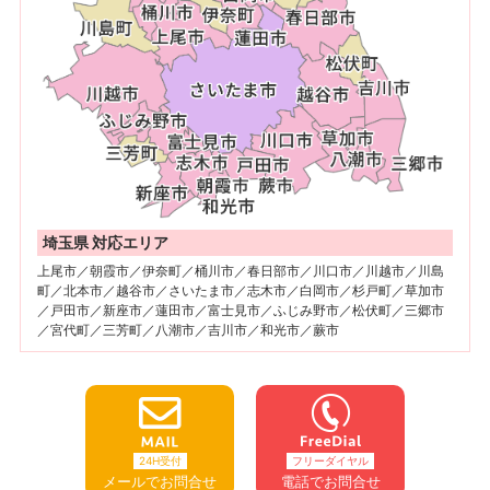
埼玉県 対応エリア
上尾市／朝霞市／伊奈町／桶川市／春日部市／川口市／川越市／川島
町／北本市／越谷市／さいたま市／志木市／白岡市／杉戸町／草加市
／戸田市／新座市／蓮田市／富士見市／ふじみ野市／松伏町／三郷市
／宮代町／三芳町／八潮市／吉川市／和光市／蕨市
24H受付
フリーダイヤル
メールでお問合せ
電話でお問合せ