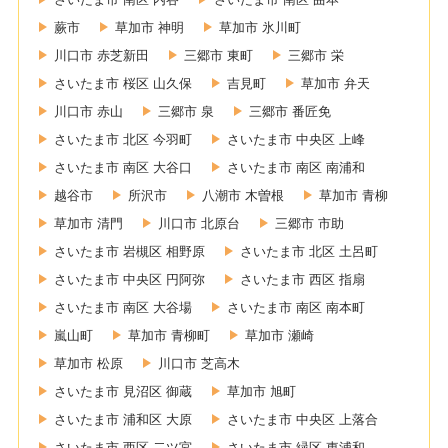
蕨市
草加市 神明
草加市 氷川町
川口市 赤芝新田
三郷市 東町
三郷市 栄
さいたま市 桜区 山久保
吉見町
草加市 弁天
川口市 赤山
三郷市 泉
三郷市 番匠免
さいたま市 北区 今羽町
さいたま市 中央区 上峰
さいたま市 南区 大谷口
さいたま市 南区 南浦和
越谷市
所沢市
八潮市 木曽根
草加市 青柳
草加市 清門
川口市 北原台
三郷市 市助
さいたま市 岩槻区 相野原
さいたま市 北区 土呂町
さいたま市 中央区 円阿弥
さいたま市 西区 指扇
さいたま市 南区 大谷場
さいたま市 南区 南本町
嵐山町
草加市 青柳町
草加市 瀬崎
草加市 松原
川口市 芝高木
さいたま市 見沼区 御蔵
草加市 旭町
さいたま市 浦和区 大原
さいたま市 中央区 上落合
さいたま市 西区 二ツ宮
さいたま市 緑区 東浦和