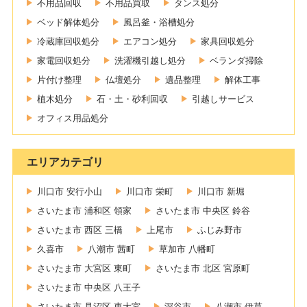
不用品回収
不用品買取
タンス処分
ベッド解体処分
風呂釜・浴槽処分
冷蔵庫回収処分
エアコン処分
家具回収処分
家電回収処分
洗濯機引越し処分
ベランダ掃除
片付け整理
仏壇処分
遺品整理
解体工事
植木処分
石・土・砂利回収
引越しサービス
オフィス用品処分
エリアカテゴリ
川口市 安行小山
川口市 栄町
川口市 新堀
さいたま市 浦和区 領家
さいたま市 中央区 鈴谷
さいたま市 西区 三橋
上尾市
ふじみ野市
久喜市
八潮市 茜町
草加市 八幡町
さいたま市 大宮区 東町
さいたま市 北区 宮原町
さいたま市 中央区 八王子
さいたま市 見沼区 東大宮
深谷市
八潮市 伊草