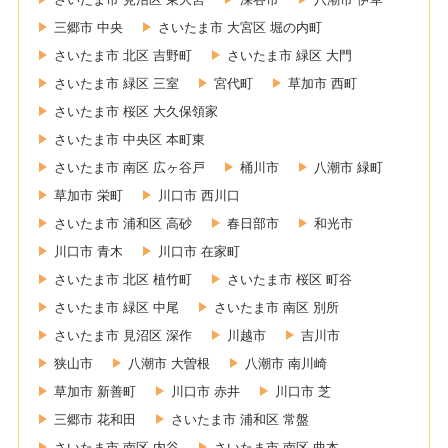
三郷市 中央
さいたま市 大宮区 堀の内町
さいたま市 北区 吉野町
さいたま市 緑区 大門
さいたま市 緑区 三室
宮代町
草加市 西町
さいたま市 桜区 大久保領家
さいたま市 中央区 本町東
さいたま市 南区 広ヶ谷戸
桶川市
八潮市 緑町
草加市 栄町
川口市 西川口
さいたま市 浦和区 高砂
春日部市
和光市
川口市 青木
川口市 在家町
さいたま市 北区 植竹町
さいたま市 桜区 町谷
さいたま市 緑区 中尾
さいたま市 南区 別所
さいたま市 見沼区 深作
川越市
吉川市
狭山市
八潮市 大曽根
八潮市 南川崎
草加市 新善町
川口市 赤井
川口市 芝
三郷市 花和田
さいたま市 浦和区 常盤
さいたま市 南区 内谷
さいたま市 南区 曲本