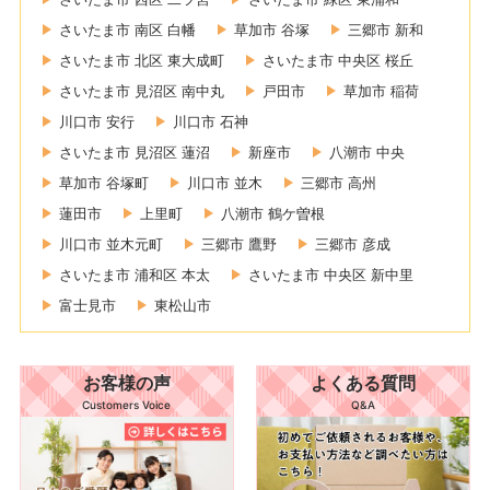
さいたま市 南区 白幡
草加市 谷塚
三郷市 新和
さいたま市 北区 東大成町
さいたま市 中央区 桜丘
さいたま市 見沼区 南中丸
戸田市
草加市 稲荷
川口市 安行
川口市 石神
さいたま市 見沼区 蓮沼
新座市
八潮市 中央
草加市 谷塚町
川口市 並木
三郷市 高州
蓮田市
上里町
八潮市 鶴ケ曽根
川口市 並木元町
三郷市 鷹野
三郷市 彦成
さいたま市 浦和区 本太
さいたま市 中央区 新中里
富士見市
東松山市
お客様の声
よくある質問
Customers Voice
Q&A