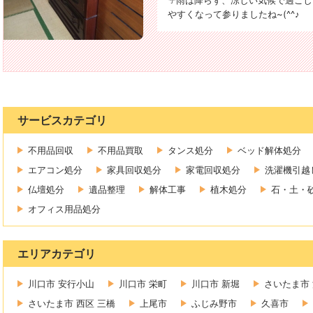
☔雨は降らず、涼しい気候で過ごし
やすくなって参りましたね~(^^♪
サービスカテゴリ
不用品回収
不用品買取
タンス処分
ベッド解体処分
エアコン処分
家具回収処分
家電回収処分
洗濯機引越
仏壇処分
遺品整理
解体工事
植木処分
石・土・
オフィス用品処分
エリアカテゴリ
川口市 安行小山
川口市 栄町
川口市 新堀
さいたま市 
さいたま市 西区 三橋
上尾市
ふじみ野市
久喜市