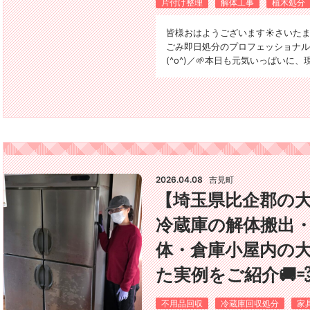
片付け整理
解体工事
植木処分
皆様おはようございます☀️さいた
ごみ即日処分のプロフェッショナル
(^o^)／🌱本日も元気いっぱいに
2026.04.08
吉見町
【埼玉県比企郡の
冷蔵庫の解体搬出・
体・倉庫小屋内の
た実例をご紹介🚚
不用品回収
冷蔵庫回収処分
家