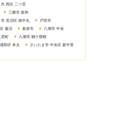
市 西区 二ツ宮
三郷市 新和
市 見沼区 南中丸
戸田市
区 蓮沼
新座市
八潮市 中央
上里町
八潮市 鶴ケ曽根
浦和区 本太
さいたま市 中央区 新中里