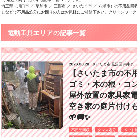
埼玉県（川口市 ／ 草加市 ／ 三郷市 ／ さいたま市 ／ 八潮市）の不用
しなどで不用品処分にお困りの方はお気軽にご相談下さい。クリーンワーク
電動工具エリアの記事一覧
2026.06.28
さいたま市 見沼区 南中丸
【さいたま市の不
ゴミ・木の根・コ
屋外放置の家具家
空き家の庭片付けも
🌱🚚✨
不用品回収
タンス処分
ベッド