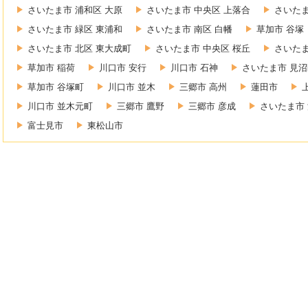
さいたま市 浦和区 大原
さいたま市 中央区 上落合
さいたま
さいたま市 緑区 東浦和
さいたま市 南区 白幡
草加市 谷塚
さいたま市 北区 東大成町
さいたま市 中央区 桜丘
さいたま
草加市 稲荷
川口市 安行
川口市 石神
さいたま市 見沼
草加市 谷塚町
川口市 並木
三郷市 高州
蓮田市
川口市 並木元町
三郷市 鷹野
三郷市 彦成
さいたま市 
富士見市
東松山市