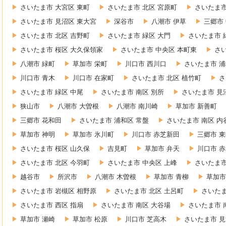
さいたま市 大宮区 東町
さいたま市 北区 宮原町
さいたま市
さいたま市 見沼区 東大宮
深谷市
八潮市 伊草
三郷市
さいたま市 北区 吉野町
さいたま市 緑区 大門
さいたま市 
さいたま市 桜区 大久保領家
さいたま市 中央区 本町東
さ
八潮市 緑町
草加市 栄町
川口市 西川口
さいたま市 浦
川口市 青木
川口市 在家町
さいたま市 北区 植竹町
さ
さいたま市 緑区 中尾
さいたま市 南区 別所
さいたま市 見
狭山市
八潮市 大曽根
八潮市 南川崎
草加市 新善町
三郷市 花和田
さいたま市 浦和区 常盤
さいたま市 南区 内
草加市 神明
草加市 氷川町
川口市 赤芝新田
三郷市 
さいたま市 桜区 山久保
吉見町
草加市 弁天
川口市 
さいたま市 北区 今羽町
さいたま市 中央区 上峰
さいたま市
越谷市
所沢市
八潮市 木曽根
草加市 青柳
草加市
さいたま市 岩槻区 相野原
さいたま市 北区 土呂町
さいたま
さいたま市 西区 指扇
さいたま市 南区 大谷場
さいたま市 
草加市 瀬崎
草加市 松原
川口市 芝高木
さいたま市 見