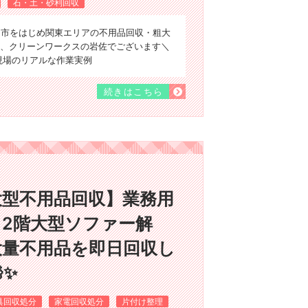
石・土・砂利回収
ま市をはじめ関東エリアの不用品回収・粗大
、クリーンワークスの岩佐でございます＼
、現場のリアルな作業実例
続きはこちら
大型不用品回収】業務用
2階大型ソファー解
大量不用品を即日回収し
✨
具回収処分
家電回収処分
片付け整理