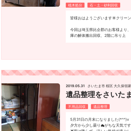
植木処分
石・土・砂利回収
皆様おはようございます☀️クリーン
今回は埼玉県比企郡のお客様より、
庫の解体搬出回収、2階に吊り上
2019.05.31
さいたま市 桜区 大久保領
遺品整理をさいた
不用品回収
遺品整理
5月31日の月末になりました(*^^)v
夕方から少し曇り☁がちな天気です