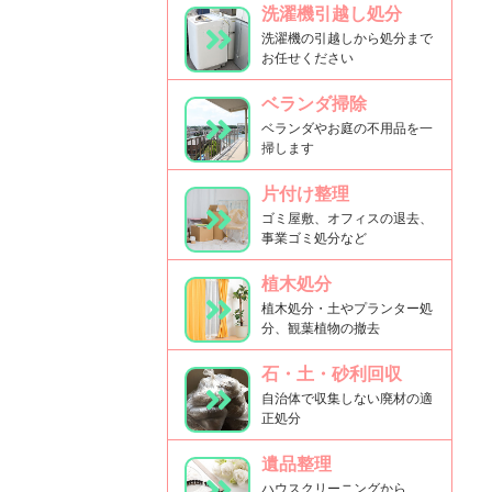
洗濯機引越し処分
洗濯機の引越しから処分まで
お任せください
ベランダ掃除
ベランダやお庭の不用品を一
掃します
片付け整理
ゴミ屋敷、オフィスの退去、
事業ゴミ処分など
植木処分
植木処分・土やプランター処
分、観葉植物の撤去
石・土・砂利回収
自治体で収集しない廃材の適
正処分
遺品整理
ハウスクリーニングから、