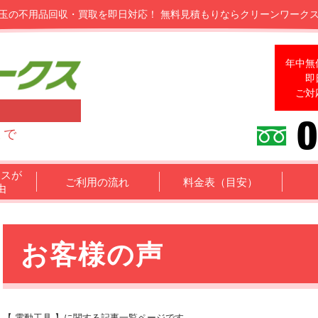
玉の不用品回収・買取を即日対応！
無料見積もりならクリーンワーク
年中無
即
ご対
まで
クスが
ご利用の流れ
料金表（目安）
由
お客様の声
【 電動工具 】に関する記事一覧ページです。