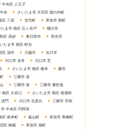
 中央区 八王子
 中央
さいたま市 大宮区 堀の内町
緑区 三室
宮代町
草加市 西町
いたま市 南区 広ヶ谷戸
桶川市
和区 高砂
春日部市
和光市
いたま市 桜区 町谷
沼区 深作
川越市
吉川市
川口市 赤井
川口市 芝
谷
さいたま市 南区 曲本
蕨市
東町
三郷市 栄
赤山
三郷市 泉
三郷市 番匠免
 南区 大谷口
さいたま市 南区 南浦和
 清門
川口市 北原台
三郷市 市助
市 中央区 円阿弥
南区 南本町
嵐山町
草加市 青柳町
沼区 御蔵
草加市 旭町