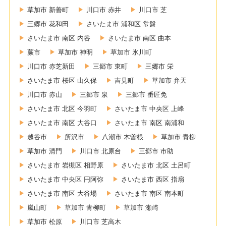
草加市 新善町
川口市 赤井
川口市 芝
三郷市 花和田
さいたま市 浦和区 常盤
さいたま市 南区 内谷
さいたま市 南区 曲本
蕨市
草加市 神明
草加市 氷川町
川口市 赤芝新田
三郷市 東町
三郷市 栄
さいたま市 桜区 山久保
吉見町
草加市 弁天
川口市 赤山
三郷市 泉
三郷市 番匠免
さいたま市 北区 今羽町
さいたま市 中央区 上峰
さいたま市 南区 大谷口
さいたま市 南区 南浦和
越谷市
所沢市
八潮市 木曽根
草加市 青柳
草加市 清門
川口市 北原台
三郷市 市助
さいたま市 岩槻区 相野原
さいたま市 北区 土呂町
さいたま市 中央区 円阿弥
さいたま市 西区 指扇
さいたま市 南区 大谷場
さいたま市 南区 南本町
嵐山町
草加市 青柳町
草加市 瀬崎
草加市 松原
川口市 芝高木