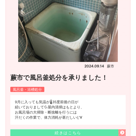
2024.09.14
蕨市
蕨市で風呂釜処分を承りました！
風呂釜・浴槽処分
9月に入っても気温が🌡35度前後の日が
続いておりまして💦屋内清掃はもとより、
お風呂場の大掃除・断捨離を行うには
汗だくの作業で、体力消耗が甚だしい(;'∀
続きはこちら