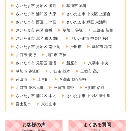
さいたま市 見沼区 御蔵
草加市 旭町
さいたま市 浦和区 大原
さいたま市 中央区 上落合
さいたま市 西区 二ツ宮
さいたま市 緑区 東浦和
さいたま市 南区 白幡
草加市 谷塚
三郷市 新和
さいたま市 北区 東大成町
さいたま市 中央区 桜丘
さいたま市 見沼区 南中丸
戸田市
草加市 稲荷
川口市 安行
川口市 石神
さいたま市 見沼区 蓮沼
新座市
八潮市 中央
草加市 谷塚町
川口市 並木
三郷市 高州
蓮田市
上里町
八潮市 鶴ケ曽根
川口市 並木元町
三郷市 鷹野
三郷市 彦成
さいたま市 浦和区 本太
さいたま市 中央区 新中里
富士見市
東松山市
お客様の声
よくある質問
Customers Voice
Q&A