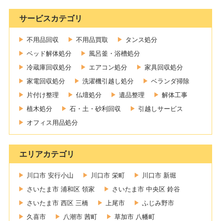
サービスカテゴリ
不用品回収
不用品買取
タンス処分
ベッド解体処分
風呂釜・浴槽処分
冷蔵庫回収処分
エアコン処分
家具回収処分
家電回収処分
洗濯機引越し処分
ベランダ掃除
片付け整理
仏壇処分
遺品整理
解体工事
植木処分
石・土・砂利回収
引越しサービス
オフィス用品処分
エリアカテゴリ
川口市 安行小山
川口市 栄町
川口市 新堀
さいたま市 浦和区 領家
さいたま市 中央区 鈴谷
さいたま市 西区 三橋
上尾市
ふじみ野市
久喜市
八潮市 茜町
草加市 八幡町