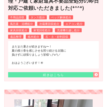
理・戸建て家財道具不要品全処分の即日
対応ご依頼いただきました(*^^*)
不用品回収
タンス処分
ベッド解体処分
風呂釜・浴槽処分
冷蔵庫回収処分
エアコン処分
家具回収処分
家電回収処分
洗濯機引越し処分
遺品整理
植木処分
石・土・砂利回収
まだまだ暑さが続きますね〜！
夏の残り香を感じさせる照り続ける太陽に
負けずに頑張りましょう皆様＼(^o^)／
おはようございます！☀️
続きはこちら