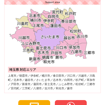
Support area
埼玉県 対応エリア
上尾市／朝霞市／伊奈町／桶川市／春日部市／川口市／川越市／川島
町／北本市／越谷市／さいたま市／志木市／白岡市／杉戸町／草加市
／戸田市／新座市／蓮田市／富士見市／ふじみ野市／松伏町／三郷市
／宮代町／三芳町／八潮市／吉川市／和光市／蕨市