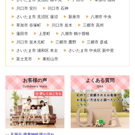
川口市 安行
川口市 石神
さいたま市 見沼区 蓮沼
新座市
八潮市 中央
草加市 谷塚町
川口市 並木
三郷市 高州
蓮田市
上里町
八潮市 鶴ケ曽根
川口市 並木元町
三郷市 鷹野
三郷市 彦成
さいたま市 浦和区 本太
さいたま市 中央区 新中里
富士見市
東松山市
お客様の声
よくある質問
Customers Voice
Q&A