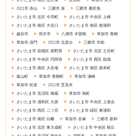
川口市 赤山
三郷市 泉
三郷市 番匠免
さいたま市 北区 今羽町
さいたま市 中央区 上峰
さいたま市 南区 大谷口
さいたま市 南区 南浦和
越谷市
所沢市
八潮市 木曽根
草加市 青柳
草加市 清門
川口市 北原台
三郷市 市助
さいたま市 岩槻区 相野原
さいたま市 北区 土呂町
さいたま市 中央区 円阿弥
さいたま市 西区 指扇
さいたま市 南区 大谷場
さいたま市 南区 南本町
嵐山町
草加市 青柳町
草加市 瀬崎
草加市 松原
川口市 芝高木
さいたま市 見沼区 御蔵
草加市 旭町
さいたま市 浦和区 大原
さいたま市 中央区 上落合
さいたま市 西区 二ツ宮
さいたま市 緑区 東浦和
さいたま市 南区 白幡
草加市 谷塚
三郷市 新和
さいたま市 北区 東大成町
さいたま市 中央区 桜丘
さいたま市 見沼区 南中丸
戸田市
草加市 稲荷