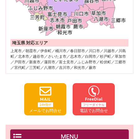
埼玉県 対応エリア
上尾市／朝霞市／伊奈町／桶川市／春日部市／川口市／川越市／川島
町／北本市／越谷市／さいたま市／志木市／白岡市／杉戸町／草加市
／戸田市／新座市／蓮田市／富士見市／ふじみ野市／松伏町／三郷市
／宮代町／三芳町／八潮市／吉川市／和光市／蕨市
24H受付
フリーダイヤル
メールでお問合せ
電話でお問合せ
MENU