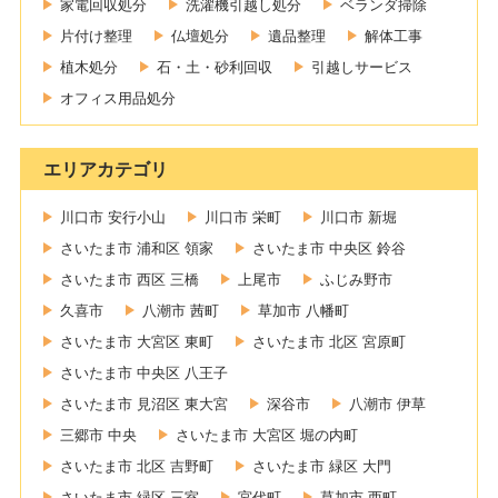
家電回収処分
洗濯機引越し処分
ベランダ掃除
片付け整理
仏壇処分
遺品整理
解体工事
植木処分
石・土・砂利回収
引越しサービス
オフィス用品処分
エリアカテゴリ
川口市 安行小山
川口市 栄町
川口市 新堀
さいたま市 浦和区 領家
さいたま市 中央区 鈴谷
さいたま市 西区 三橋
上尾市
ふじみ野市
久喜市
八潮市 茜町
草加市 八幡町
さいたま市 大宮区 東町
さいたま市 北区 宮原町
さいたま市 中央区 八王子
さいたま市 見沼区 東大宮
深谷市
八潮市 伊草
三郷市 中央
さいたま市 大宮区 堀の内町
さいたま市 北区 吉野町
さいたま市 緑区 大門
さいたま市 緑区 三室
宮代町
草加市 西町