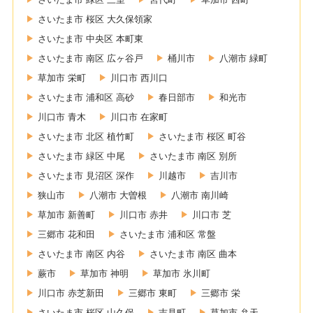
さいたま市 桜区 大久保領家
さいたま市 中央区 本町東
さいたま市 南区 広ヶ谷戸
桶川市
八潮市 緑町
草加市 栄町
川口市 西川口
さいたま市 浦和区 高砂
春日部市
和光市
川口市 青木
川口市 在家町
さいたま市 北区 植竹町
さいたま市 桜区 町谷
さいたま市 緑区 中尾
さいたま市 南区 別所
さいたま市 見沼区 深作
川越市
吉川市
狭山市
八潮市 大曽根
八潮市 南川崎
草加市 新善町
川口市 赤井
川口市 芝
三郷市 花和田
さいたま市 浦和区 常盤
さいたま市 南区 内谷
さいたま市 南区 曲本
蕨市
草加市 神明
草加市 氷川町
川口市 赤芝新田
三郷市 東町
三郷市 栄
さいたま市 桜区 山久保
吉見町
草加市 弁天