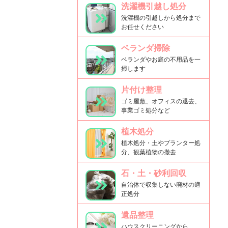
洗濯機引越し処分
洗濯機の引越しから処分まで
お任せください
ベランダ掃除
ベランダやお庭の不用品を一
掃します
片付け整理
ゴミ屋敷、オフィスの退去、
事業ゴミ処分など
植木処分
植木処分・土やプランター処
分、観葉植物の撤去
石・土・砂利回収
自治体で収集しない廃材の適
正処分
遺品整理
ハウスクリーニングから、