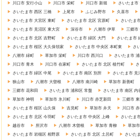
川口市 安行小山
川口市 栄町
川口市 新堀
さいたま市 
さいたま市 西区 三橋
上尾市
ふじみ野市
久喜市
さいたま市 大宮区 東町
さいたま市 北区 宮原町
さいたま市
さいたま市 見沼区 東大宮
深谷市
八潮市 伊草
三郷市
さいたま市 北区 吉野町
さいたま市 緑区 大門
さいたま市 
さいたま市 桜区 大久保領家
さいたま市 中央区 本町東
さ
八潮市 緑町
草加市 栄町
川口市 西川口
さいたま市 浦
川口市 青木
川口市 在家町
さいたま市 北区 植竹町
さ
さいたま市 緑区 中尾
さいたま市 南区 別所
さいたま市 見
狭山市
八潮市 大曽根
八潮市 南川崎
草加市 新善町
三郷市 花和田
さいたま市 浦和区 常盤
さいたま市 南区 内
草加市 神明
草加市 氷川町
川口市 赤芝新田
三郷市 
さいたま市 桜区 山久保
吉見町
草加市 弁天
川口市 
さいたま市 北区 今羽町
さいたま市 中央区 上峰
さいたま市
越谷市
所沢市
八潮市 木曽根
草加市 青柳
草加市
さいたま市 岩槻区 相野原
さいたま市 北区 土呂町
さいたま