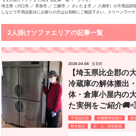
埼玉県（川口市 ／ 草加市 ／ 三郷市 ／ さいたま市 ／ 八潮市）の不用
しなどで不用品処分にお困りの方はお気軽にご相談下さい。クリーンワーク
2人掛けソファエリアの記事一覧
2026.04.08
吉見町
【埼玉県比企郡の
冷蔵庫の解体搬出・
体・倉庫小屋内の
た実例をご紹介🚚
不用品回収
冷蔵庫回収処分
家
植木処分
石・土・砂利回収