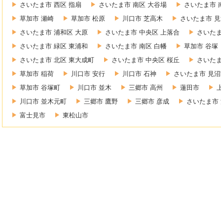
さいたま市 西区 指扇
さいたま市 南区 大谷場
さいたま市 
草加市 瀬崎
草加市 松原
川口市 芝高木
さいたま市 見
さいたま市 浦和区 大原
さいたま市 中央区 上落合
さいたま
さいたま市 緑区 東浦和
さいたま市 南区 白幡
草加市 谷塚
さいたま市 北区 東大成町
さいたま市 中央区 桜丘
さいたま
草加市 稲荷
川口市 安行
川口市 石神
さいたま市 見沼
草加市 谷塚町
川口市 並木
三郷市 高州
蓮田市
川口市 並木元町
三郷市 鷹野
三郷市 彦成
さいたま市 
富士見市
東松山市