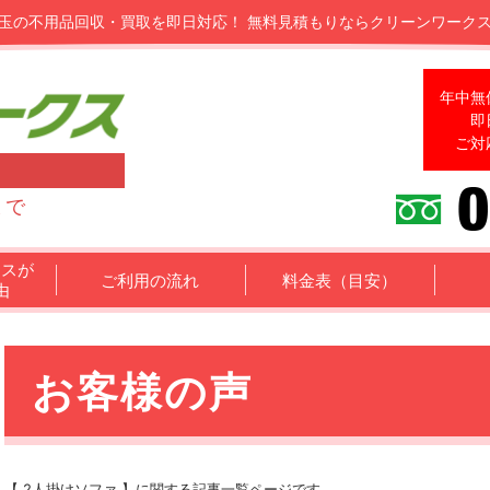
玉の不用品回収・買取を即日対応！
無料見積もりならクリーンワーク
年中無
即
ご対
まで
クスが
ご利用の流れ
料金表（目安）
由
お客様の声
【 2人掛けソファ 】に関する記事一覧ページです。