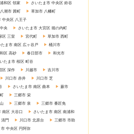
浦和区 領家
さいたま市 中央区 鈴谷
八潮市 茜町
草加市 八幡町
 中央区 八王子
 中央
さいたま市 大宮区 堀の内町
緑区 三室
宮代町
草加市 西町
いたま市 南区 広ヶ谷戸
桶川市
和区 高砂
春日部市
和光市
いたま市 桜区 町谷
沼区 深作
川越市
吉川市
川口市 赤井
川口市 芝
谷
さいたま市 南区 曲本
蕨市
東町
三郷市 栄
赤山
三郷市 泉
三郷市 番匠免
 南区 大谷口
さいたま市 南区 南浦和
 清門
川口市 北原台
三郷市 市助
市 中央区 円阿弥