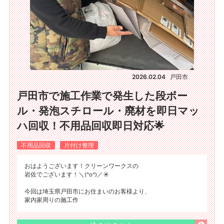
2026.02.04
戸田市
戸田市で施工作業で発生した段ボー
ル・発泡スチロール・廃材を即日マッ
ハ回収！不用品回収即日対応🌟
不用品回収
片付け整理
おはようございます！クリーンワークスの
岩佐でございます！＼(^o^)／☀️
​今回は埼玉県戸田市にお住まいのお客様より、
家内家周りの施工作