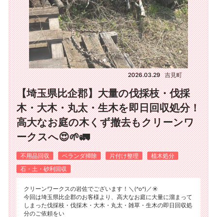
2026.03.29
吉見町
【埼玉県比企郡】大量の伐採枝・伐採
木・大木・丸太・生木を即日回収処分！
高大なお庭の木くず撤去もクリーンワ
ークスへ😍🌱🚛
不用品回収
ベランダ掃除
片付け整理
植木処分
石・土・砂利回収
クリーンワークスの岩佐でございます！＼(^o^)／☀️
今回は埼玉県比企郡のお客様より、高大なお庭に大量に溜まって
しまった伐採枝・伐採木・大木・丸太・雑草・生木の即日回収処
分のご依頼をい