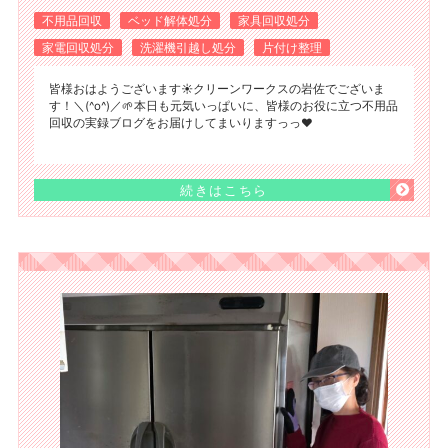
不用品回収
ベッド解体処分
家具回収処分
家電回収処分
洗濯機引越し処分
片付け整理
皆様おはようございます☀️クリーンワークスの岩佐でございま
す！＼(^o^)／🌱本日も元気いっぱいに、皆様のお役に立つ不用品
回収の実録ブログをお届けしてまいりますっっ❤️
続きはこちら