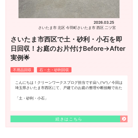
2026.03.25
さいたま市 北区 今羽町
さいたま市 西区 二ツ宮
さいたま市西区で土・砂利・小石を即
日回収！お庭のお片付けBefore→After
実例🌟
不用品回収
石・土・砂利回収
こんにちは！クリーンワークスブログ担当です🤗＼(^o^)／今回は
埼玉県さいたま市西区にて、戸建てのお庭の整理や断捨離で出た
「土・砂利・小石」
続きはこちら