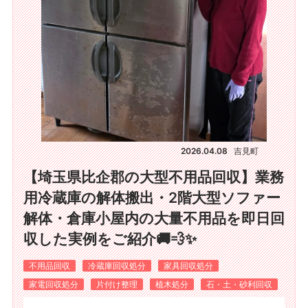
2026.04.08
吉見町
【埼玉県比企郡の大型不用品回収】業務
用冷蔵庫の解体搬出・2階大型ソファー
解体・倉庫小屋内の大量不用品を即日回
収した実例をご紹介🚚💨✨
不用品回収
冷蔵庫回収処分
家具回収処分
家電回収処分
片付け整理
植木処分
石・土・砂利回収