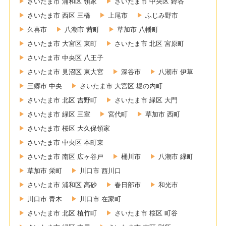
さいたま市 浦和区 領家
さいたま市 中央区 鈴谷
さいたま市 西区 三橋
上尾市
ふじみ野市
久喜市
八潮市 茜町
草加市 八幡町
さいたま市 大宮区 東町
さいたま市 北区 宮原町
さいたま市 中央区 八王子
さいたま市 見沼区 東大宮
深谷市
八潮市 伊草
三郷市 中央
さいたま市 大宮区 堀の内町
さいたま市 北区 吉野町
さいたま市 緑区 大門
さいたま市 緑区 三室
宮代町
草加市 西町
さいたま市 桜区 大久保領家
さいたま市 中央区 本町東
さいたま市 南区 広ヶ谷戸
桶川市
八潮市 緑町
草加市 栄町
川口市 西川口
さいたま市 浦和区 高砂
春日部市
和光市
川口市 青木
川口市 在家町
さいたま市 北区 植竹町
さいたま市 桜区 町谷