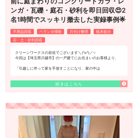
前に庭まわりのコンクリートガラ・レ
ンガ・瓦礫・庭石・砂利を即日回収😍2
名1時間でスッキリ撤去した実録事例🌟
不用品回収
ベランダ掃除
片付け整理
植木処分
石・土・砂利回収
クリーンワークスの岩佐でございます＼(^o^)／✨
今回は【埼玉県川越市】の一戸建てにお住まいのお客様より、
「引越しに伴って家を手放すことになり、家の中は
続きはこちら