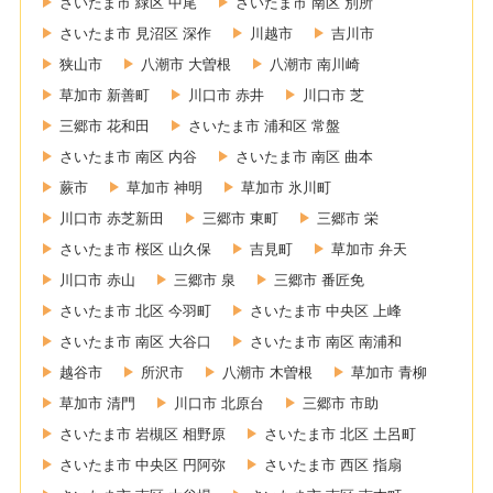
さいたま市 緑区 中尾
さいたま市 南区 別所
さいたま市 見沼区 深作
川越市
吉川市
狭山市
八潮市 大曽根
八潮市 南川崎
草加市 新善町
川口市 赤井
川口市 芝
三郷市 花和田
さいたま市 浦和区 常盤
さいたま市 南区 内谷
さいたま市 南区 曲本
蕨市
草加市 神明
草加市 氷川町
川口市 赤芝新田
三郷市 東町
三郷市 栄
さいたま市 桜区 山久保
吉見町
草加市 弁天
川口市 赤山
三郷市 泉
三郷市 番匠免
さいたま市 北区 今羽町
さいたま市 中央区 上峰
さいたま市 南区 大谷口
さいたま市 南区 南浦和
越谷市
所沢市
八潮市 木曽根
草加市 青柳
草加市 清門
川口市 北原台
三郷市 市助
さいたま市 岩槻区 相野原
さいたま市 北区 土呂町
さいたま市 中央区 円阿弥
さいたま市 西区 指扇