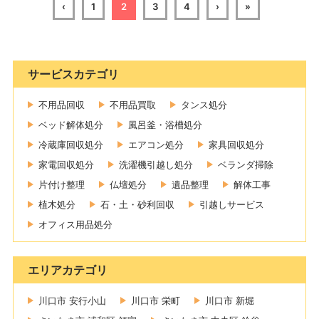
‹
1
2
3
4
›
»
サービスカテゴリ
不用品回収
不用品買取
タンス処分
ベッド解体処分
風呂釜・浴槽処分
冷蔵庫回収処分
エアコン処分
家具回収処分
家電回収処分
洗濯機引越し処分
ベランダ掃除
片付け整理
仏壇処分
遺品整理
解体工事
植木処分
石・土・砂利回収
引越しサービス
オフィス用品処分
エリアカテゴリ
川口市 安行小山
川口市 栄町
川口市 新堀