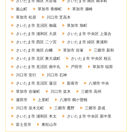
さいたま市 南区 大谷場
さいたま市 南区 南本町
嵐山町
草加市 青柳町
草加市 瀬崎
草加市 松原
川口市 芝高木
さいたま市 見沼区 御蔵
草加市 旭町
さいたま市 浦和区 大原
さいたま市 中央区 上落合
さいたま市 西区 二ツ宮
さいたま市 緑区 東浦和
さいたま市 南区 白幡
草加市 谷塚
三郷市 新和
さいたま市 北区 東大成町
さいたま市 中央区 桜丘
さいたま市 見沼区 南中丸
戸田市
草加市 稲荷
川口市 安行
川口市 石神
さいたま市 見沼区 蓮沼
新座市
八潮市 中央
草加市 谷塚町
川口市 並木
三郷市 高州
蓮田市
上里町
八潮市 鶴ケ曽根
川口市 並木元町
三郷市 鷹野
三郷市 彦成
さいたま市 浦和区 本太
さいたま市 中央区 新中里
富士見市
東松山市