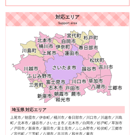
対応エリア
Support area
埼玉県 対応エリア
上尾市／朝霞市／伊奈町／桶川市／春日部市／川口市／川越市／川島
町／北本市／越谷市／さいたま市／志木市／白岡市／杉戸町／草加市
／戸田市／新座市／蓮田市／富士見市／ふじみ野市／松伏町／三郷市
／宮代町／三芳町／八潮市／吉川市／和光市／蕨市