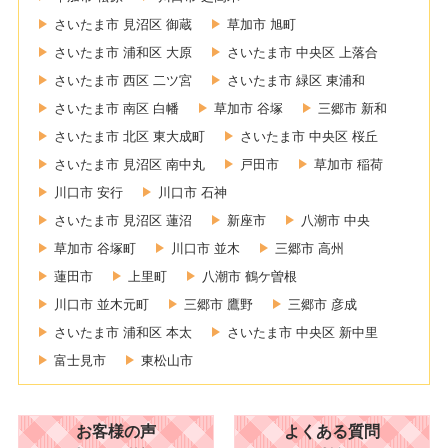
さいたま市 見沼区 御蔵
草加市 旭町
さいたま市 浦和区 大原
さいたま市 中央区 上落合
さいたま市 西区 二ツ宮
さいたま市 緑区 東浦和
さいたま市 南区 白幡
草加市 谷塚
三郷市 新和
さいたま市 北区 東大成町
さいたま市 中央区 桜丘
さいたま市 見沼区 南中丸
戸田市
草加市 稲荷
川口市 安行
川口市 石神
さいたま市 見沼区 蓮沼
新座市
八潮市 中央
草加市 谷塚町
川口市 並木
三郷市 高州
蓮田市
上里町
八潮市 鶴ケ曽根
川口市 並木元町
三郷市 鷹野
三郷市 彦成
さいたま市 浦和区 本太
さいたま市 中央区 新中里
富士見市
東松山市
お客様の声
よくある質問