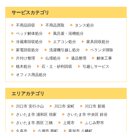
サービスカテゴリ
不用品回収
不用品買取
タンス処分
ベッド解体処分
風呂釜・浴槽処分
冷蔵庫回収処分
エアコン処分
家具回収処分
家電回収処分
洗濯機引越し処分
ベランダ掃除
片付け整理
仏壇処分
遺品整理
解体工事
植木処分
石・土・砂利回収
引越しサービス
オフィス用品処分
エリアカテゴリ
川口市 安行小山
川口市 栄町
川口市 新堀
さいたま市 浦和区 領家
さいたま市 中央区 鈴谷
さいたま市 西区 三橋
上尾市
ふじみ野市
久喜市
八潮市 茜町
草加市 八幡町