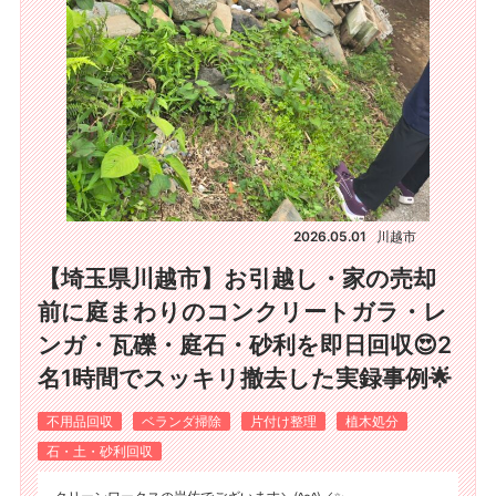
2026.05.01
川越市
【埼玉県川越市】お引越し・家の売却
前に庭まわりのコンクリートガラ・レ
ンガ・瓦礫・庭石・砂利を即日回収😍2
名1時間でスッキリ撤去した実録事例🌟
不用品回収
ベランダ掃除
片付け整理
植木処分
石・土・砂利回収