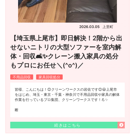
2026.03.05
上里町
【埼玉県上尾市】即日解決！2階から出
せないニトリの大型ソファーを室内解
体・回収🛋️✨クレーン搬入家具の処分
もプロにお任せ＼(^o^)／
不用品回収
家具回収処分
皆様、こんにちは！😊クリーンワークスの岩佐です😊😃上尾市
をはじめ、埼玉・東京・千葉・神奈川で不用品回収や家具の解体
作業を行っているプロ集団、クリーンワークスです！💪✨
断
続きはこちら