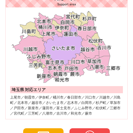
Support area
埼玉県 対応エリア
上尾市／朝霞市／伊奈町／桶川市／春日部市／川口市／川越市／川島
町／北本市／越谷市／さいたま市／志木市／白岡市／杉戸町／草加市
／戸田市／新座市／蓮田市／富士見市／ふじみ野市／松伏町／三郷市
／宮代町／三芳町／八潮市／吉川市／和光市／蕨市