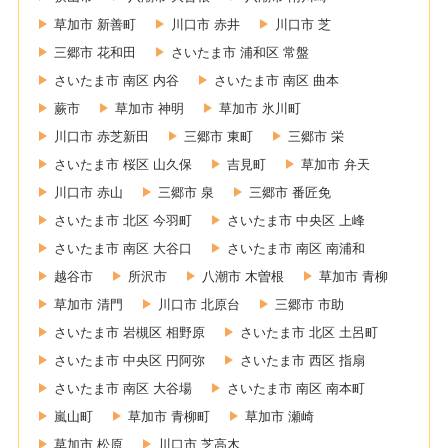
草加市 新善町
川口市 赤井
川口市 芝
三郷市 花和田
さいたま市 浦和区 常盤
さいたま市 南区 内谷
さいたま市 南区 曲本
蕨市
草加市 神明
草加市 氷川町
川口市 赤芝新田
三郷市 東町
三郷市 栄
さいたま市 桜区 山久保
吉見町
草加市 弁天
川口市 赤山
三郷市 泉
三郷市 番匠免
さいたま市 北区 今羽町
さいたま市 中央区 上峰
さいたま市 南区 大谷口
さいたま市 南区 南浦和
越谷市
所沢市
八潮市 木曽根
草加市 青柳
草加市 清門
川口市 北原台
三郷市 市助
さいたま市 岩槻区 相野原
さいたま市 北区 土呂町
さいたま市 中央区 円阿弥
さいたま市 西区 指扇
さいたま市 南区 大谷場
さいたま市 南区 南本町
嵐山町
草加市 青柳町
草加市 瀬崎
草加市 松原
川口市 芝高木