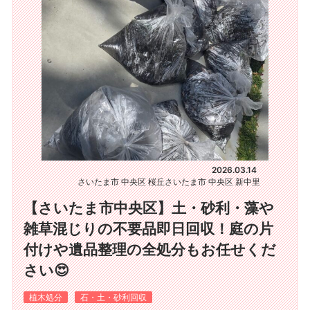
2026.03.14
さいたま市 中央区 桜丘
さいたま市 中央区 新中里
【さいたま市中央区】土・砂利・藻や
雑草混じりの不要品即日回収！庭の片
付けや遺品整理の全処分もお任せくだ
さい😍
植木処分
石・土・砂利回収