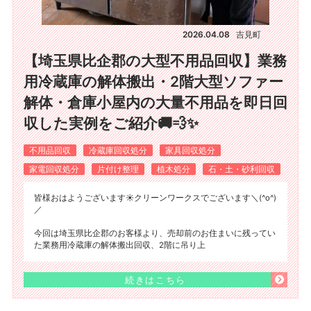
2026.04.08
吉見町
【埼玉県比企郡の大型不用品回収】業務
用冷蔵庫の解体搬出・2階大型ソファー
解体・倉庫小屋内の大量不用品を即日回
収した実例をご紹介🚚💨✨
不用品回収
冷蔵庫回収処分
家具回収処分
家電回収処分
片付け整理
植木処分
石・土・砂利回収
皆様おはようございます☀️クリーンワークスでございます＼(^o^)
／
今回は埼玉県比企郡のお客様より、売却前のお住まいに残ってい
た業務用冷蔵庫の解体搬出回収、2階に吊り上
続きはこちら