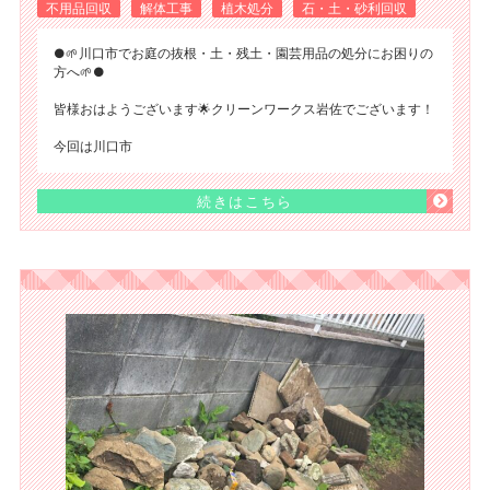
不用品回収
解体工事
植木処分
石・土・砂利回収
●🌱川口市でお庭の抜根・土・残土・園芸用品の処分にお困りの
方へ🌱●
皆様おはようございます🌟クリーンワークス岩佐でございます！
今回は川口市
続きはこちら