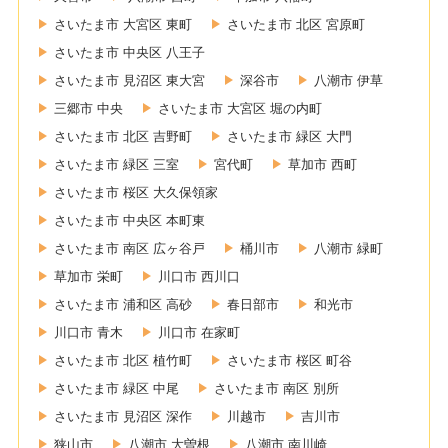
さいたま市 大宮区 東町
さいたま市 北区 宮原町
さいたま市 中央区 八王子
さいたま市 見沼区 東大宮
深谷市
八潮市 伊草
三郷市 中央
さいたま市 大宮区 堀の内町
さいたま市 北区 吉野町
さいたま市 緑区 大門
さいたま市 緑区 三室
宮代町
草加市 西町
さいたま市 桜区 大久保領家
さいたま市 中央区 本町東
さいたま市 南区 広ヶ谷戸
桶川市
八潮市 緑町
草加市 栄町
川口市 西川口
さいたま市 浦和区 高砂
春日部市
和光市
川口市 青木
川口市 在家町
さいたま市 北区 植竹町
さいたま市 桜区 町谷
さいたま市 緑区 中尾
さいたま市 南区 別所
さいたま市 見沼区 深作
川越市
吉川市
狭山市
八潮市 大曽根
八潮市 南川崎