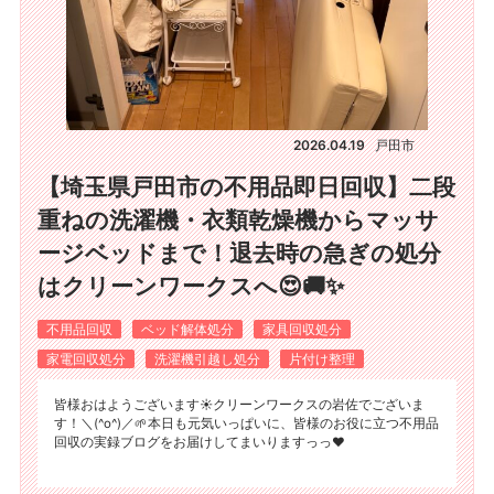
2026.04.19
戸田市
【埼玉県戸田市の不用品即日回収】二段
重ねの洗濯機・衣類乾燥機からマッサ
ージベッドまで！退去時の急ぎの処分
はクリーンワークスへ😍🚚✨
不用品回収
ベッド解体処分
家具回収処分
家電回収処分
洗濯機引越し処分
片付け整理
皆様おはようございます☀️クリーンワークスの岩佐でございま
す！＼(^o^)／🌱本日も元気いっぱいに、皆様のお役に立つ不用品
回収の実録ブログをお届けしてまいりますっっ❤️