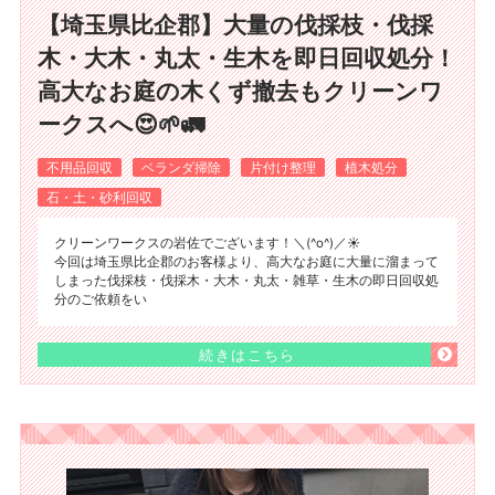
【埼玉県比企郡】大量の伐採枝・伐採
木・大木・丸太・生木を即日回収処分！
高大なお庭の木くず撤去もクリーンワ
ークスへ😍🌱🚛
不用品回収
ベランダ掃除
片付け整理
植木処分
石・土・砂利回収
クリーンワークスの岩佐でございます！＼(^o^)／☀️
今回は埼玉県比企郡のお客様より、高大なお庭に大量に溜まって
しまった伐採枝・伐採木・大木・丸太・雑草・生木の即日回収処
分のご依頼をい
続きはこちら