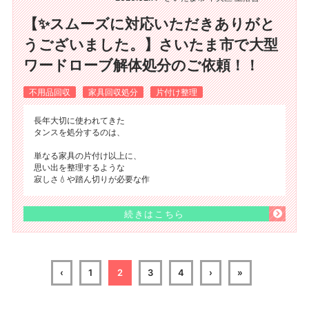
【✨スムーズに対応いただきありがと
うございました。】さいたま市で大型
ワードローブ解体処分のご依頼！！
不用品回収
家具回収処分
片付け整理
長年大切に使われてきた
タンスを処分するのは、
単なる家具の片付け以上に、
思い出を整理するような
寂しさ💧や踏ん切りが必要な作
続きはこちら
‹
1
2
3
4
›
»