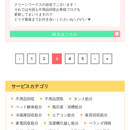
クリーンワークスの岩佐でございます！
それでは今回も不用品回収お客様ブログを
更新してまいりますので、
どうぞ最後までお付き合いくださいね＼(^o^)／🌟
続きはこちら
‹
1
2
3
4
5
›
»
サービスカテゴリ
不用品回収
不用品買取
タンス処分
ベッド解体処分
風呂釜・浴槽処分
冷蔵庫回収処分
エアコン処分
家具回収処分
家電回収処分
洗濯機引越し処分
ベランダ掃除